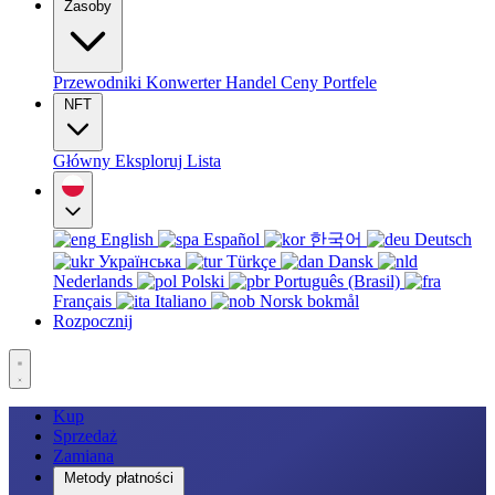
Zasoby
Przewodniki
Konwerter
Handel
Ceny
Portfele
NFT
Główny
Eksploruj
Lista
English
Español
한국어
Deutsch
Українська
Türkçe
Dansk
Nederlands
Polski
Português (Brasil)
Français
Italiano
Norsk bokmål
Rozpocznij
Kup
Sprzedaż
Zamiana
Metody płatności