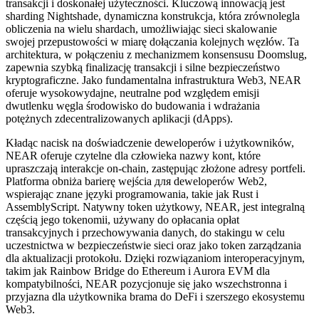
transakcji i doskonałej użyteczności. Kluczową innowacją jest
sharding Nightshade, dynamiczna konstrukcja, która zrównolegla
obliczenia na wielu shardach, umożliwiając sieci skalowanie
swojej przepustowości w miarę dołączania kolejnych węzłów. Ta
architektura, w połączeniu z mechanizmem konsensusu Doomslug,
zapewnia szybką finalizację transakcji i silne bezpieczeństwo
kryptograficzne. Jako fundamentalna infrastruktura Web3, NEAR
oferuje wysokowydajne, neutralne pod względem emisji
dwutlenku węgla środowisko do budowania i wdrażania
potężnych zdecentralizowanych aplikacji (dApps).
Kładąc nacisk na doświadczenie deweloperów i użytkowników,
NEAR oferuje czytelne dla człowieka nazwy kont, które
upraszczają interakcje on-chain, zastępując złożone adresy portfeli.
Platforma obniża barierę wejścia для deweloperów Web2,
wspierając znane języki programowania, takie jak Rust i
AssemblyScript. Natywny token użytkowy, NEAR, jest integralną
częścią jego tokenomii, używany do opłacania opłat
transakcyjnych i przechowywania danych, do stakingu w celu
uczestnictwa w bezpieczeństwie sieci oraz jako token zarządzania
dla aktualizacji protokołu. Dzięki rozwiązaniom interoperacyjnym,
takim jak Rainbow Bridge do Ethereum i Aurora EVM dla
kompatybilności, NEAR pozycjonuje się jako wszechstronna i
przyjazna dla użytkownika brama do DeFi i szerszego ekosystemu
Web3.