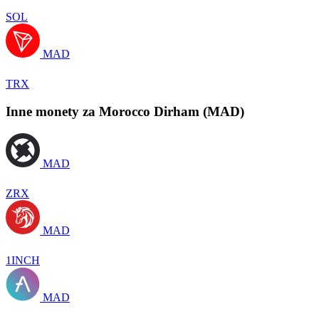
SOL
MAD
TRX
Inne monety za Morocco Dirham (MAD)
MAD
ZRX
MAD
1INCH
MAD