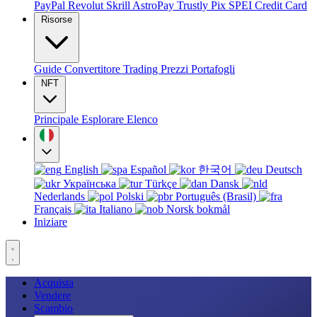
PayPal
Revolut
Skrill
AstroPay
Trustly
Pix
SPEI
Credit Card
Risorse
Guide
Convertitore
Trading
Prezzi
Portafogli
NFT
Principale
Esplorare
Elenco
English
Español
한국어
Deutsch
Українська
Türkçe
Dansk
Nederlands
Polski
Português (Brasil)
Français
Italiano
Norsk bokmål
Iniziare
Acquista
Vendere
Scambio