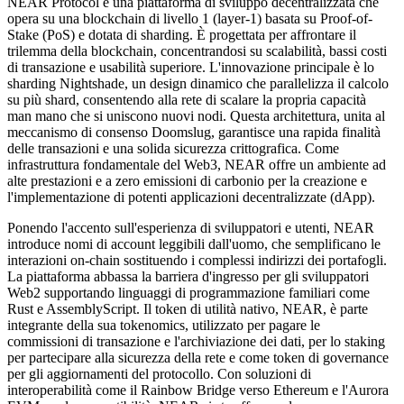
NEAR Protocol è una piattaforma di sviluppo decentralizzata che
opera su una blockchain di livello 1 (layer-1) basata su Proof-of-
Stake (PoS) e dotata di sharding. È progettata per affrontare il
trilemma della blockchain, concentrandosi su scalabilità, bassi costi
di transazione e usabilità superiore. L'innovazione principale è lo
sharding Nightshade, un design dinamico che parallelizza il calcolo
su più shard, consentendo alla rete di scalare la propria capacità
man mano che si uniscono nuovi nodi. Questa architettura, unita al
meccanismo di consenso Doomslug, garantisce una rapida finalità
delle transazioni e una solida sicurezza crittografica. Come
infrastruttura fondamentale del Web3, NEAR offre un ambiente ad
alte prestazioni e a zero emissioni di carbonio per la creazione e
l'implementazione di potenti applicazioni decentralizzate (dApp).
Ponendo l'accento sull'esperienza di sviluppatori e utenti, NEAR
introduce nomi di account leggibili dall'uomo, che semplificano le
interazioni on-chain sostituendo i complessi indirizzi dei portafogli.
La piattaforma abbassa la barriera d'ingresso per gli sviluppatori
Web2 supportando linguaggi di programmazione familiari come
Rust e AssemblyScript. Il token di utilità nativo, NEAR, è parte
integrante della sua tokenomics, utilizzato per pagare le
commissioni di transazione e l'archiviazione dei dati, per lo staking
per partecipare alla sicurezza della rete e come token di governance
per gli aggiornamenti del protocollo. Con soluzioni di
interoperabilità come il Rainbow Bridge verso Ethereum e l'Aurora