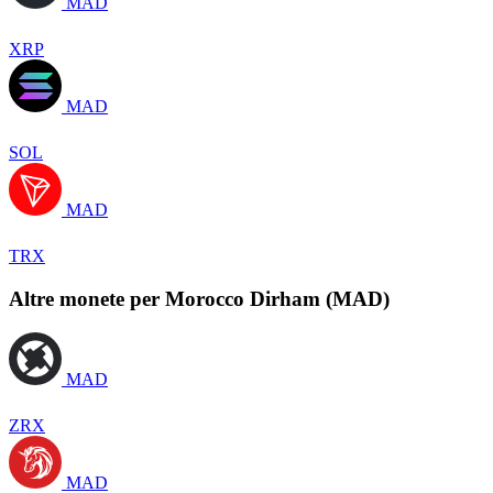
MAD
XRP
MAD
SOL
MAD
TRX
Altre monete per Morocco Dirham (MAD)
MAD
ZRX
MAD