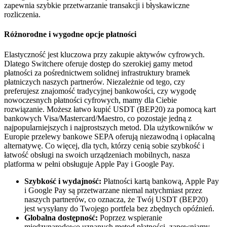
zapewnia szybkie przetwarzanie transakcji i błyskawiczne
rozliczenia.
Różnorodne i wygodne opcje płatności
Elastyczność jest kluczowa przy zakupie aktywów cyfrowych.
Dlatego Switchere oferuje dostęp do szerokiej gamy metod
płatności za pośrednictwem solidnej infrastruktury bramek
płatniczych naszych partnerów. Niezależnie od tego, czy
preferujesz znajomość tradycyjnej bankowości, czy wygodę
nowoczesnych płatności cyfrowych, mamy dla Ciebie
rozwiązanie. Możesz łatwo kupić USDT (BEP20) za pomocą kart
bankowych Visa/Mastercard/Maestro, co pozostaje jedną z
najpopularniejszych i najprostszych metod. Dla użytkowników w
Europie przelewy bankowe SEPA oferują niezawodną i opłacalną
alternatywę. Co więcej, dla tych, którzy cenią sobie szybkość i
łatwość obsługi na swoich urządzeniach mobilnych, nasza
platforma w pełni obsługuje Apple Pay i Google Pay.
Szybkość i wydajność:
Płatności kartą bankową, Apple Pay
i Google Pay są przetwarzane niemal natychmiast przez
naszych partnerów, co oznacza, że Twój USDT (BEP20)
jest wysyłany do Twojego portfela bez zbędnych opóźnień.
Globalna dostępność:
Poprzez wspieranie
międzynarodowo uznanych metod płatności, zapewniamy,