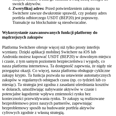
swoich aktywów.
Zweryfikuj adres:
Przed potwierdzeniem zakupu na
Switchere zawsze dwukrotnie sprawdź, czy podany adres
portfela odbiorczego USDT (BEP20) jest poprawny.
Transakcje na blockchainie są nieodwracalne.
Wykorzystanie zaawansowanych funkcji platformy do
mądrzejszych zakupów
Platforma Switchere oferuje więcej niż tylko prosty interfejs
wymiany. Dzięki aplikacji mobilnej Switchere na iOS lub
Androida możesz kupować USDT (BEP20) w dowolnym miejscu
i czasie, z tym samym poziomem bezpieczeństwa i wygody, co
nasza platforma internetowa. Ta dostępność zapewnia, że nigdy nie
przegapisz okazji. Co więcej, nasza platforma obsługuje cykliczne
zakupy krypto. Ta funkcja pozwala na ustawienie automatycznych
zakupów w regularnych odstępach czasu (np. co tydzień lub co
miesiąc). Ta strategia jest zgodna z zasadami uśredniania kosztów
w dolarach, umożliwiając nabywanie aktywów w czasie i
potencjalne łagodzenie wpływu zmienności rynku bez
konieczności przewidywania rynku. Te zakupy są realizowane
bezproblemowo przez naszych partnerów, zapewniając
bezproblemowy sposób na budowanie portfela aktywów
cyfrowych zgodnie z własną strategią.