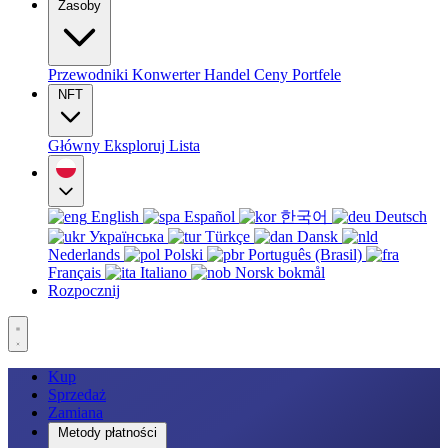
Zasoby
Przewodniki
Konwerter
Handel
Ceny
Portfele
NFT
Główny
Eksploruj
Lista
English
Español
한국어
Deutsch
Українська
Türkçe
Dansk
Nederlands
Polski
Português (Brasil)
Français
Italiano
Norsk bokmål
Rozpocznij
Kup
Sprzedaż
Zamiana
Metody płatności