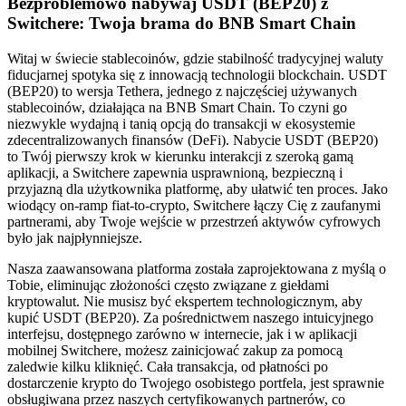
Bezproblemowo nabywaj USDT (BEP20) z
Switchere: Twoja brama do BNB Smart Chain
Witaj w świecie stablecoinów, gdzie stabilność tradycyjnej waluty
fiducjarnej spotyka się z innowacją technologii blockchain. USDT
(BEP20) to wersja Tethera, jednego z najczęściej używanych
stablecoinów, działająca na BNB Smart Chain. To czyni go
niezwykle wydajną i tanią opcją do transakcji w ekosystemie
zdecentralizowanych finansów (DeFi). Nabycie USDT (BEP20)
to Twój pierwszy krok w kierunku interakcji z szeroką gamą
aplikacji, a Switchere zapewnia usprawnioną, bezpieczną i
przyjazną dla użytkownika platformę, aby ułatwić ten proces. Jako
wiodący on-ramp fiat-to-crypto, Switchere łączy Cię z zaufanymi
partnerami, aby Twoje wejście w przestrzeń aktywów cyfrowych
było jak najpłynniejsze.
Nasza zaawansowana platforma została zaprojektowana z myślą o
Tobie, eliminując złożoności często związane z giełdami
kryptowalut. Nie musisz być ekspertem technologicznym, aby
kupić USDT (BEP20). Za pośrednictwem naszego intuicyjnego
interfejsu, dostępnego zarówno w internecie, jak i w aplikacji
mobilnej Switchere, możesz zainicjować zakup za pomocą
zaledwie kilku kliknięć. Cała transakcja, od płatności po
dostarczenie krypto do Twojego osobistego portfela, jest sprawnie
obsługiwana przez naszych certyfikowanych partnerów, co