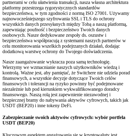
partnerami w celu ułatwienia transakcji, nasza własna architektura
platformy przestrzega rygorystycznych standardów
bezpieczeństwa, w tym zgodności z normą ISO 27001. Używamy
najnowocześniejszego szyfrowania SSL i TLS do ochrony
wszystkich danych przesyłanych między Tobą a naszą platformą,
zapewniając poufność i bezpieczeństwo Twoich danych
osobowych. Nasze dedykowane zespoły ds. oszustw i
bezpieczeństwa współpracują z systemami naszych partnerów w
celu monitorowania wszelkich podejrzanych działań, dodając
dodatkową warstwę ochrony do Twojego doświadczenia.
Nasze zaangażowanie wykracza poza samą technologię.
Wierzymy we wzmacnianie naszych użytkowników wiedzą i
kontrolą. Ważne jest, aby pamiętać, że Switchere nie udziela porad
finansowych, a wszystkie decyzje dotyczące Twoich celów
finansowych i tolerancji na ryzyko powinny być podejmowane
niezależnie lub pod kierunkiem wykwalifikowanego doradcy
finansowego. Naszą rolą jest zapewnienie niezawodnej i
bezpiecznej bramy do nabywania aktywów cyfrowych, takich jak
USDT (BEP20) i inne tokeny DeFi.
Zabezpieczanie swoich aktywów cyfrowych: wybór portfela
USDT (BEP20)
Kluczowym aspektem angażowania się w kryptowaluty jest