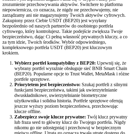
zrozumienie przechowywania aktywów. Switchere to platforma
niepowiernicza, co oznacza, że nigdy не przechowujemy, nie
zarządzamy ani nie magazynujemy Twoich aktywów cyfrowych.
Zakupiony przez Ciebie USDT (BEP20) jest wysyłany
bezpośrednio od naszych partnerów do osobistego portfela
cyfrowego, który kontrolujesz. Takie podejście zwiększa Twoje
bezpieczeństwo, dając Ci pełną własność prywatnych kluczy, a co
za tym idzie, Twoich środków. Wybór odpowiedniego,
kompleksowego portfela USDT (BEP20) jest kluczowym
krokiem.
Wybierz portfel kompatybilny z BEP20:
Upewnij się, że
wybrany portfel wyraźnie obsługuje sieć BNB Smart Chain
(BEP20). Popularne opcje to Trust Wallet, MetaMask i różne
portfele sprzętowe.
Priorytetem jest bezpieczeństwo:
Szukaj portfeli z silnymi
funkcjami bezpieczeństwa, takimi jak uwierzytelnianie
dwuskładnikowe, uwierzytelnianie biometryczne
użytkownika i solidna historia. Portfele sprzętowe oferują
jeszcze wyższy poziom bezpieczeństwa, przechowując
klucze offline.
Zabezpiecz swoje klucze prywatne:
Twój klucz prywatny
lub fraza seed to główny klucz do Twojego portfela. Nigdy
nikomu go nie udostępniaj i przechowuj w bezpiecznym
miejscu offline. Utrata go oznacza trwałą utratę dostępu do