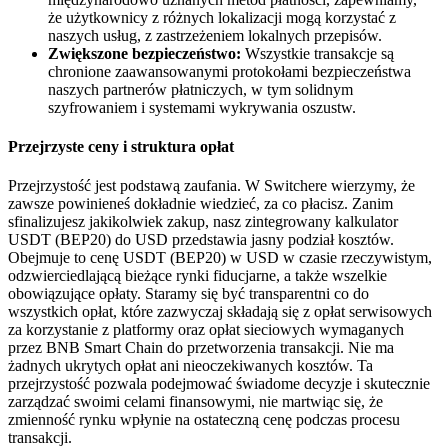
że użytkownicy z różnych lokalizacji mogą korzystać z
naszych usług, z zastrzeżeniem lokalnych przepisów.
Zwiększone bezpieczeństwo:
Wszystkie transakcje są
chronione zaawansowanymi protokołami bezpieczeństwa
naszych partnerów płatniczych, w tym solidnym
szyfrowaniem i systemami wykrywania oszustw.
Przejrzyste ceny i struktura opłat
Przejrzystość jest podstawą zaufania. W Switchere wierzymy, że
zawsze powinieneś dokładnie wiedzieć, za co płacisz. Zanim
sfinalizujesz jakikolwiek zakup, nasz zintegrowany kalkulator
USDT (BEP20) do USD przedstawia jasny podział kosztów.
Obejmuje to cenę USDT (BEP20) w USD w czasie rzeczywistym,
odzwierciedlającą bieżące rynki fiducjarne, a także wszelkie
obowiązujące opłaty. Staramy się być transparentni co do
wszystkich opłat, które zazwyczaj składają się z opłat serwisowych
za korzystanie z platformy oraz opłat sieciowych wymaganych
przez BNB Smart Chain do przetworzenia transakcji. Nie ma
żadnych ukrytych opłat ani nieoczekiwanych kosztów. Ta
przejrzystość pozwala podejmować świadome decyzje i skutecznie
zarządzać swoimi celami finansowymi, nie martwiąc się, że
zmienność rynku wpłynie na ostateczną cenę podczas procesu
transakcji.