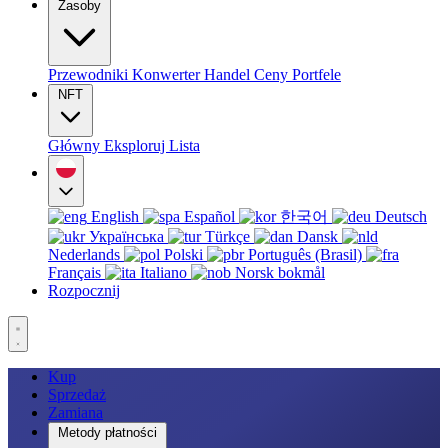
Zasoby
Przewodniki
Konwerter
Handel
Ceny
Portfele
NFT
Główny
Eksploruj
Lista
English
Español
한국어
Deutsch
Українська
Türkçe
Dansk
Nederlands
Polski
Português (Brasil)
Français
Italiano
Norsk bokmål
Rozpocznij
Kup
Sprzedaż
Zamiana
Metody płatności