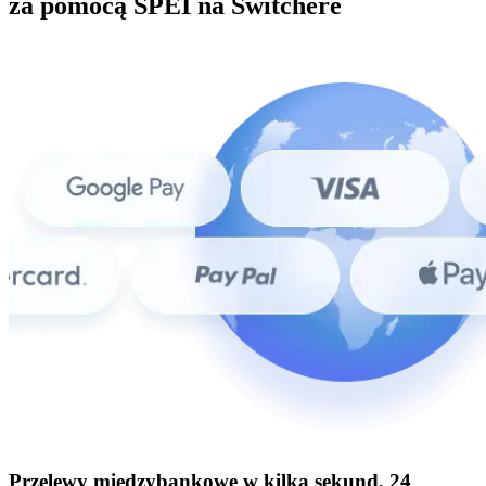
za pomocą SPEI na Switchere
Przelewy międzybankowe w kilka sekund, 24