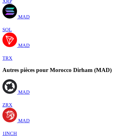
XRP
MAD
SOL
MAD
TRX
Autres pièces pour Morocco Dirham (MAD)
MAD
ZRX
MAD
1INCH