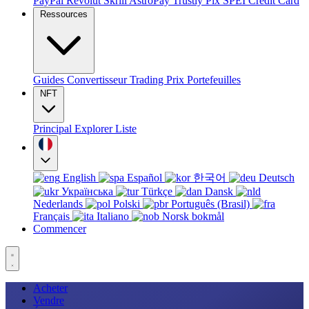
PayPal
Revolut
Skrill
AstroPay
Trustly
Pix
SPEI
Credit Card
Ressources
Guides
Convertisseur
Trading
Prix
Portefeuilles
NFT
Principal
Explorer
Liste
English
Español
한국어
Deutsch
Українська
Türkçe
Dansk
Nederlands
Polski
Português (Brasil)
Français
Italiano
Norsk bokmål
Commencer
Acheter
Vendre