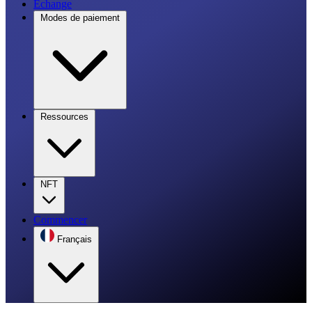
Échange
Modes de paiement
Ressources
NFT
Commencer
Français