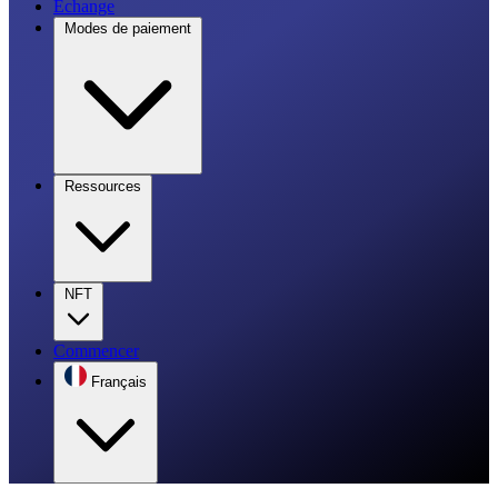
Échange
Modes de paiement
Ressources
NFT
Commencer
Français