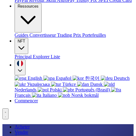
PayPal
Revolut
Skrill
AstroPay
Trustly
Pix
SPEI
Credit Card
Ressources
Guides
Convertisseur
Trading
Prix
Portefeuilles
NFT
Principal
Explorer
Liste
English
Español
한국어
Deutsch
Українська
Türkçe
Dansk
Nederlands
Polski
Português (Brasil)
Français
Italiano
Norsk bokmål
Commencer
Acheter
Vendre