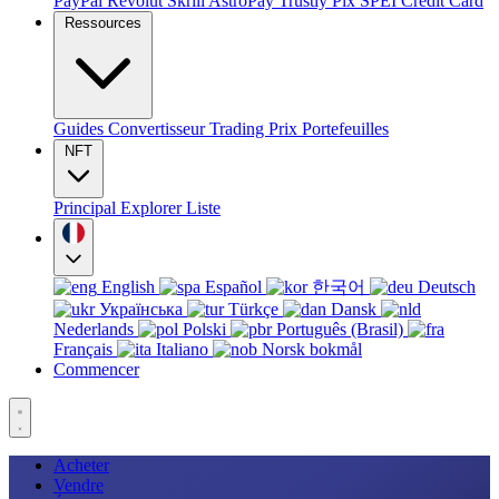
PayPal
Revolut
Skrill
AstroPay
Trustly
Pix
SPEI
Credit Card
Ressources
Guides
Convertisseur
Trading
Prix
Portefeuilles
NFT
Principal
Explorer
Liste
English
Español
한국어
Deutsch
Українська
Türkçe
Dansk
Nederlands
Polski
Português (Brasil)
Français
Italiano
Norsk bokmål
Commencer
Acheter
Vendre