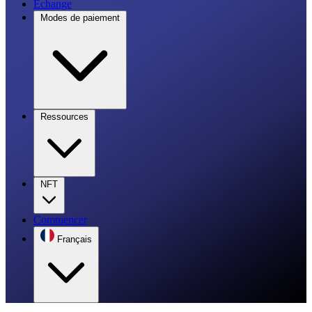
Échange
Modes de paiement
Ressources
NFT
Commencer
Français