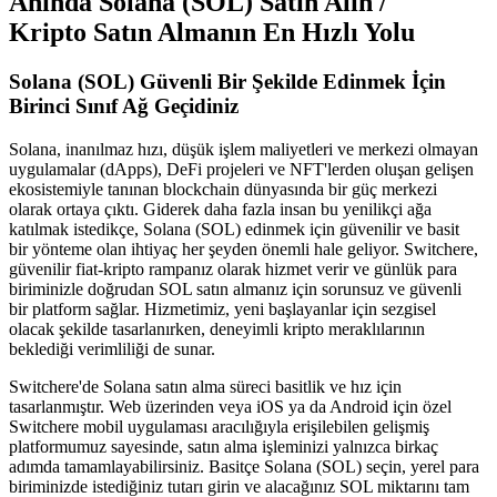
Anında Solana (SOL) Satın Alın /
Kripto Satın Almanın En Hızlı Yolu
Solana (SOL) Güvenli Bir Şekilde Edinmek İçin
Birinci Sınıf Ağ Geçidiniz
Solana, inanılmaz hızı, düşük işlem maliyetleri ve merkezi olmayan
uygulamalar (dApps), DeFi projeleri ve NFT'lerden oluşan gelişen
ekosistemiyle tanınan blockchain dünyasında bir güç merkezi
olarak ortaya çıktı. Giderek daha fazla insan bu yenilikçi ağa
katılmak istedikçe, Solana (SOL) edinmek için güvenilir ve basit
bir yönteme olan ihtiyaç her şeyden önemli hale geliyor. Switchere,
güvenilir fiat-kripto rampanız olarak hizmet verir ve günlük para
biriminizle doğrudan SOL satın almanız için sorunsuz ve güvenli
bir platform sağlar. Hizmetimiz, yeni başlayanlar için sezgisel
olacak şekilde tasarlanırken, deneyimli kripto meraklılarının
beklediği verimliliği de sunar.
Switchere'de Solana satın alma süreci basitlik ve hız için
tasarlanmıştır. Web üzerinden veya iOS ya da Android için özel
Switchere mobil uygulaması aracılığıyla erişilebilen gelişmiş
platformumuz sayesinde, satın alma işleminizi yalnızca birkaç
adımda tamamlayabilirsiniz. Basitçe Solana (SOL) seçin, yerel para
biriminizde istediğiniz tutarı girin ve alacağınız SOL miktarını tam