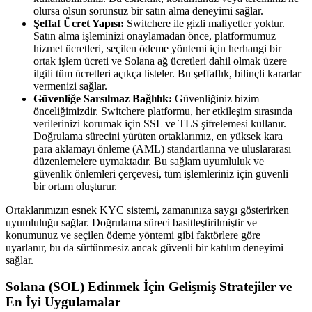
olursa olsun sorunsuz bir satın alma deneyimi sağlar.
Şeffaf Ücret Yapısı:
Switchere ile gizli maliyetler yoktur.
Satın alma işleminizi onaylamadan önce, platformumuz
hizmet ücretleri, seçilen ödeme yöntemi için herhangi bir
ortak işlem ücreti ve Solana ağ ücretleri dahil olmak üzere
ilgili tüm ücretleri açıkça listeler. Bu şeffaflık, bilinçli kararlar
vermenizi sağlar.
Güvenliğe Sarsılmaz Bağlılık:
Güvenliğiniz bizim
önceliğimizdir. Switchere platformu, her etkileşim sırasında
verilerinizi korumak için SSL ve TLS şifrelemesi kullanır.
Doğrulama sürecini yürüten ortaklarımız, en yüksek kara
para aklamayı önleme (AML) standartlarına ve uluslararası
düzenlemelere uymaktadır. Bu sağlam uyumluluk ve
güvenlik önlemleri çerçevesi, tüm işlemleriniz için güvenli
bir ortam oluşturur.
Ortaklarımızın esnek KYC sistemi, zamanınıza saygı gösterirken
uyumluluğu sağlar. Doğrulama süreci basitleştirilmiştir ve
konumunuz ve seçilen ödeme yöntemi gibi faktörlere göre
uyarlanır, bu da sürtünmesiz ancak güvenli bir katılım deneyimi
sağlar.
Solana (SOL) Edinmek İçin Gelişmiş Stratejiler ve
En İyi Uygulamalar