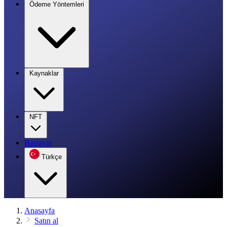
Ödeme Yöntemleri
Kaynaklar
NFT
Başlayın
Türkçe
Anasayfa
Satın al