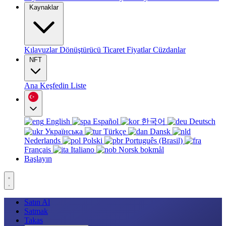
Kaynaklar
Kılavuzlar
Dönüştürücü
Ticaret
Fiyatlar
Cüzdanlar
NFT
Ana
Keşfedin
Liste
English
Español
한국어
Deutsch
Українська
Türkçe
Dansk
Nederlands
Polski
Português (Brasil)
Français
Italiano
Norsk bokmål
Başlayın
Satın Al
Satmak
Takas