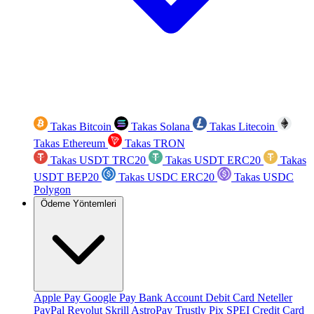
Takas Bitcoin
Takas Solana
Takas Litecoin
Takas Ethereum
Takas TRON
Takas USDT TRC20
Takas USDT ERC20
Takas
USDT BEP20
Takas USDC ERC20
Takas USDC
Polygon
Ödeme Yöntemleri
Apple Pay
Google Pay
Bank Account
Debit Card
Neteller
PayPal
Revolut
Skrill
AstroPay
Trustly
Pix
SPEI
Credit Card