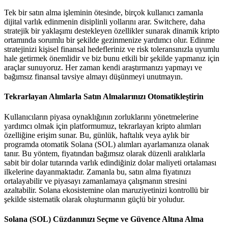
Tek bir satın alma işleminin ötesinde, birçok kullanıcı zamanla
dijital varlık edinmenin disiplinli yollarını arar. Switchere, daha
stratejik bir yaklaşımı destekleyen özellikler sunarak dinamik kripto
ortamında sorumlu bir şekilde gezinmenize yardımcı olur. Edinme
stratejinizi kişisel finansal hedefleriniz ve risk toleransınızla uyumlu
hale getirmek önemlidir ve biz bunu etkili bir şekilde yapmanız için
araçlar sunuyoruz. Her zaman kendi araştırmanızı yapmayı ve
bağımsız finansal tavsiye almayı düşünmeyi unutmayın.
Tekrarlayan Alımlarla Satın Almalarınızı Otomatikleştirin
Kullanıcıların piyasa oynaklığının zorluklarını yönetmelerine
yardımcı olmak için platformumuz, tekrarlayan kripto alımları
özelliğine erişim sunar. Bu, günlük, haftalık veya aylık bir
programda otomatik Solana (SOL) alımları ayarlamanıza olanak
tanır. Bu yöntem, fiyatından bağımsız olarak düzenli aralıklarla
sabit bir dolar tutarında varlık edindiğiniz dolar maliyeti ortalaması
ilkelerine dayanmaktadır. Zamanla bu, satın alma fiyatınızı
ortalayabilir ve piyasayı zamanlamaya çalışmanın stresini
azaltabilir. Solana ekosistemine olan maruziyetinizi kontrollü bir
şekilde sistematik olarak oluşturmanın güçlü bir yoludur.
Solana (SOL) Cüzdanınızı Seçme ve Güvence Altına Alma