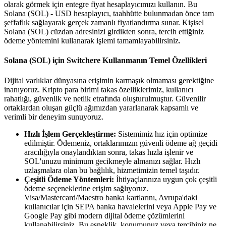
olarak görmek için entegre fiyat hesaplayıcımızı kullanın. Bu
Solana (SOL) - USD hesaplayıcı, taahhütte bulunmadan önce tam
şeffaflık sağlayarak gerçek zamanlı fiyatlandırma sunar. Kişisel
Solana (SOL) cüzdan adresinizi girdikten sonra, tercih ettiğiniz
ödeme yöntemini kullanarak işlemi tamamlayabilirsiniz.
Solana (SOL) için Switchere Kullanmanın Temel Özellikleri
Dijital varlıklar dünyasına erişimin karmaşık olmaması gerektiğine
inanıyoruz. Kripto para birimi takas özelliklerimiz, kullanıcı
rahatlığı, güvenlik ve netlik etrafında oluşturulmuştur. Güvenilir
ortaklardan oluşan güçlü ağımızdan yararlanarak kapsamlı ve
verimli bir deneyim sunuyoruz.
Hızlı İşlem Gerçekleştirme:
Sistemimiz hız için optimize
edilmiştir. Ödemeniz, ortaklarımızın güvenli ödeme ağ geçidi
aracılığıyla onaylandıktan sonra, takas hızla işlenir ve
SOL'unuzu minimum gecikmeyle almanızı sağlar. Hızlı
uzlaşmalara olan bu bağlılık, hizmetimizin temel taşıdır.
Çeşitli Ödeme Yöntemleri:
İhtiyaçlarınıza uygun çok çeşitli
ödeme seçeneklerine erişim sağlıyoruz.
Visa/Mastercard/Maestro banka kartlarını, Avrupa'daki
kullanıcılar için SEPA banka havalelerini veya Apple Pay ve
Google Pay gibi modern dijital ödeme çözümlerini
kullanabilirsiniz. Bu esneklik, konumunuz veya tercihiniz ne