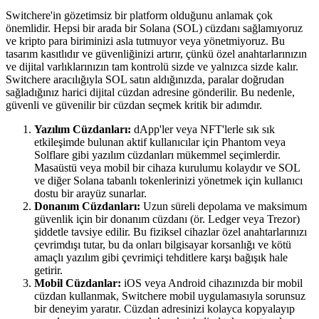
Switchere'in gözetimsiz bir platform olduğunu anlamak çok
önemlidir. Hepsi bir arada bir Solana (SOL) cüzdanı sağlamıyoruz
ve kripto para biriminizi asla tutmuyor veya yönetmiyoruz. Bu
tasarım kasıtlıdır ve güvenliğinizi artırır, çünkü özel anahtarlarınızın
ve dijital varlıklarınızın tam kontrolü sizde ve yalnızca sizde kalır.
Switchere aracılığıyla SOL satın aldığınızda, paralar doğrudan
sağladığınız harici dijital cüzdan adresine gönderilir. Bu nedenle,
güvenli ve güvenilir bir cüzdan seçmek kritik bir adımdır.
Yazılım Cüzdanları:
dApp'ler veya NFT'lerle sık sık
etkileşimde bulunan aktif kullanıcılar için Phantom veya
Solflare gibi yazılım cüzdanları mükemmel seçimlerdir.
Masaüstü veya mobil bir cihaza kurulumu kolaydır ve SOL
ve diğer Solana tabanlı tokenlerinizi yönetmek için kullanıcı
dostu bir arayüz sunarlar.
Donanım Cüzdanları:
Uzun süreli depolama ve maksimum
güvenlik için bir donanım cüzdanı (ör. Ledger veya Trezor)
şiddetle tavsiye edilir. Bu fiziksel cihazlar özel anahtarlarınızı
çevrimdışı tutar, bu da onları bilgisayar korsanlığı ve kötü
amaçlı yazılım gibi çevrimiçi tehditlere karşı bağışık hale
getirir.
Mobil Cüzdanlar:
iOS veya Android cihazınızda bir mobil
cüzdan kullanmak, Switchere mobil uygulamasıyla sorunsuz
bir deneyim yaratır. Cüzdan adresinizi kolayca kopyalayıp