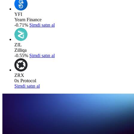
YFI
Yearn Finance
-0.71%
Şimdi satın al
ZIL
Zilliqa
-0.55%
Şimdi satın al
ZRX
0x Protocol
Şimdi satın al