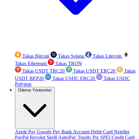
Takas Bitcoin
Takas Solana
Takas Litecoin
Takas Ethereum
Takas TRON
Takas USDT TRC20
Takas USDT ERC20
Takas
USDT BEP20
Takas USDC ERC20
Takas USDC
Polygon
Ödeme Yöntemleri
Apple Pay
Google Pay
Bank Account
Debit Card
Neteller
PayPal
Revolut
Skrill
AstroPay
Trustly
Pix
SPEI
Credit Card