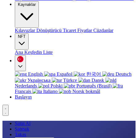
Kaynaklar
Kılavuzlar
Dönüştürücü
Ticaret
Fiyatlar
Cüzdanlar
NFT
Ana
Keşfedin
Liste
English
Español
한국어
Deutsch
Українська
Türkçe
Dansk
Nederlands
Polski
Português (Brasil)
Français
Italiano
Norsk bokmål
Başlayın
Satın Al
Satmak
Takas