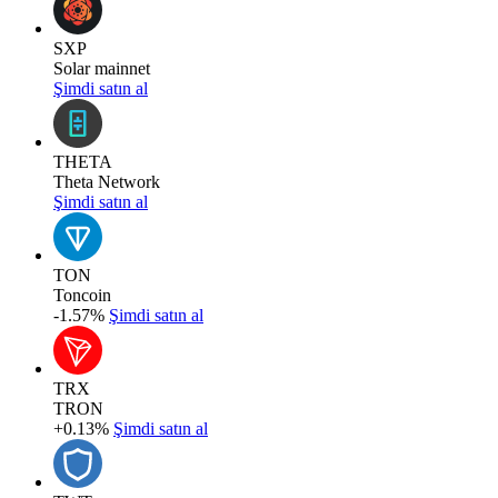
SXP
Solar mainnet
Şimdi satın al
THETA
Theta Network
Şimdi satın al
TON
Toncoin
-1.57%
Şimdi satın al
TRX
TRON
+0.13%
Şimdi satın al