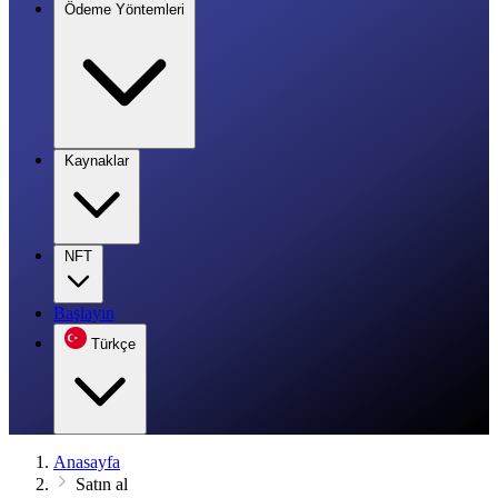
Ödeme Yöntemleri
Kaynaklar
NFT
Başlayın
Türkçe
Anasayfa
Satın al