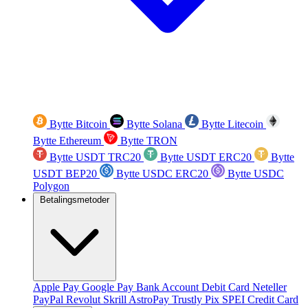
Bytte Bitcoin
Bytte Solana
Bytte Litecoin
Bytte Ethereum
Bytte TRON
Bytte USDT TRC20
Bytte USDT ERC20
Bytte
USDT BEP20
Bytte USDC ERC20
Bytte USDC
Polygon
Betalingsmetoder
Apple Pay
Google Pay
Bank Account
Debit Card
Neteller
PayPal
Revolut
Skrill
AstroPay
Trustly
Pix
SPEI
Credit Card