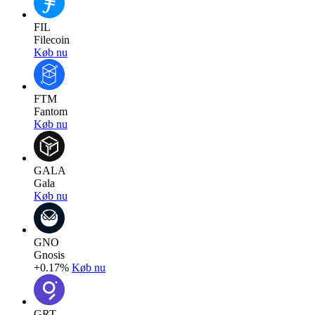
FIL
Filecoin
Køb nu
FTM
Fantom
Køb nu
GALA
Gala
Køb nu
GNO
Gnosis
+0.17%
Køb nu
GRT