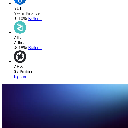
YFI
Yearn Finance
-0.10%
Køb nu
ZIL
Zilliqa
-8.18%
Køb nu
ZRX
0x Protocol
Køb nu