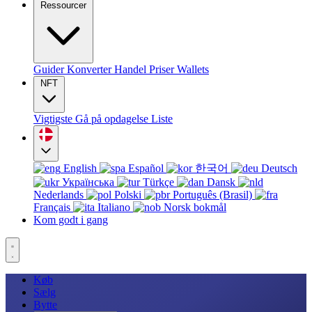
Ressourcer
Guider
Konverter
Handel
Priser
Wallets
NFT
Vigtigste
Gå på opdagelse
Liste
English
Español
한국어
Deutsch
Українська
Türkçe
Dansk
Nederlands
Polski
Português (Brasil)
Français
Italiano
Norsk bokmål
Kom godt i gang
Køb
Sælg
Bytte