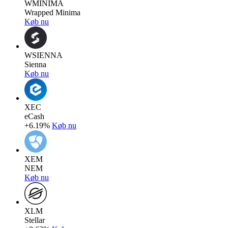
WMINIMA
Wrapped Minima
Køb nu
WSIENNA
Sienna
Køb nu
XEC
eCash
+6.19%
Køb nu
XEM
NEM
Køb nu
XLM
Stellar