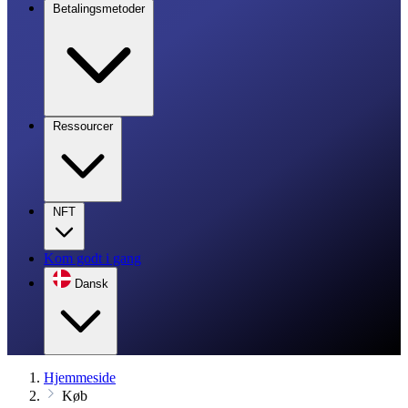
Betalingsmetoder
Ressourcer
NFT
Kom godt i gang
Dansk
Hjemmeside
Køb