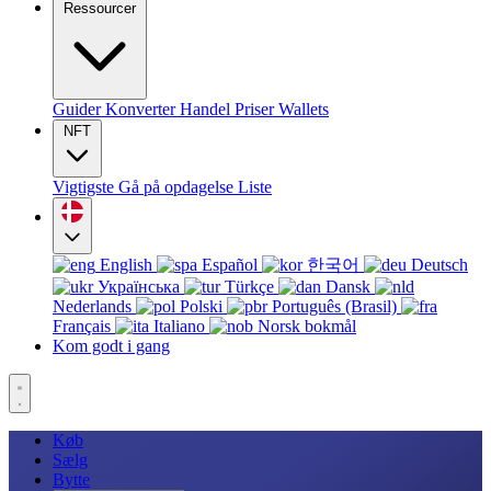
Ressourcer
Guider
Konverter
Handel
Priser
Wallets
NFT
Vigtigste
Gå på opdagelse
Liste
English
Español
한국어
Deutsch
Українська
Türkçe
Dansk
Nederlands
Polski
Português (Brasil)
Français
Italiano
Norsk bokmål
Kom godt i gang
Køb
Sælg
Bytte