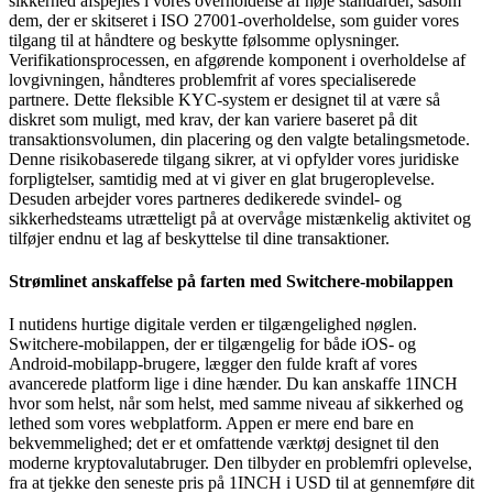
sikkerhed afspejles i vores overholdelse af høje standarder, såsom
dem, der er skitseret i ISO 27001-overholdelse, som guider vores
tilgang til at håndtere og beskytte følsomme oplysninger.
Verifikationsprocessen, en afgørende komponent i overholdelse af
lovgivningen, håndteres problemfrit af vores specialiserede
partnere. Dette fleksible KYC-system er designet til at være så
diskret som muligt, med krav, der kan variere baseret på dit
transaktionsvolumen, din placering og den valgte betalingsmetode.
Denne risikobaserede tilgang sikrer, at vi opfylder vores juridiske
forpligtelser, samtidig med at vi giver en glat brugeroplevelse.
Desuden arbejder vores partneres dedikerede svindel- og
sikkerhedsteams utrætteligt på at overvåge mistænkelig aktivitet og
tilføjer endnu et lag af beskyttelse til dine transaktioner.
Strømlinet anskaffelse på farten med Switchere-mobilappen
I nutidens hurtige digitale verden er tilgængelighed nøglen.
Switchere-mobilappen, der er tilgængelig for både iOS- og
Android-mobilapp-brugere, lægger den fulde kraft af vores
avancerede platform lige i dine hænder. Du kan anskaffe 1INCH
hvor som helst, når som helst, med samme niveau af sikkerhed og
lethed som vores webplatform. Appen er mere end bare en
bekvemmelighed; det er et omfattende værktøj designet til den
moderne kryptovalutabruger. Den tilbyder en problemfri oplevelse,
fra at tjekke den seneste pris på 1INCH i USD til at gennemføre dit