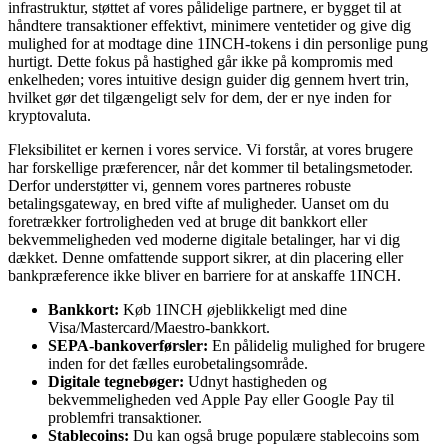
infrastruktur, støttet af vores pålidelige partnere, er bygget til at
håndtere transaktioner effektivt, minimere ventetider og give dig
mulighed for at modtage dine 1INCH-tokens i din personlige pung
hurtigt. Dette fokus på hastighed går ikke på kompromis med
enkelheden; vores intuitive design guider dig gennem hvert trin,
hvilket gør det tilgængeligt selv for dem, der er nye inden for
kryptovaluta.
Fleksibilitet er kernen i vores service. Vi forstår, at vores brugere
har forskellige præferencer, når det kommer til betalingsmetoder.
Derfor understøtter vi, gennem vores partneres robuste
betalingsgateway, en bred vifte af muligheder. Uanset om du
foretrækker fortroligheden ved at bruge dit bankkort eller
bekvemmeligheden ved moderne digitale betalinger, har vi dig
dækket. Denne omfattende support sikrer, at din placering eller
bankpræference ikke bliver en barriere for at anskaffe 1INCH.
Bankkort:
Køb 1INCH øjeblikkeligt med dine
Visa/Mastercard/Maestro-bankkort.
SEPA-bankoverførsler:
En pålidelig mulighed for brugere
inden for det fælles eurobetalingsområde.
Digitale tegnebøger:
Udnyt hastigheden og
bekvemmeligheden ved Apple Pay eller Google Pay til
problemfri transaktioner.
Stablecoins:
Du kan også bruge populære stablecoins som