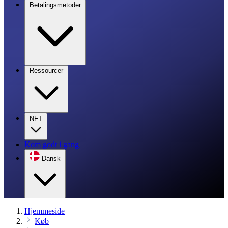
Betalingsmetoder
Ressourcer
NFT
Kom godt i gang
Dansk
Hjemmeside
Køb