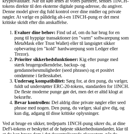
kryptovalutaer. Når dit køb lettes af vores partnere, sendes 1INCH-
tokens direkte til den eksterne digitale pung-adresse, du angiver.
Denne model giver dig fuld kontrol over dine midler og private
nøgler. At vælge en pålidelig alt-i-en 1INCH-pung er det mest
kritiske skridt efter din anskaffelse.
Evaluer dine behov:
Find ud af, om du har brug for en
pung til hyppige transaktioner (en "varm" softwarepung som
MetaMask eller Trust Wallet) eller til langsigtet sikker
opbevaring (en "kold" hardwarepung som Ledger eller
Trezor).
Prioriter sikkerhedsfunktioner:
Kig efter punge med
stærk brugergodkendelse, backup- og
gendannelsesmuligheder (seed phrases) og et positivt
omdømme i fællesskabet.
Undersøg kompatibilitet:
Sørg for, at den pung, du vælger,
fuldt ud understøtter ERC-20-tokens, standarden for 1INCH.
De fleste moderne punge gør det, men det er altid klogt at
bekræfte.
Bevar kontrollen:
Del aldrig dine private nøgler eller seed
phrase med nogen. Den pung, du vælger, skal give dig, og
kun dig, adgang til disse kritiske oplysninger.
Ved at bruge en sikker, tredjeparts 1INCH-pung sikrer du, at dine
DeFi-tokens er beskyttet af de højeste sikkerhedsstandarder, klar til