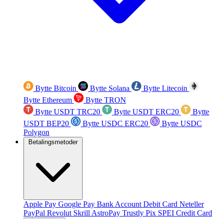
Bytte Bitcoin
Bytte Solana
Bytte Litecoin
Bytte Ethereum
Bytte TRON
Bytte USDT TRC20
Bytte USDT ERC20
Bytte
USDT BEP20
Bytte USDC ERC20
Bytte USDC
Polygon
Betalingsmetoder
Apple Pay
Google Pay
Bank Account
Debit Card
Neteller
PayPal
Revolut
Skrill
AstroPay
Trustly
Pix
SPEI
Credit Card