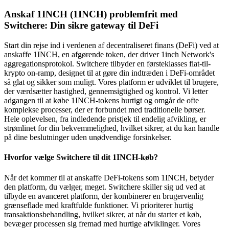
Anskaf 1INCH (1INCH) problemfrit med
Switchere: Din sikre gateway til DeFi
Start din rejse ind i verdenen af decentraliseret finans (DeFi) ved at
anskaffe 1INCH, en afgørende token, der driver 1inch Network's
aggregationsprotokol. Switchere tilbyder en førsteklasses fiat-til-
krypto on-ramp, designet til at gøre din indtræden i DeFi-området
så glat og sikker som muligt. Vores platform er udviklet til brugere,
der værdsætter hastighed, gennemsigtighed og kontrol. Vi letter
adgangen til at købe 1INCH-tokens hurtigt og omgår de ofte
komplekse processer, der er forbundet med traditionelle børser.
Hele oplevelsen, fra indledende pristjek til endelig afvikling, er
strømlinet for din bekvemmelighed, hvilket sikrer, at du kan handle
på dine beslutninger uden unødvendige forsinkelser.
Hvorfor vælge Switchere til dit 1INCH-køb?
Når det kommer til at anskaffe DeFi-tokens som 1INCH, betyder
den platform, du vælger, meget. Switchere skiller sig ud ved at
tilbyde en avanceret platform, der kombinerer en brugervenlig
grænseflade med kraftfulde funktioner. Vi prioriterer hurtig
transaktionsbehandling, hvilket sikrer, at når du starter et køb,
bevæger processen sig fremad med hurtige afviklinger. Vores