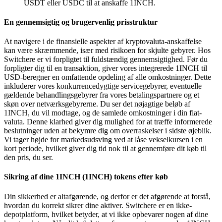
USDT eller USDC til at anskaffe 1INCH.
En gennemsigtig og brugervenlig prisstruktur
At navigere i de finansielle aspekter af kryptovaluta-anskaffelse
kan være skræmmende, især med risikoen for skjulte gebyrer. Hos
Switchere er vi forpligtet til fuldstændig gennemsigtighed. Før du
forpligter dig til en transaktion, giver vores integrerede 1INCH til
USD-beregner en omfattende opdeling af alle omkostninger. Dette
inkluderer vores konkurrencedygtige servicegebyrer, eventuelle
gældende behandlingsgebyrer fra vores betalingspartnere og et
skøn over netværksgebyrerne. Du ser det nøjagtige beløb af
1INCH, du vil modtage, og de samlede omkostninger i din fiat-
valuta. Denne klarhed giver dig mulighed for at træffe informerede
beslutninger uden at bekymre dig om overraskelser i sidste øjeblik.
Vi tager højde for markedsudsving ved at låse vekselkursen i en
kort periode, hvilket giver dig tid nok til at gennemføre dit køb til
den pris, du ser.
Sikring af dine 1INCH (1INCH) tokens efter køb
Din sikkerhed er altafgørende, og derfor er det afgørende at forstå,
hvordan du korrekt sikrer dine aktiver. Switchere er en ikke-
depotplatform, hvilket betyder, at vi ikke opbevarer nogen af dine