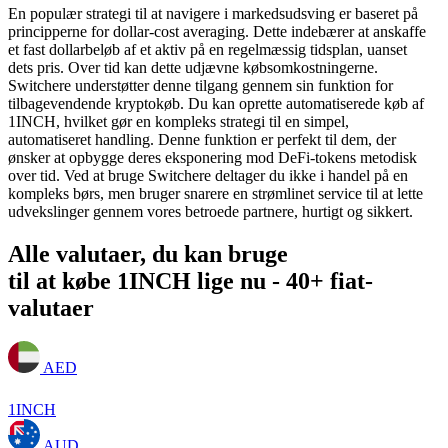
En populær strategi til at navigere i markedsudsving er baseret på
principperne for dollar-cost averaging. Dette indebærer at anskaffe
et fast dollarbeløb af et aktiv på en regelmæssig tidsplan, uanset
dets pris. Over tid kan dette udjævne købsomkostningerne.
Switchere understøtter denne tilgang gennem sin funktion for
tilbagevendende kryptokøb. Du kan oprette automatiserede køb af
1INCH, hvilket gør en kompleks strategi til en simpel,
automatiseret handling. Denne funktion er perfekt til dem, der
ønsker at opbygge deres eksponering mod DeFi-tokens metodisk
over tid. Ved at bruge Switchere deltager du ikke i handel på en
kompleks børs, men bruger snarere en strømlinet service til at lette
udvekslinger gennem vores betroede partnere, hurtigt og sikkert.
Alle valutaer, du kan bruge
til at købe 1INCH lige nu - 40+ fiat-
valutaer
AED
1INCH
AUD