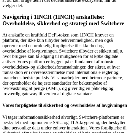
at du kan bruge dem i det decentraliserede økosystem, når du
vælger det.
Navigering i 1INCH (1INCH) anskaffelse:
Overholdelse, sikkerhed og strategi med Switchere
At anskaffe en kraftfuld DeFi-token som 1INCH kræver en
platform, der ikke kun tilbyder bekvemmelighed, men også
opererer med en urokkelig forpligtelse til sikkerhed og
overholdelse af lovgivningen. Switchere tilbyder et sikkert miljø,
hvor brugere kan få adgang til muligheden for at købe digitale
aktiver. Vores platform er bygget på et fundament af robuste
overholdelses- og sikkerhedsforanstaltninger, der sikrer, at hver
transaktion er i overensstemmelse med internationale regler og
branchens bedste praksis. Vi samarbejder med betroede partnere,
der opretholder de højeste standarder for bekæmpelse af
hvidvaskning af penge (AML), og giver dig en pålidelig og
troværdig gateway til verden af digitale valutaer.
Vores forpligtelse til sikkerhed og overholdelse af lovgivningen
Vi tager informationssikkerhed alvorligt. Switchere-platformen er
beskyttet med topmoderne SSL- og TLS-kryptering, der beskytter
dine personlige data under enhver interaktion. Vores forpligtelse til