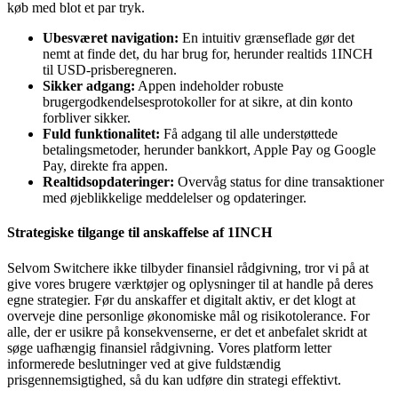
køb med blot et par tryk.
Ubesværet navigation:
En intuitiv grænseflade gør det
nemt at finde det, du har brug for, herunder realtids 1INCH
til USD-prisberegneren.
Sikker adgang:
Appen indeholder robuste
brugergodkendelsesprotokoller for at sikre, at din konto
forbliver sikker.
Fuld funktionalitet:
Få adgang til alle understøttede
betalingsmetoder, herunder bankkort, Apple Pay og Google
Pay, direkte fra appen.
Realtidsopdateringer:
Overvåg status for dine transaktioner
med øjeblikkelige meddelelser og opdateringer.
Strategiske tilgange til anskaffelse af 1INCH
Selvom Switchere ikke tilbyder finansiel rådgivning, tror vi på at
give vores brugere værktøjer og oplysninger til at handle på deres
egne strategier. Før du anskaffer et digitalt aktiv, er det klogt at
overveje dine personlige økonomiske mål og risikotolerance. For
alle, der er usikre på konsekvenserne, er det et anbefalet skridt at
søge uafhængig finansiel rådgivning. Vores platform letter
informerede beslutninger ved at give fuldstændig
prisgennemsigtighed, så du kan udføre din strategi effektivt.