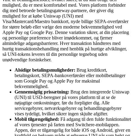
mulighed, du er mest komfortabel med. Vores platform forbinder
dig med betroede betalingsgateway-partnere, der giver dig
mulighed for at købe Uniswap (UNI) med
Visa/Mastercard/Maestro bankkort, nyde billige SEPA-overførsler
for større beløb eller vælge den moderne bekvemmelighed ved
Apple Pay og Google Pay. Denne variation sikrer, at din placering
og personlige præference bliver imødekommet, og fjerner
almindelige adgangsbarrierer. Hver transaktion håndteres med
hurtig transaktionsbehandling med henblik på hurtige afviklinger,
så UNI-tokens leveres til din personlige tegnebog uden
unødvendige forsinkelser.
Alsidige betalingsmuligheder:
Brug kreditkort,
betalingskort, SEPA-bankoverførsler eller mobilbetalinger
som Google Pay og Apple Pay for maksimal
bekvemmelighed.
Gennemsigtig prissætning:
Brug den integrerede Uniswap
(UNI) til USD-beregner på vores platform til at se de
nøjagtige omkostninger, før du forpligter dig. Alle
servicegebyrer, netværksgebyrer og behandlingsgebyrer
vises tydeligt, hvilket sikrer ingen skjulte afgifter.
Mobil tilgængelighed:
Få adgang til den fulde funktionalitet
af vores tjenester på farten med Switchere-mobilappen.
Appen, der er tilgængelig for både iOS og Android, giver en
kraftfuld og bekvem måde at erhverve UNI når som helst og