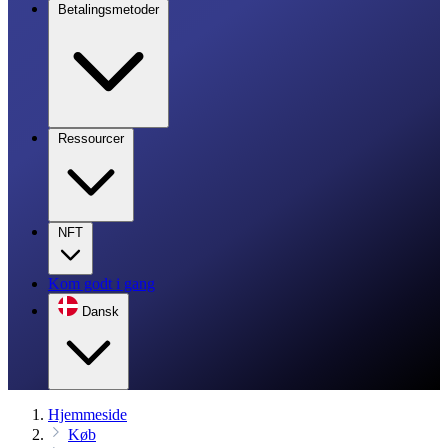
Betalingsmetoder
Ressourcer
NFT
Kom godt i gang
Dansk
Hjemmeside
Køb