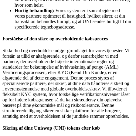
hvor som helst.
Hurtig behandling:
Vores system er i samarbejde med
vores partnere optimeret til hastighed, hvilket sikrer, at din
transaktion behandles hurtigt, og at UNI sendes hurtigt til din
specificerede tegnebogsadresse.
Forståelse af den sikre og overholdende købsproces
Sikkerhed og overholdelse udgør grundlaget for vores tjenester. Vi
forstår, at tillid er altafgørende, og derfor samarbejder vi med
partnere, der overholder de højeste internationale regler og
standarder for bekæmpelse af hvidvaskning af penge (AML).
Verificeringsprocessen, eller KYC (Kend Din Kunde), er en
afgørende del af dette engagement. Denne proces styres af
specialiserede partnere, der sikrer, at dine data håndteres sikkert og
i overensstemmelse med globale overholdelseskrav. Vi tilbyder et
fleksibelt KYC-system, hvor forskellige verifikationsniveauer låser
op for højere købsgrænser, så du kan skræddersy din oplevelse
baseret på dine økonomiske mål og risikotolerance. Denne
strukturerede tilgang sikrer en sikker platform for alle brugere,
samtidig med at overholdelsen af de juridiske rammer opretholdes.
Sikring af dine Uniswap (UNI) tokens efter køb