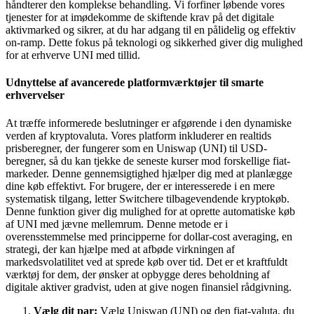
håndterer den komplekse behandling. Vi forfiner løbende vores
tjenester for at imødekomme de skiftende krav på det digitale
aktivmarked og sikrer, at du har adgang til en pålidelig og effektiv
on-ramp. Dette fokus på teknologi og sikkerhed giver dig mulighed
for at erhverve UNI med tillid.
Udnyttelse af avancerede platformværktøjer til smarte
erhvervelser
At træffe informerede beslutninger er afgørende i den dynamiske
verden af kryptovaluta. Vores platform inkluderer en realtids
prisberegner, der fungerer som en Uniswap (UNI) til USD-
beregner, så du kan tjekke de seneste kurser mod forskellige fiat-
markeder. Denne gennemsigtighed hjælper dig med at planlægge
dine køb effektivt. For brugere, der er interesserede i en mere
systematisk tilgang, letter Switchere tilbagevendende kryptokøb.
Denne funktion giver dig mulighed for at oprette automatiske køb
af UNI med jævne mellemrum. Denne metode er i
overensstemmelse med principperne for dollar-cost averaging, en
strategi, der kan hjælpe med at afbøde virkningen af
markedsvolatilitet ved at sprede køb over tid. Det er et kraftfuldt
værktøj for dem, der ønsker at opbygge deres beholdning af
digitale aktiver gradvist, uden at give nogen finansiel rådgivning.
Vælg dit par:
Vælg Uniswap (UNI) og den fiat-valuta, du