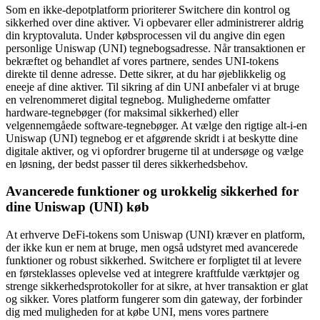
Som en ikke-depotplatform prioriterer Switchere din kontrol og
sikkerhed over dine aktiver. Vi opbevarer eller administrerer aldrig
din kryptovaluta. Under købsprocessen vil du angive din egen
personlige Uniswap (UNI) tegnebogsadresse. Når transaktionen er
bekræftet og behandlet af vores partnere, sendes UNI-tokens
direkte til denne adresse. Dette sikrer, at du har øjeblikkelig og
eneeje af dine aktiver. Til sikring af din UNI anbefaler vi at bruge
en velrenommeret digital tegnebog. Mulighederne omfatter
hardware-tegnebøger (for maksimal sikkerhed) eller
velgennemgåede software-tegnebøger. At vælge den rigtige alt-i-en
Uniswap (UNI) tegnebog er et afgørende skridt i at beskytte dine
digitale aktiver, og vi opfordrer brugerne til at undersøge og vælge
en løsning, der bedst passer til deres sikkerhedsbehov.
Avancerede funktioner og urokkelig sikkerhed for
dine Uniswap (UNI) køb
At erhverve DeFi-tokens som Uniswap (UNI) kræver en platform,
der ikke kun er nem at bruge, men også udstyret med avancerede
funktioner og robust sikkerhed. Switchere er forpligtet til at levere
en førsteklasses oplevelse ved at integrere kraftfulde værktøjer og
strenge sikkerhedsprotokoller for at sikre, at hver transaktion er glat
og sikker. Vores platform fungerer som din gateway, der forbinder
dig med muligheden for at købe UNI, mens vores partnere