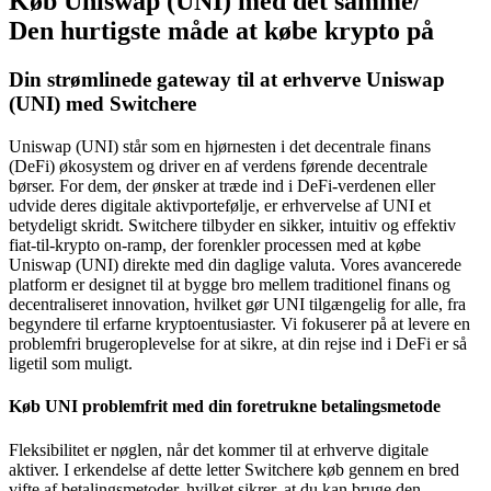
Køb Uniswap (UNI) med det samme/
Den hurtigste måde at købe krypto på
Din strømlinede gateway til at erhverve Uniswap
(UNI) med Switchere
Uniswap (UNI) står som en hjørnesten i det decentrale finans
(DeFi) økosystem og driver en af verdens førende decentrale
børser. For dem, der ønsker at træde ind i DeFi-verdenen eller
udvide deres digitale aktivportefølje, er erhvervelse af UNI et
betydeligt skridt. Switchere tilbyder en sikker, intuitiv og effektiv
fiat-til-krypto on-ramp, der forenkler processen med at købe
Uniswap (UNI) direkte med din daglige valuta. Vores avancerede
platform er designet til at bygge bro mellem traditionel finans og
decentraliseret innovation, hvilket gør UNI tilgængelig for alle, fra
begyndere til erfarne kryptoentusiaster. Vi fokuserer på at levere en
problemfri brugeroplevelse for at sikre, at din rejse ind i DeFi er så
ligetil som muligt.
Køb UNI problemfrit med din foretrukne betalingsmetode
Fleksibilitet er nøglen, når det kommer til at erhverve digitale
aktiver. I erkendelse af dette letter Switchere køb gennem en bred
vifte af betalingsmetoder, hvilket sikrer, at du kan bruge den