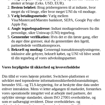
ønsker at bruge (f.eks. USD, EUR).
Bestem beløbet:
Brug prisberegneren til at indtaste, hvor
meget du vil bruge, eller hvor meget UNI du vil modtage.
Vælg betalingsmetode:
Vælg mellem
Visa/Mastercard/Maestro bankkort, SEPA, Google Pay eller
Apple Pay.
Angiv tegnebogsadresse:
Indtast modtageradressen fra din
personlige, sikre Uniswap (UNI) tegnebog.
Gennemfør verifikation:
Hvis det er din første gang, eller
du øger dine grænser, skal du gennemføre den ligetil,
partnerledede verifikationsproces.
Bekræft og modtag:
Gennemgå transaktionsoplysningerne,
inklusive alle gebyrer, bekræft købet, og UNI vil blive sendt
til din tegnebog af vores udvekslingspartner.
Vores forpligtelse til sikkerhed og lovoverholdelse
Din tillid er vores højeste prioritet. Switchere-platformen er
udviklet med topmoderne informationssikkerhedsforanstaltninger,
herunder SSL- og TLS-kryptering, for at beskytte dine data under
enhver interaktion. Mens vi letter adgangen til markedet, forstærkes
vores operationelle integritet ved at arbejde med partnere, der
opfylder strenge standarder, såsom ISO 27001-overholdelse, og
som er uafhængigt revideret. Disse overholdelses- og