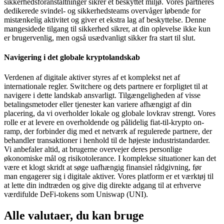
sikkerhedsforanstaltninger sikrer et beskyttet miljø. Vores partneres
dedikerede svindel- og sikkerhedsteams overvåger løbende for
mistænkelig aktivitet og giver et ekstra lag af beskyttelse. Denne
mangesidede tilgang til sikkerhed sikrer, at din oplevelse ikke kun
er brugervenlig, men også usædvanligt sikker fra start til slut.
Navigering i det globale kryptolandskab
Verdenen af digitale aktiver styres af et komplekst net af
internationale regler. Switchere og dets partnere er forpligtet til at
navigere i dette landskab ansvarligt. Tilgængeligheden af visse
betalingsmetoder eller tjenester kan variere afhængigt af din
placering, da vi overholder lokale og globale lovkrav strengt. Vores
rolle er at levere en overholdende og pålidelig fiat-til-krypto on-
ramp, der forbinder dig med et netværk af regulerede partnere, der
behandler transaktioner i henhold til de højeste industristandarder.
Vi anbefaler altid, at brugerne overvejer deres personlige
økonomiske mål og risikotolerance. I komplekse situationer kan det
være et klogt skridt at søge uafhængig finansiel rådgivning, før
man engagerer sig i digitale aktiver. Vores platform er et værktøj til
at lette din indtræden og give dig direkte adgang til at erhverve
værdifulde DeFi-tokens som Uniswap (UNI).
Alle valutaer, du kan bruge