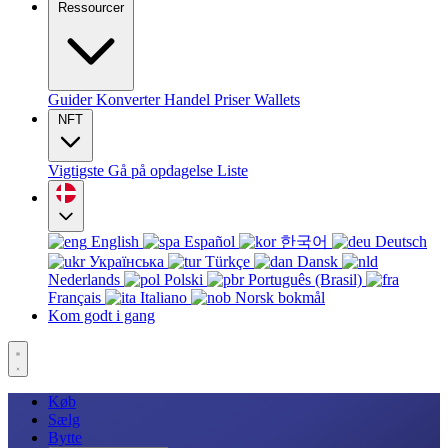
Ressourcer
Guider
Konverter
Handel
Priser
Wallets
NFT
Vigtigste
Gå på opdagelse
Liste
English
Español
한국어
Deutsch
Українська
Türkçe
Dansk
Nederlands
Polski
Português (Brasil)
Français
Italiano
Norsk bokmål
Kom godt i gang
Køb
Sælg
Bytte