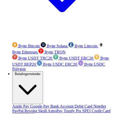
Bytte Bitcoin
Bytte Solana
Bytte Litecoin
Bytte Ethereum
Bytte TRON
Bytte USDT TRC20
Bytte USDT ERC20
Bytte
USDT BEP20
Bytte USDC ERC20
Bytte USDC
Polygon
Betalingsmetoder
Apple Pay
Google Pay
Bank Account
Debit Card
Neteller
PayPal
Revolut
Skrill
AstroPay
Trustly
Pix
SPEI
Credit Card