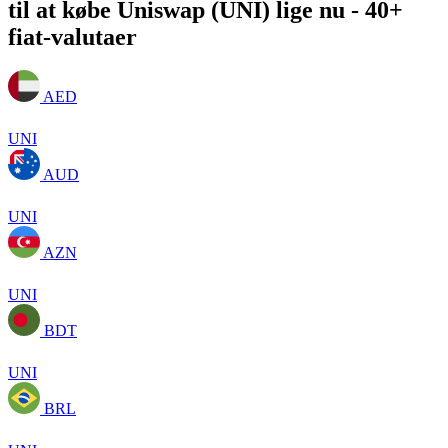
til at købe Uniswap (UNI) lige nu - 40+
fiat-valutaer
AED
UNI
AUD
UNI
AZN
UNI
BDT
UNI
BRL