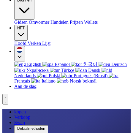
Bronnen
Gidsen
Omvormer
Handelen
Prijzen
Wallets
NFT
Hoofd
Verken
Lijst
English
Español
한국어
Deutsch
Українська
Türkçe
Dansk
Nederlands
Polski
Português (Brasil)
Français
Italiano
Norsk bokmål
Aan de slag
kopen
Verkoop
Swap
Betaalmethoden