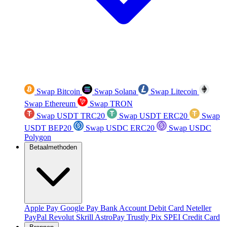
Swap Bitcoin
Swap Solana
Swap Litecoin
Swap Ethereum
Swap TRON
Swap USDT TRC20
Swap USDT ERC20
Swap
USDT BEP20
Swap USDC ERC20
Swap USDC
Polygon
Betaalmethoden
Apple Pay
Google Pay
Bank Account
Debit Card
Neteller
PayPal
Revolut
Skrill
AstroPay
Trustly
Pix
SPEI
Credit Card