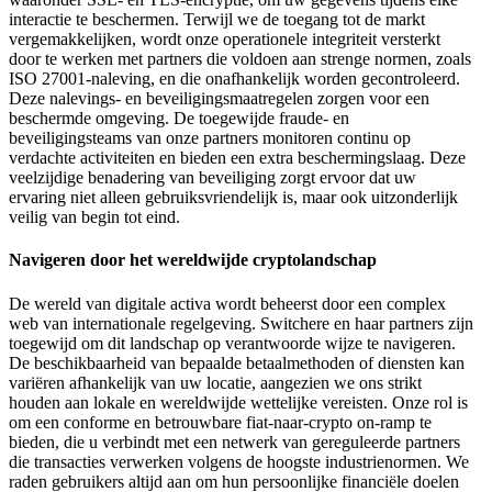
interactie te beschermen. Terwijl we de toegang tot de markt
vergemakkelijken, wordt onze operationele integriteit versterkt
door te werken met partners die voldoen aan strenge normen, zoals
ISO 27001-naleving, en die onafhankelijk worden gecontroleerd.
Deze nalevings- en beveiligingsmaatregelen zorgen voor een
beschermde omgeving. De toegewijde fraude- en
beveiligingsteams van onze partners monitoren continu op
verdachte activiteiten en bieden een extra beschermingslaag. Deze
veelzijdige benadering van beveiliging zorgt ervoor dat uw
ervaring niet alleen gebruiksvriendelijk is, maar ook uitzonderlijk
veilig van begin tot eind.
Navigeren door het wereldwijde cryptolandschap
De wereld van digitale activa wordt beheerst door een complex
web van internationale regelgeving. Switchere en haar partners zijn
toegewijd om dit landschap op verantwoorde wijze te navigeren.
De beschikbaarheid van bepaalde betaalmethoden of diensten kan
variëren afhankelijk van uw locatie, aangezien we ons strikt
houden aan lokale en wereldwijde wettelijke vereisten. Onze rol is
om een conforme en betrouwbare fiat-naar-crypto on-ramp te
bieden, die u verbindt met een netwerk van gereguleerde partners
die transacties verwerken volgens de hoogste industrienormen. We
raden gebruikers altijd aan om hun persoonlijke financiële doelen