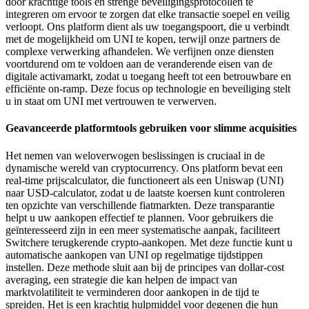
door krachtige tools en strenge beveiligingsprotocollen te
integreren om ervoor te zorgen dat elke transactie soepel en veilig
verloopt. Ons platform dient als uw toegangspoort, die u verbindt
met de mogelijkheid om UNI te kopen, terwijl onze partners de
complexe verwerking afhandelen. We verfijnen onze diensten
voortdurend om te voldoen aan de veranderende eisen van de
digitale activamarkt, zodat u toegang heeft tot een betrouwbare en
efficiënte on-ramp. Deze focus op technologie en beveiliging stelt
u in staat om UNI met vertrouwen te verwerven.
Geavanceerde platformtools gebruiken voor slimme acquisities
Het nemen van weloverwogen beslissingen is cruciaal in de
dynamische wereld van cryptocurrency. Ons platform bevat een
real-time prijscalculator, die functioneert als een Uniswap (UNI)
naar USD-calculator, zodat u de laatste koersen kunt controleren
ten opzichte van verschillende fiatmarkten. Deze transparantie
helpt u uw aankopen effectief te plannen. Voor gebruikers die
geïnteresseerd zijn in een meer systematische aanpak, faciliteert
Switchere terugkerende crypto-aankopen. Met deze functie kunt u
automatische aankopen van UNI op regelmatige tijdstippen
instellen. Deze methode sluit aan bij de principes van dollar-cost
averaging, een strategie die kan helpen de impact van
marktvolatiliteit te verminderen door aankopen in de tijd te
spreiden. Het is een krachtig hulpmiddel voor degenen die hun