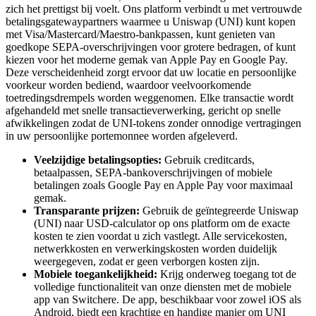
zich het prettigst bij voelt. Ons platform verbindt u met vertrouwde
betalingsgatewaypartners waarmee u Uniswap (UNI) kunt kopen
met Visa/Mastercard/Maestro-bankpassen, kunt genieten van
goedkope SEPA-overschrijvingen voor grotere bedragen, of kunt
kiezen voor het moderne gemak van Apple Pay en Google Pay.
Deze verscheidenheid zorgt ervoor dat uw locatie en persoonlijke
voorkeur worden bediend, waardoor veelvoorkomende
toetredingsdrempels worden weggenomen. Elke transactie wordt
afgehandeld met snelle transactieverwerking, gericht op snelle
afwikkelingen zodat de UNI-tokens zonder onnodige vertragingen
in uw persoonlijke portemonnee worden afgeleverd.
Veelzijdige betalingsopties:
Gebruik creditcards,
betaalpassen, SEPA-bankoverschrijvingen of mobiele
betalingen zoals Google Pay en Apple Pay voor maximaal
gemak.
Transparante prijzen:
Gebruik de geïntegreerde Uniswap
(UNI) naar USD-calculator op ons platform om de exacte
kosten te zien voordat u zich vastlegt. Alle servicekosten,
netwerkkosten en verwerkingskosten worden duidelijk
weergegeven, zodat er geen verborgen kosten zijn.
Mobiele toegankelijkheid:
Krijg onderweg toegang tot de
volledige functionaliteit van onze diensten met de mobiele
app van Switchere. De app, beschikbaar voor zowel iOS als
Android, biedt een krachtige en handige manier om UNI