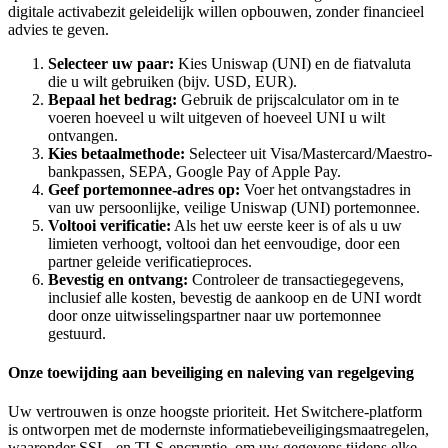
digitale activabezit geleidelijk willen opbouwen, zonder financieel
advies te geven.
Selecteer uw paar:
Kies Uniswap (UNI) en de fiatvaluta
die u wilt gebruiken (bijv. USD, EUR).
Bepaal het bedrag:
Gebruik de prijscalculator om in te
voeren hoeveel u wilt uitgeven of hoeveel UNI u wilt
ontvangen.
Kies betaalmethode:
Selecteer uit Visa/Mastercard/Maestro-
bankpassen, SEPA, Google Pay of Apple Pay.
Geef portemonnee-adres op:
Voer het ontvangstadres in
van uw persoonlijke, veilige Uniswap (UNI) portemonnee.
Voltooi verificatie:
Als het uw eerste keer is of als u uw
limieten verhoogt, voltooi dan het eenvoudige, door een
partner geleide verificatieproces.
Bevestig en ontvang:
Controleer de transactiegegevens,
inclusief alle kosten, bevestig de aankoop en de UNI wordt
door onze uitwisselingspartner naar uw portemonnee
gestuurd.
Onze toewijding aan beveiliging en naleving van regelgeving
Uw vertrouwen is onze hoogste prioriteit. Het Switchere-platform
is ontworpen met de modernste informatiebeveiligingsmaatregelen,
waaronder SSL- en TLS-encryptie, om uw gegevens tijdens elke