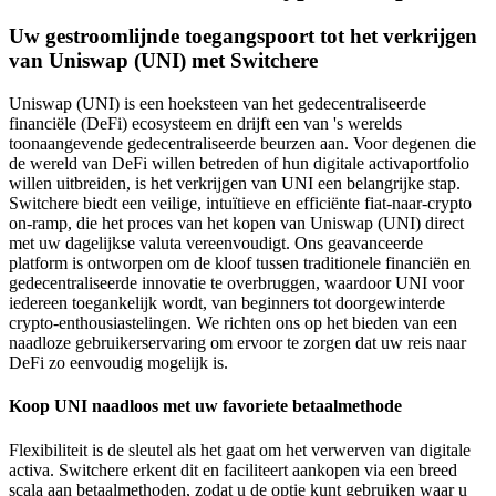
Uw gestroomlijnde toegangspoort tot het verkrijgen
van Uniswap (UNI) met Switchere
Uniswap (UNI) is een hoeksteen van het gedecentraliseerde
financiële (DeFi) ecosysteem en drijft een van 's werelds
toonaangevende gedecentraliseerde beurzen aan. Voor degenen die
de wereld van DeFi willen betreden of hun digitale activaportfolio
willen uitbreiden, is het verkrijgen van UNI een belangrijke stap.
Switchere biedt een veilige, intuïtieve en efficiënte fiat-naar-crypto
on-ramp, die het proces van het kopen van Uniswap (UNI) direct
met uw dagelijkse valuta vereenvoudigt. Ons geavanceerde
platform is ontworpen om de kloof tussen traditionele financiën en
gedecentraliseerde innovatie te overbruggen, waardoor UNI voor
iedereen toegankelijk wordt, van beginners tot doorgewinterde
crypto-enthousiastelingen. We richten ons op het bieden van een
naadloze gebruikerservaring om ervoor te zorgen dat uw reis naar
DeFi zo eenvoudig mogelijk is.
Koop UNI naadloos met uw favoriete betaalmethode
Flexibiliteit is de sleutel als het gaat om het verwerven van digitale
activa. Switchere erkent dit en faciliteert aankopen via een breed
scala aan betaalmethoden, zodat u de optie kunt gebruiken waar u