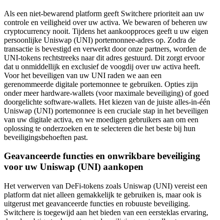
Als een niet-bewarend platform geeft Switchere prioriteit aan uw
controle en veiligheid over uw activa. We bewaren of beheren uw
cryptocurrency nooit. Tijdens het aankoopproces geeft u uw eigen
persoonlijke Uniswap (UNI) portemonnee-adres op. Zodra de
transactie is bevestigd en verwerkt door onze partners, worden de
UNI-tokens rechtstreeks naar dit adres gestuurd. Dit zorgt ervoor
dat u onmiddellijk en exclusief de voogdij over uw activa heeft.
Voor het beveiligen van uw UNI raden we aan een
gerenommeerde digitale portemonnee te gebruiken. Opties zijn
onder meer hardware-wallets (voor maximale beveiliging) of goed
doorgelichte software-wallets. Het kiezen van de juiste alles-in-één
Uniswap (UNI) portemonnee is een cruciale stap in het beveiligen
van uw digitale activa, en we moedigen gebruikers aan om een
oplossing te onderzoeken en te selecteren die het beste bij hun
beveiligingsbehoeften past.
Geavanceerde functies en onwrikbare beveiliging
voor uw Uniswap (UNI) aankopen
Het verwerven van DeFi-tokens zoals Uniswap (UNI) vereist een
platform dat niet alleen gemakkelijk te gebruiken is, maar ook is
uitgerust met geavanceerde functies en robuuste beveiliging.
Switchere is toegewijd aan het bieden van een eersteklas ervaring,