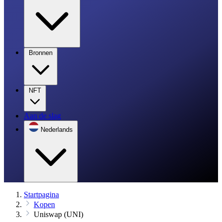
Bronnen
NFT
Aan de slag
Nederlands
Startpagina
Kopen
Uniswap (UNI)