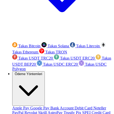
Takas Bitcoin
Takas Solana
Takas Litecoin
Takas Ethereum
Takas TRON
Takas USDT TRC20
Takas USDT ERC20
Takas
USDT BEP20
Takas USDC ERC20
Takas USDC
Polygon
Ödeme Yöntemleri
Apple Pay
Google Pay
Bank Account
Debit Card
Neteller
PayPal
Revolut
Skrill
AstroPay
Trustly
Pix
SPEI
Credit Card