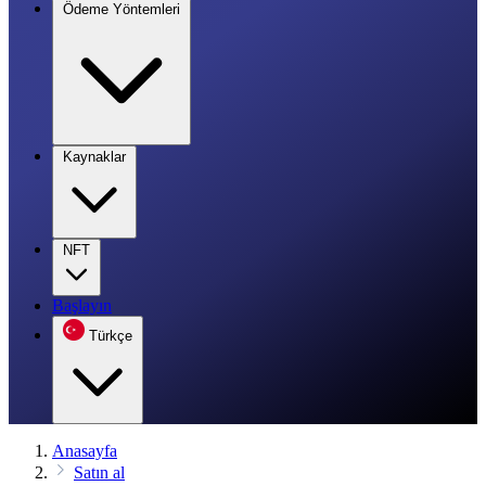
Ödeme Yöntemleri
Kaynaklar
NFT
Başlayın
Türkçe
Anasayfa
Satın al