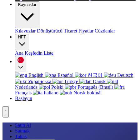
Kaynaklar
Kılavuzlar
Dönüştürücü
Ticaret
Fiyatlar
Cüzdanlar
NFT
Ana
Keşfedin
Liste
English
Español
한국어
Deutsch
Українська
Türkçe
Dansk
Nederlands
Polski
Português (Brasil)
Français
Italiano
Norsk bokmål
Başlayın
Satın Al
Satmak
Takas