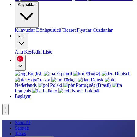
Kaynaklar
Kılavuzlar
Dönüştürücü
Ticaret
Fiyatlar
Cüzdanlar
NFT
Ana
Keşfedin
Liste
English
Español
한국어
Deutsch
Українська
Türkçe
Dansk
Nederlands
Polski
Português (Brasil)
Français
Italiano
Norsk bokmål
Başlayın
Satın Al
Satmak
Takas