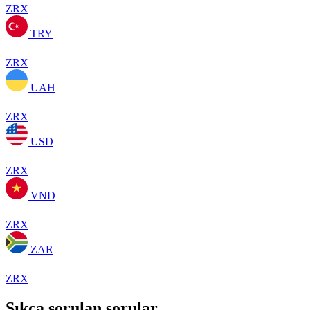
ZRX
TRY
ZRX
UAH
ZRX
USD
ZRX
VND
ZRX
ZAR
ZRX
Sıkça sorulan sorular