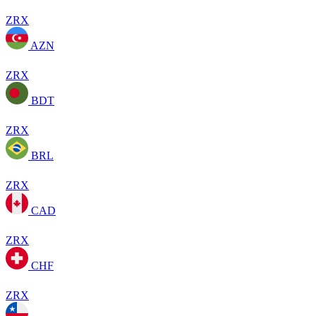
ZRX
AZN
ZRX
BDT
ZRX
BRL
ZRX
CAD
ZRX
CHF
ZRX