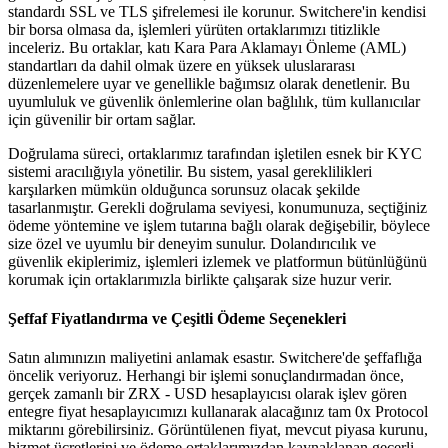
standardı SSL ve TLS şifrelemesi ile korunur. Switchere'in kendisi
bir borsa olmasa da, işlemleri yürüten ortaklarımızı titizlikle
inceleriz. Bu ortaklar, katı Kara Para Aklamayı Önleme (AML)
standartları da dahil olmak üzere en yüksek uluslararası
düzenlemelere uyar ve genellikle bağımsız olarak denetlenir. Bu
uyumluluk ve güvenlik önlemlerine olan bağlılık, tüm kullanıcılar
için güvenilir bir ortam sağlar.
Doğrulama süreci, ortaklarımız tarafından işletilen esnek bir KYC
sistemi aracılığıyla yönetilir. Bu sistem, yasal gereklilikleri
karşılarken mümkün olduğunca sorunsuz olacak şekilde
tasarlanmıştır. Gerekli doğrulama seviyesi, konumunuza, seçtiğiniz
ödeme yöntemine ve işlem tutarına bağlı olarak değişebilir, böylece
size özel ve uyumlu bir deneyim sunulur. Dolandırıcılık ve
güvenlik ekiplerimiz, işlemleri izlemek ve platformun bütünlüğünü
korumak için ortaklarımızla birlikte çalışarak size huzur verir.
Şeffaf Fiyatlandırma ve Çeşitli Ödeme Seçenekleri
Satın alımınızın maliyetini anlamak esastır. Switchere'de şeffaflığa
öncelik veriyoruz. Herhangi bir işlemi sonuçlandırmadan önce,
gerçek zamanlı bir ZRX - USD hesaplayıcısı olarak işlev gören
entegre fiyat hesaplayıcımızı kullanarak alacağınız tam 0x Protocol
miktarını görebilirsiniz. Görüntülenen fiyat, mevcut piyasa kurunu,
hizmet ücretlerini ve ödeme ortaklarımızdan kaynaklanan geçerli