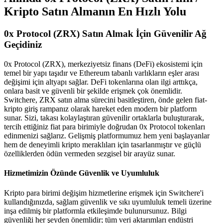
Kripto Satın Almanın En Hızlı Yolu
0x Protocol (ZRX) Satın Almak İçin Güvenilir Ağ
Geçidiniz
0x Protocol (ZRX), merkeziyetsiz finans (DeFi) ekosistemi için
temel bir yapı taşıdır ve Ethereum tabanlı varlıkların eşler arası
değişimi için altyapı sağlar. DeFi tokenlarına olan ilgi arttıkça,
onlara basit ve güvenli bir şekilde erişmek çok önemlidir.
Switchere, ZRX satın alma sürecini basitleştiren, önde gelen fiat-
kripto giriş rampanız olarak hareket eden modern bir platform
sunar. Sizi, takası kolaylaştıran güvenilir ortaklarla buluşturarak,
tercih ettiğiniz fiat para birimiyle doğrudan 0x Protocol tokenları
edinmenizi sağlarız. Gelişmiş platformumuz hem yeni başlayanlar
hem de deneyimli kripto meraklıları için tasarlanmıştır ve güçlü
özelliklerden ödün vermeden sezgisel bir arayüz sunar.
Hizmetimizin Özünde Güvenlik ve Uyumluluk
Kripto para birimi değişim hizmetlerine erişmek için Switchere'i
kullandığınızda, sağlam güvenlik ve sıkı uyumluluk temeli üzerine
inşa edilmiş bir platformla etkileşimde bulunursunuz. Bilgi
güvenliği her şeyden önemlidir; tüm veri aktarımları endüstri