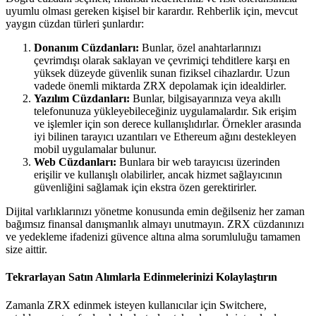
uyumlu olması gereken kişisel bir karardır. Rehberlik için, mevcut
yaygın cüzdan türleri şunlardır:
Donanım Cüzdanları:
Bunlar, özel anahtarlarınızı
çevrimdışı olarak saklayan ve çevrimiçi tehditlere karşı en
yüksek düzeyde güvenlik sunan fiziksel cihazlardır. Uzun
vadede önemli miktarda ZRX depolamak için idealdirler.
Yazılım Cüzdanları:
Bunlar, bilgisayarınıza veya akıllı
telefonunuza yükleyebileceğiniz uygulamalardır. Sık erişim
ve işlemler için son derece kullanışlıdırlar. Örnekler arasında
iyi bilinen tarayıcı uzantıları ve Ethereum ağını destekleyen
mobil uygulamalar bulunur.
Web Cüzdanları:
Bunlara bir web tarayıcısı üzerinden
erişilir ve kullanışlı olabilirler, ancak hizmet sağlayıcının
güvenliğini sağlamak için ekstra özen gerektirirler.
Dijital varlıklarınızı yönetme konusunda emin değilseniz her zaman
bağımsız finansal danışmanlık almayı unutmayın. ZRX cüzdanınızı
ve yedekleme ifadenizi güvence altına alma sorumluluğu tamamen
size aittir.
Tekrarlayan Satın Alımlarla Edinmelerinizi Kolaylaştırın
Zamanla ZRX edinmek isteyen kullanıcılar için Switchere,