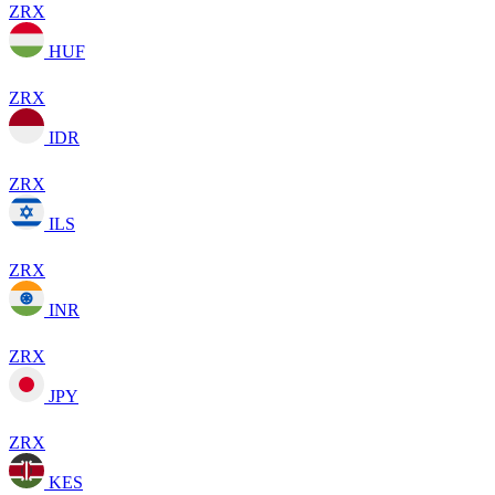
ZRX
HUF
ZRX
IDR
ZRX
ILS
ZRX
INR
ZRX
JPY
ZRX
KES