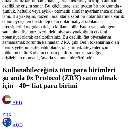
ortaklarımız tarafından kolaylaştırılan tekrarlayan kripto alımları
özelliğine erişim sunar. Bu güçlü araç, size uygun bir programda -
günlük, haftalık veya aylık - otomatik alımlar ayarlamanıza olanak
tanır. Bu yaklaşım, düzenli aralıklarla sabit bir dolar tutarında varlık
edinmeyi içeren bir strateji olan dolar maliyet ortalaması
prensiplerini uygulamak için kullanılabilir. Bunu yaparak, genel
satın alma fiyatınız üzerindeki piyasa oynaklığının etkisini
potansiyel olarak azaltabilirsiniz. Bu özellik, fiat piyasalarını
zamanlamak zorunda kalmadan ZRX gibi DeFi tokenlarına olan
maruziyetlerini sistematik olarak oluşturmak isteyenler için
mükemmeldir. Kullanıcı dostu platformumuz aracılığıyla
erişilebilen otomatik, 'ayarla ve unut' bir çözümdür.
Kullanabileceğiniz tüm para birimleri
şu anda 0x Protocol (ZRX) satın almak
için - 40+ fiat para birimi
AED
ZRX
AUD