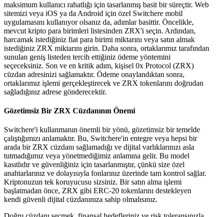
maksimum kullanıcı rahatlığı için tasarlanmış basit bir süreçtir. Web
sitemizi veya iOS ya da Android için özel Switchere mobil
uygulamasını kullanıyor olsanız da, adımlar basittir. Öncelikle,
mevcut kripto para birimleri listesinden ZRX'i seçin. Ardından,
harcamak istediğiniz fiat para birimi miktarını veya satın almak
istediğiniz ZRX miktarını girin. Daha sonra, ortaklarımız tarafından
sunulan geniş listeden tercih ettiğiniz ödeme yöntemini
seçeceksiniz. Son ve en kritik adım, kişisel 0x Protocol (ZRX)
cüzdan adresinizi sağlamaktır. Ödeme onaylandıktan sonra,
ortaklarımız işlemi gerçekleştirecek ve ZRX tokenlarını doğrudan
sağladığınız adrese gönderecektir.
Gözetimsiz Bir ZRX Cüzdanının Önemi
Switchere'i kullanmanın önemli bir yönü, gözetimsiz bir temelde
çalıştığımızı anlamaktır. Bu, Switchere'in entegre veya hepsi bir
arada bir ZRX cüzdanı sağlamadığı ve dijital varlıklarınızı asla
tutmadığımız veya yönetmediğimiz anlamına gelir. Bu model
kasıtlıdır ve güvenliğiniz için tasarlanmıştır, çünkü size özel
anahtarlarınız ve dolayısıyla fonlarınız üzerinde tam kontrol sağlar.
Kriptonuzun tek koruyucusu sizsiniz. Bir satın alma işlemi
başlatmadan önce, ZRX gibi ERC-20 tokenlarını destekleyen
kendi güvenli dijital cüzdanınıza sahip olmalısınız.
Doğru cüzdanı seçmek, finansal hedefleriniz ve risk toleransınızla