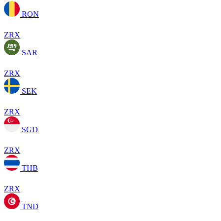
RON
ZRX
SAR
ZRX
SEK
ZRX
SGD
ZRX
THB
ZRX
TND