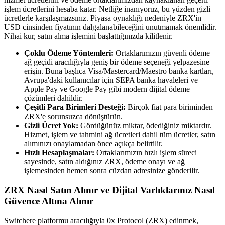
işlem ücretlerini hesaba katar. Netliğe inanıyoruz, bu yüzden gizli
ücretlerle karşılaşmazsınız. Piyasa oynaklığı nedeniyle ZRX'in
USD cinsinden fiyatının dalgalanabileceğini unutmamak önemlidir.
Nihai kur, satın alma işlemini başlattığınızda kilitlenir.
Çoklu Ödeme Yöntemleri:
Ortaklarımızın güvenli ödeme
ağ geçidi aracılığıyla geniş bir ödeme seçeneği yelpazesine
erişin. Buna başlıca Visa/Mastercard/Maestro banka kartları,
Avrupa'daki kullanıcılar için SEPA banka havaleleri ve
Apple Pay ve Google Pay gibi modern dijital ödeme
çözümleri dahildir.
Çeşitli Para Birimleri Desteği:
Birçok fiat para biriminden
ZRX'e sorunsuzca dönüştürün.
Gizli Ücret Yok:
Gördüğünüz miktar, ödediğiniz miktardır.
Hizmet, işlem ve tahmini ağ ücretleri dahil tüm ücretler, satın
alımınızı onaylamadan önce açıkça belirtilir.
Hızlı Hesaplaşmalar:
Ortaklarımızın hızlı işlem süreci
sayesinde, satın aldığınız ZRX, ödeme onayı ve ağ
işlemesinden hemen sonra cüzdan adresinize gönderilir.
ZRX Nasıl Satın Alınır ve Dijital Varlıklarınız Nasıl
Güvence Altına Alınır
Switchere platformu aracılığıyla 0x Protocol (ZRX) edinmek,