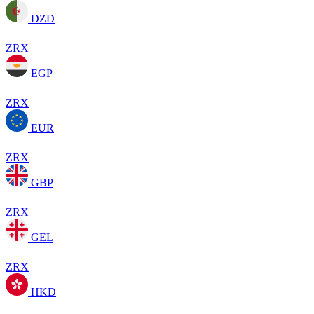
DZD
ZRX
EGP
ZRX
EUR
ZRX
GBP
ZRX
GEL
ZRX
HKD