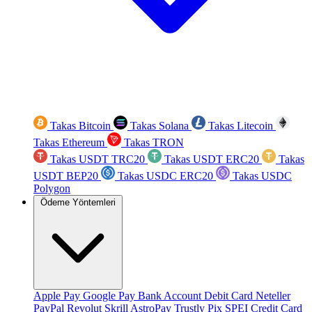
Takas Bitcoin
Takas Solana
Takas Litecoin
Takas Ethereum
Takas TRON
Takas USDT TRC20
Takas USDT ERC20
Takas
USDT BEP20
Takas USDC ERC20
Takas USDC
Polygon
Ödeme Yöntemleri
Apple Pay
Google Pay
Bank Account
Debit Card
Neteller
PayPal
Revolut
Skrill
AstroPay
Trustly
Pix
SPEI
Credit Card