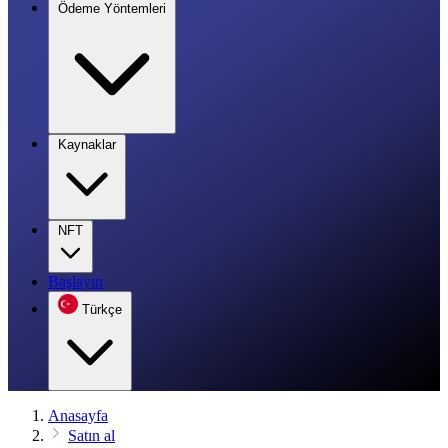
Ödeme Yöntemleri
Kaynaklar
NFT
Başlayın
Türkçe
Anasayfa
Satın al