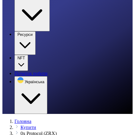
Ресурси
NFT
Початок роботи
Українська
Головна
Купити
0x Protocol (ZRX)