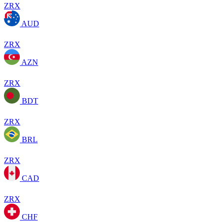
ZRX
AUD
ZRX
AZN
ZRX
BDT
ZRX
BRL
ZRX
CAD
ZRX
CHF