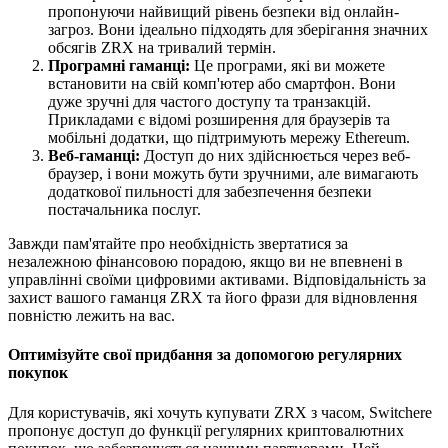
пропонуючи найвищий рівень безпеки від онлайн-
загроз. Вони ідеально підходять для зберігання значних
обсягів ZRX на тривалий термін.
Програмні гаманці:
Це програми, які ви можете
встановити на свій комп'ютер або смартфон. Вони
дуже зручні для частого доступу та транзакцій.
Прикладами є відомі розширення для браузерів та
мобільні додатки, що підтримують мережу Ethereum.
Веб-гаманці:
Доступ до них здійснюється через веб-
браузер, і вони можуть бути зручними, але вимагають
додаткової пильності для забезпечення безпеки
постачальника послуг.
Завжди пам'ятайте про необхідність звертатися за
незалежною фінансовою порадою, якщо ви не впевнені в
управлінні своїми цифровими активами. Відповідальність за
захист вашого гаманця ZRX та його фрази для відновлення
повністю лежить на вас.
Оптимізуйте свої придбання за допомогою регулярних
покупок
Для користувачів, які хочуть купувати ZRX з часом, Switchere
пропонує доступ до функції регулярних криптовалютних