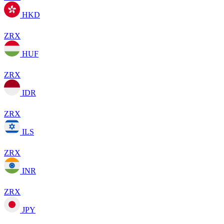
HKD
ZRX
HUF
ZRX
IDR
ZRX
ILS
ZRX
INR
ZRX
JPY