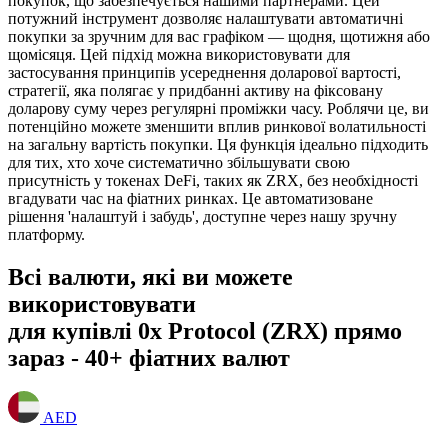
покупок, що забезпечується нашими партнерами. Цей
потужний інструмент дозволяє налаштувати автоматичні
покупки за зручним для вас графіком — щодня, щотижня або
щомісяця. Цей підхід можна використовувати для
застосування принципів усереднення доларової вартості,
стратегії, яка полягає у придбанні активу на фіксовану
доларову суму через регулярні проміжки часу. Роблячи це, ви
потенційно можете зменшити вплив ринкової волатильності
на загальну вартість покупки. Ця функція ідеально підходить
для тих, хто хоче систематично збільшувати свою
присутність у токенах DeFi, таких як ZRX, без необхідності
вгадувати час на фіатних ринках. Це автоматизоване
рішення 'налаштуй і забудь', доступне через нашу зручну
платформу.
Всі валюти, які ви можете
використовувати
для купівлі 0x Protocol (ZRX) прямо
зараз - 40+ фіатних валют
AED