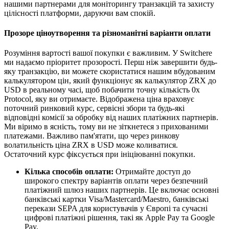
нашими партнерами для моніторингу транзакцій та захисту
цілісності платформи, даруючи вам спокій.
Прозоре ціноутворення та різноманітні варіанти оплати
Розуміння вартості вашої покупки є важливим. У Switchere
ми надаємо пріоритет прозорості. Перш ніж завершити будь-
яку транзакцію, ви можете скористатися нашим вбудованим
калькулятором цін, який функціонує як калькулятор ZRX до
USD в реальному часі, щоб побачити точну кількість 0x
Protocol, яку ви отримаєте. Відображена ціна враховує
поточний ринковий курс, сервісні збори та будь-які
відповідні комісії за обробку від наших платіжних партнерів.
Ми віримо в ясність, тому ви не зіткнетеся з прихованими
платежами. Важливо пам'ятати, що через ринкову
волатильність ціна ZRX в USD може коливатися.
Остаточний курс фіксується при ініціюванні покупки.
Кілька способів оплати:
Отримайте доступ до
широкого спектру варіантів оплати через безпечний
платіжний шлюз наших партнерів. Це включає основні
банківські картки Visa/Mastercard/Maestro, банківські
перекази SEPA для користувачів у Європі та сучасні
цифрові платіжні рішення, такі як Apple Pay та Google
Pay.