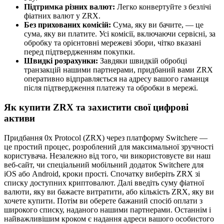
Підтримка різних валют:
Легко конвертуйте з безлічі
фіатних валют у ZRX.
Без прихованих комісій:
Сума, яку ви бачите, — це
сума, яку ви платите. Усі комісії, включаючи сервісні, за
обробку та орієнтовні мережеві збори, чітко вказані
перед підтвердженням покупки.
Швидкі розрахунки:
Завдяки швидкій обробці
транзакцій нашими партнерами, придбаний вами ZRX
оперативно відправляється на адресу вашого гаманця
після підтвердження платежу та обробки в мережі.
Як купити ZRX та захистити свої цифрові
активи
Придбання 0x Protocol (ZRX) через платформу Switchere —
це простий процес, розроблений для максимальної зручності
користувача. Незалежно від того, чи використовуєте ви наш
веб-сайт, чи спеціальний мобільний додаток Switchere для
iOS або Android, кроки прості. Спочатку виберіть ZRX зі
списку доступних криптовалют. Далі введіть суму фіатної
валюти, яку ви бажаєте витратити, або кількість ZRX, яку ви
хочете купити. Потім ви оберете бажаний спосіб оплати з
широкого списку, наданого нашими партнерами. Останнім і
найважливішим кроком є надання адреси вашого особистого