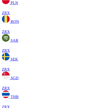
PLN
ZRX
RON
ZRX
SAR
ZRX
SEK
ZRX
SGD
ZRX
THB
ZRX