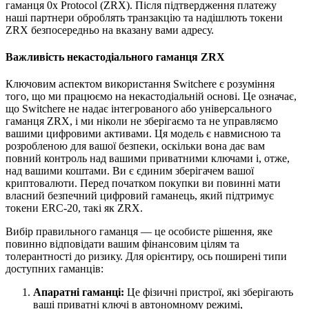
гаманця 0x Protocol (ZRX). Після підтвердження платежу
наші партнери оброблять транзакцію та надішлють токени
ZRX безпосередньо на вказану вами адресу.
Важливість некастодіального гаманця ZRX
Ключовим аспектом використання Switchere є розуміння
того, що ми працюємо на некастодіальній основі. Це означає,
що Switchere не надає інтегрованого або універсального
гаманця ZRX, і ми ніколи не зберігаємо та не управляємо
вашими цифровими активами. Ця модель є навмисною та
розробленою для вашої безпеки, оскільки вона дає вам
повний контроль над вашими приватними ключами і, отже,
над вашими коштами. Ви є єдиним зберігачем вашої
криптовалюти. Перед початком покупки ви повинні мати
власний безпечний цифровий гаманець, який підтримує
токени ERC-20, такі як ZRX.
Вибір правильного гаманця — це особисте рішення, яке
повинно відповідати вашим фінансовим цілям та
толерантності до ризику. Для орієнтиру, ось поширені типи
доступних гаманців:
Апаратні гаманці:
Це фізичні пристрої, які зберігають
ваші приватні ключі в автономному режимі,