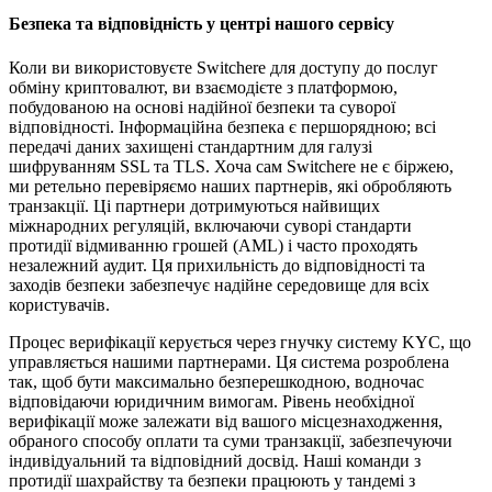
Безпека та відповідність у центрі нашого сервісу
Коли ви використовуєте Switchere для доступу до послуг
обміну криптовалют, ви взаємодієте з платформою,
побудованою на основі надійної безпеки та суворої
відповідності. Інформаційна безпека є першорядною; всі
передачі даних захищені стандартним для галузі
шифруванням SSL та TLS. Хоча сам Switchere не є біржею,
ми ретельно перевіряємо наших партнерів, які обробляють
транзакції. Ці партнери дотримуються найвищих
міжнародних регуляцій, включаючи суворі стандарти
протидії відмиванню грошей (AML) і часто проходять
незалежний аудит. Ця прихильність до відповідності та
заходів безпеки забезпечує надійне середовище для всіх
користувачів.
Процес верифікації керується через гнучку систему KYC, що
управляється нашими партнерами. Ця система розроблена
так, щоб бути максимально безперешкодною, водночас
відповідаючи юридичним вимогам. Рівень необхідної
верифікації може залежати від вашого місцезнаходження,
обраного способу оплати та суми транзакції, забезпечуючи
індивідуальний та відповідний досвід. Наші команди з
протидії шахрайству та безпеки працюють у тандемі з