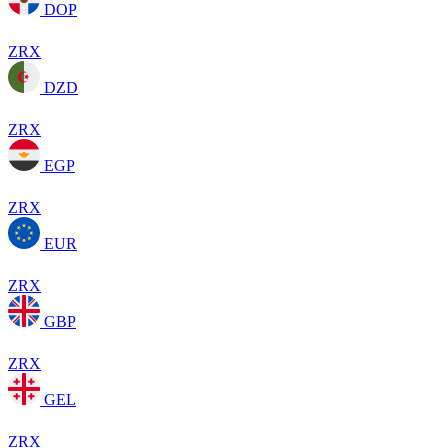
DOP
ZRX
DZD
ZRX
EGP
ZRX
EUR
ZRX
GBP
ZRX
GEL
ZRX