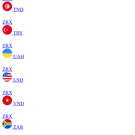
TND
ZRX
TRY
ZRX
UAH
ZRX
USD
ZRX
VND
ZRX
ZAR