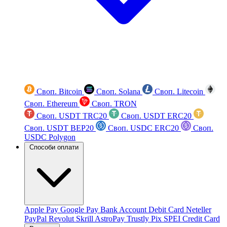
Своп. Bitcoin
Своп. Solana
Своп. Litecoin
Своп. Ethereum
Своп. TRON
Своп. USDT TRC20
Своп. USDT ERC20
Своп. USDT BEP20
Своп. USDC ERC20
Своп.
USDC Polygon
Способи оплати
Apple Pay
Google Pay
Bank Account
Debit Card
Neteller
PayPal
Revolut
Skrill
AstroPay
Trustly
Pix
SPEI
Credit Card