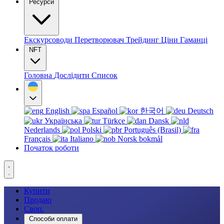
Ресурси
Екскурсоводи
Перетворювач
Трейдинг
Ціни
Гаманці
NFT
Головна
Дослідити
Список
English
Español
한국어
Deutsch
Українська
Türkçe
Dansk
Nederlands
Polski
Português (Brasil)
Français
Italiano
Norsk bokmål
Початок роботи
Купити
Продаю
Своп.
Способи оплати