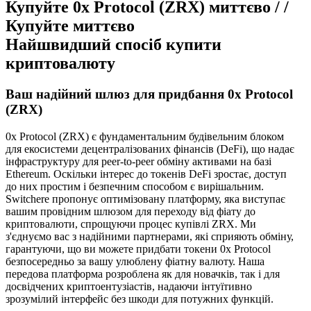
Купуйте 0x Protocol (ZRX) миттєво / /
Купуйте миттєво
Найшвидший спосіб купити
криптовалюту
Ваш надійний шлюз для придбання 0x Protocol
(ZRX)
0x Protocol (ZRX) є фундаментальним будівельним блоком
для екосистеми децентралізованих фінансів (DeFi), що надає
інфраструктуру для peer-to-peer обміну активами на базі
Ethereum. Оскільки інтерес до токенів DeFi зростає, доступ
до них простим і безпечним способом є вирішальним.
Switchere пропонує оптимізовану платформу, яка виступає
вашим провідним шлюзом для переходу від фіату до
криптовалюти, спрощуючи процес купівлі ZRX. Ми
з'єднуємо вас з надійними партнерами, які сприяють обміну,
гарантуючи, що ви можете придбати токени 0x Protocol
безпосередньо за вашу улюблену фіатну валюту. Наша
передова платформа розроблена як для новачків, так і для
досвідчених криптоентузіастів, надаючи інтуїтивно
зрозумілий інтерфейс без шкоди для потужних функцій.