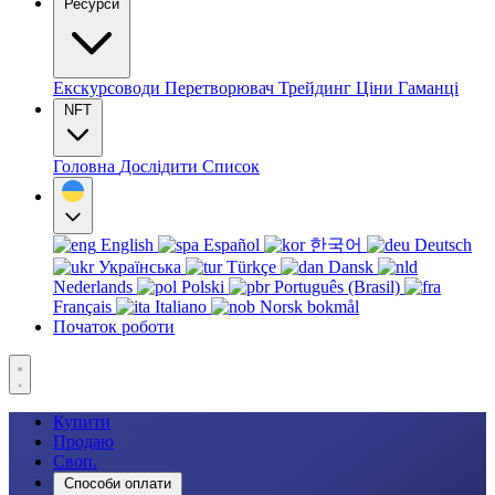
Ресурси
Екскурсоводи
Перетворювач
Трейдинг
Ціни
Гаманці
NFT
Головна
Дослідити
Список
English
Español
한국어
Deutsch
Українська
Türkçe
Dansk
Nederlands
Polski
Português (Brasil)
Français
Italiano
Norsk bokmål
Початок роботи
Купити
Продаю
Своп.
Способи оплати