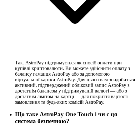
Так. AstroPay підтримується як спосіб оплати при
купівлі криптовалюти. Ви можете здійснити оплату з
балансу гаманця AstroPay або за допомогою
віртуальної картки AstroPay. Для цього вам знадобиться
активний, підтверджений обліковий запис AstroPay з
достатнім балансом у підтримуваній валюті — або з
достатнім лімітом на картці — для покриття вартості
замовлення та будь-яких комісій AstroPay.
Що таке AstroPay One Touch і чи є ця
система безпечною?