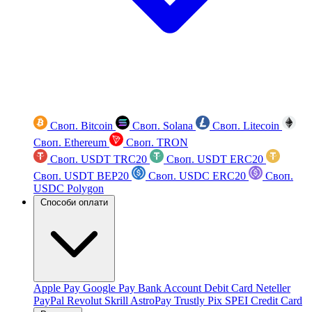
Своп. Bitcoin
Своп. Solana
Своп. Litecoin
Своп. Ethereum
Своп. TRON
Своп. USDT TRC20
Своп. USDT ERC20
Своп. USDT BEP20
Своп. USDC ERC20
Своп.
USDC Polygon
Способи оплати
Apple Pay
Google Pay
Bank Account
Debit Card
Neteller
PayPal
Revolut
Skrill
AstroPay
Trustly
Pix
SPEI
Credit Card