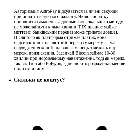
Авторизація AstroPay відбувається за лічені секунди
при оплаті з існуючого балансу. Якщо спочатку
поповнити гаманець за допомогою локального методу,
це може зайняти кілька хвилин (PIX працює майже
миттєво; банківський переказ може тривати довше).
Після того як платформа отримає платіж, вона
надсилає криптовалютний переказ у мережу — час
надходження коштів на ваш гаманець залежить від
мережі призначення. Зазвичай Bitcoin займає 10-30
хвилин при нормальному навантаженні, тоді як мережі,
такі як Tron або Polygon, здійснюють розрахунки менше
ніж за хвилину.
Скільки це коштує?