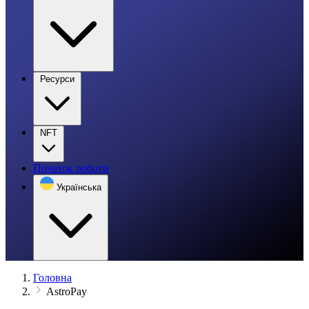
Ресурси
NFT
Початок роботи
Українська
Головна
AstroPay