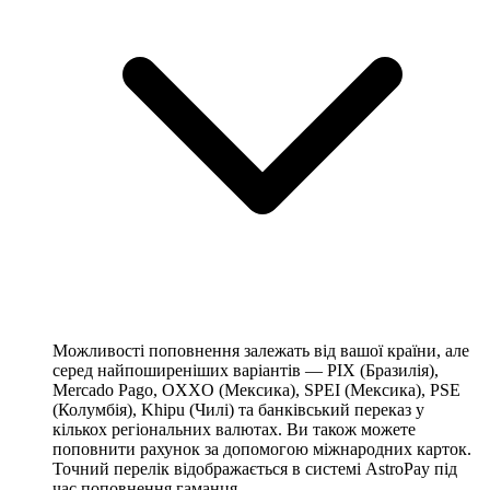
Можливості поповнення залежать від вашої країни, але
серед найпоширеніших варіантів — PIX (Бразилія),
Mercado Pago, OXXO (Мексика), SPEI (Мексика), PSE
(Колумбія), Khipu (Чилі) та банківський переказ у
кількох регіональних валютах. Ви також можете
поповнити рахунок за допомогою міжнародних карток.
Точний перелік відображається в системі AstroPay під
час поповнення гаманця.