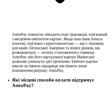
AstroPay повністю обходить етап транзакції, пов'язаний
з місцевим емітентом картки. Якщо ваш банк блокує
платежі, пов'язані з криптовалютою — що є типовим
для країн Латинської Америки та інших ринків, що
розвиваються — оплата з поповненого гаманця
AstroPay або його віртуальної картки Mastercard
дозволяє уникнути цієї проблеми. Емітент картки
ніколи не бачить продавця; він бачить лише
поповнення рахунку AstroPay.
Які місцеві способи оплати підтримує
AstroPay?