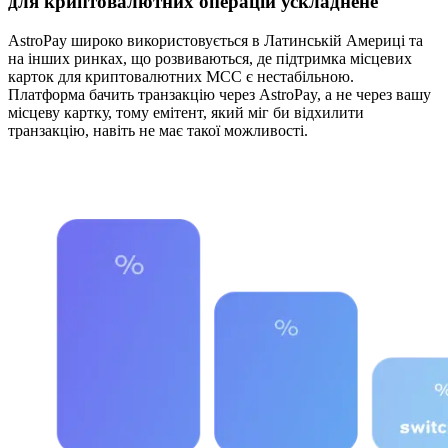
для криптовалютних операцій ускладнене
AstroPay широко використовується в Латинській Америці та
на інших ринках, що розвиваються, де підтримка місцевих
карток для криптовалютних MCC є нестабільною.
Платформа бачить транзакцію через AstroPay, а не через вашу
місцеву картку, тому емітент, який міг би відхилити
транзакцію, навіть не має такої можливості.