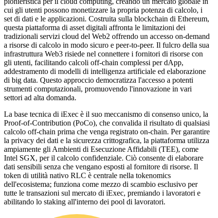
pionieristica per il cloud computing, creando un mercato globale in
cui gli utenti possono monetizzare la propria potenza di calcolo, i
set di dati e le applicazioni. Costruita sulla blockchain di Ethereum,
questa piattaforma di asset digitali affronta le limitazioni dei
tradizionali servizi cloud del Web2 offrendo un accesso on-demand
a risorse di calcolo in modo sicuro e peer-to-peer. Il fulcro della sua
infrastruttura Web3 risiede nel connettere i fornitori di risorse con
gli utenti, facilitando calcoli off-chain complessi per dApp,
addestramento di modelli di intelligenza artificiale ed elaborazione
di big data. Questo approccio democratizza l'accesso a potenti
strumenti computazionali, promuovendo l'innovazione in vari
settori ad alta domanda.
La base tecnica di iExec è il suo meccanismo di consenso unico, la
Proof-of-Contribution (PoCo), che convalida il risultato di qualsiasi
calcolo off-chain prima che venga registrato on-chain. Per garantire
la privacy dei dati e la sicurezza crittografica, la piattaforma utilizza
ampiamente gli Ambienti di Esecuzione Affidabili (TEE), come
Intel SGX, per il calcolo confidenziale. Ciò consente di elaborare
dati sensibili senza che vengano esposti al fornitore di risorse. Il
token di utilità nativo RLC è centrale nella tokenomics
dell'ecosistema; funziona come mezzo di scambio esclusivo per
tutte le transazioni sul mercato di iExec, premiando i lavoratori e
abilitando lo staking all'interno dei pool di lavoratori.