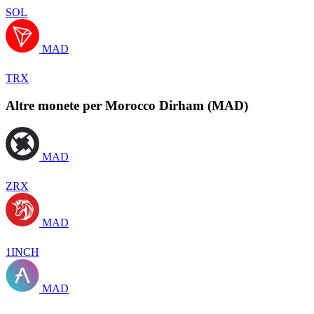
SOL
MAD
TRX
Altre monete per Morocco Dirham (MAD)
MAD
ZRX
MAD
1INCH
MAD