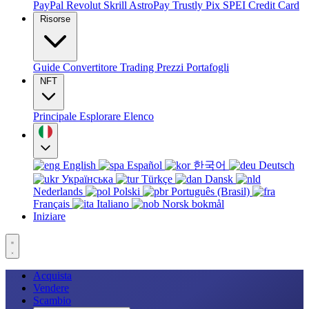
PayPal
Revolut
Skrill
AstroPay
Trustly
Pix
SPEI
Credit Card
Risorse
Guide
Convertitore
Trading
Prezzi
Portafogli
NFT
Principale
Esplorare
Elenco
English
Español
한국어
Deutsch
Українська
Türkçe
Dansk
Nederlands
Polski
Português (Brasil)
Français
Italiano
Norsk bokmål
Iniziare
Acquista
Vendere
Scambio