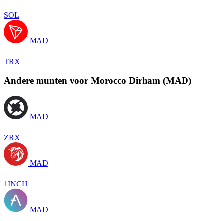
SOL
MAD
TRX
Andere munten voor Morocco Dirham (MAD)
MAD
ZRX
MAD
1INCH
MAD