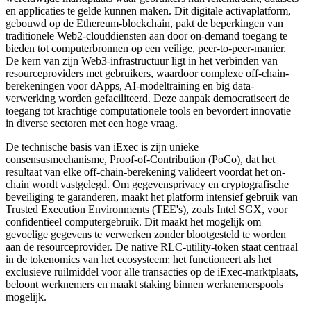
en applicaties te gelde kunnen maken. Dit digitale activaplatform,
gebouwd op de Ethereum-blockchain, pakt de beperkingen van
traditionele Web2-clouddiensten aan door on-demand toegang te
bieden tot computerbronnen op een veilige, peer-to-peer-manier.
De kern van zijn Web3-infrastructuur ligt in het verbinden van
resourceproviders met gebruikers, waardoor complexe off-chain-
berekeningen voor dApps, AI-modeltraining en big data-
verwerking worden gefaciliteerd. Deze aanpak democratiseert de
toegang tot krachtige computationele tools en bevordert innovatie
in diverse sectoren met een hoge vraag.
De technische basis van iExec is zijn unieke
consensusmechanisme, Proof-of-Contribution (PoCo), dat het
resultaat van elke off-chain-berekening valideert voordat het on-
chain wordt vastgelegd. Om gegevensprivacy en cryptografische
beveiliging te garanderen, maakt het platform intensief gebruik van
Trusted Execution Environments (TEE's), zoals Intel SGX, voor
confidentieel computergebruik. Dit maakt het mogelijk om
gevoelige gegevens te verwerken zonder blootgesteld te worden
aan de resourceprovider. De native RLC-utility-token staat centraal
in de tokenomics van het ecosysteem; het functioneert als het
exclusieve ruilmiddel voor alle transacties op de iExec-marktplaats,
beloont werknemers en maakt staking binnen werknemerspools
mogelijk.