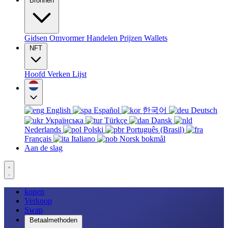
Bronnen
Gidsen
Omvormer
Handelen
Prijzen
Wallets
NFT
Hoofd
Verken
Lijst
English
Español
한국어
Deutsch
Українська
Türkçe
Dansk
Nederlands
Polski
Português (Brasil)
Français
Italiano
Norsk bokmål
Aan de slag
kopen
Verkoop
Swap
Betaalmethoden