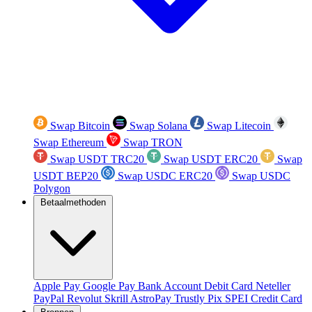
Swap Bitcoin
Swap Solana
Swap Litecoin
Swap Ethereum
Swap TRON
Swap USDT TRC20
Swap USDT ERC20
Swap
USDT BEP20
Swap USDC ERC20
Swap USDC
Polygon
Betaalmethoden
Apple Pay
Google Pay
Bank Account
Debit Card
Neteller
PayPal
Revolut
Skrill
AstroPay
Trustly
Pix
SPEI
Credit Card