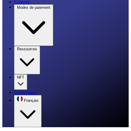
Échange
Modes de paiement
Ressources
NFT
Commencer
Français