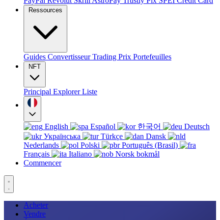
PayPal
Revolut
Skrill
AstroPay
Trustly
Pix
SPEI
Credit Card
Ressources
Guides
Convertisseur
Trading
Prix
Portefeuilles
NFT
Principal
Explorer
Liste
English
Español
한국어
Deutsch
Українська
Türkçe
Dansk
Nederlands
Polski
Português (Brasil)
Français
Italiano
Norsk bokmål
Commencer
Acheter
Vendre