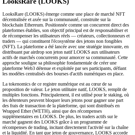
LooksRare (LOOKS)
LooksRare (LOOKS) émerge comme une place de marché NFT
décentralisée et axée sur la communauté, construite sur la
blockchain Ethereum. Positionnée comme un concurrent direct des
plateformes établies, son objectif principal est de responsabiliser et
de récompenser les utilisateurs réels — créateurs, collectionneurs et
traders — qui constituent l'écosystème des jetons non fongibles
(NFT). La plateforme a été lancée avec une stratégie innovante, en
distribuant par airdrop son jeton natif LOOKS aux utilisateurs
actifs de marchés concurrents pour amorcer sa communauté. Cette
approche souligne sa philosophie fondamentale de créer une
plateforme Web3 détenue et exploitée par ses participants, défiant
les modèles centralisés des bourses d'actifs numériques en place.
La tokenomics de ce registre numérique est au cœur de sa
proposition de valeur. Le jeton utilitaire natif, LOOKS, remplit de
multiples fonctions. Principalement, il est utilisé pour le staking, où
les détenteurs peuvent bloquer leurs jetons pour gagner une part
des frais de transaction de la plateforme, qui sont distribués en
Wrapped Ether (WETH), ainsi que des récompenses
supplémentaires en LOOKS. De plus, les traders actifs sur le
marché gagnent des LOOKS grâce à un programme de
récompenses de trading, incitant directement l'activité sur la chaîne
et la liquidité. En tant que jeton de gouvernance, LOOKS accorde