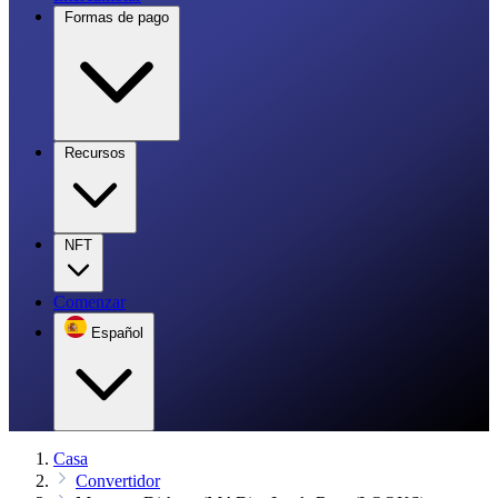
Formas de pago
Recursos
NFT
Comenzar
Español
Casa
Convertidor