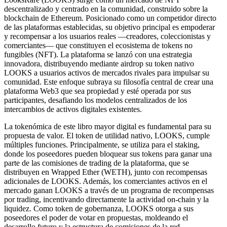
descentralizado y centrado en la comunidad, construido sobre la
blockchain de Ethereum. Posicionado como un competidor directo
de las plataformas establecidas, su objetivo principal es empoderar
y recompensar a los usuarios reales —creadores, coleccionistas y
comerciantes— que constituyen el ecosistema de tokens no
fungibles (NFT). La plataforma se lanzó con una estrategia
innovadora, distribuyendo mediante airdrop su token nativo
LOOKS a usuarios activos de mercados rivales para impulsar su
comunidad. Este enfoque subraya su filosofía central de crear una
plataforma Web3 que sea propiedad y esté operada por sus
participantes, desafiando los modelos centralizados de los
intercambios de activos digitales existentes.
La tokenómica de este libro mayor digital es fundamental para su
propuesta de valor. El token de utilidad nativo, LOOKS, cumple
múltiples funciones. Principalmente, se utiliza para el staking,
donde los poseedores pueden bloquear sus tokens para ganar una
parte de las comisiones de trading de la plataforma, que se
distribuyen en Wrapped Ether (WETH), junto con recompensas
adicionales de LOOKS. Además, los comerciantes activos en el
mercado ganan LOOKS a través de un programa de recompensas
por trading, incentivando directamente la actividad on-chain y la
liquidez. Como token de gobernanza, LOOKS otorga a sus
poseedores el poder de votar en propuestas, moldeando el
desarrollo futuro y la estructura de comisiones de la red