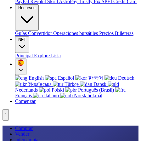
PayPal
Revolut
Skrill
AstroPay
Trustly
Pix
SPEI
Credit Card
Recursos
Guías
Convertidor
Operaciones bursátiles
Precios
Billeteras
NFT
Principal
Explore
Lista
English
Español
한국어
Deutsch
Українська
Türkçe
Dansk
Nederlands
Polski
Português (Brasil)
Français
Italiano
Norsk bokmål
Comenzar
Comprar
Vender
Intercambiar