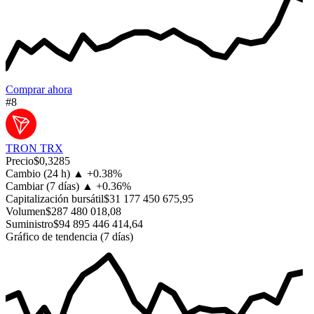
Comprar ahora
#8
TRON
TRX
Precio
$0,3285
Cambio (24 h)
▲
+
0.38%
Cambiar (7 días)
▲
+
0.36%
Capitalización bursátil
$31 177 450 675,95
Volumen
$287 480 018,08
Suministro
$94 895 446 414,64
Gráfico de tendencia (7 días)