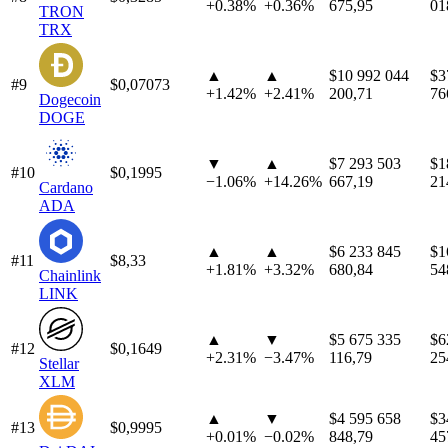
+
0.38%
+
0.36%
675,95
01
TRON
TRX
▲
▲
$10 992 044
$3
#9
$0,07073
+
1.42%
+
2.41%
200,71
76
Dogecoin
DOGE
▼
▲
$7 293 503
$1
#10
$0,1995
−
1.06%
+
14.26%
667,19
21
Cardano
ADA
▲
▲
$6 233 845
$1
#11
$8,33
+
1.81%
+
3.32%
680,84
54
Chainlink
LINK
▲
▼
$5 675 335
$6
#12
$0,1649
+
2.31%
−
3.47%
116,79
25
Stellar
XLM
▲
▼
$4 595 658
$3
#13
$0,9995
+
0.01%
−
0.02%
848,79
45