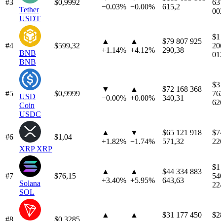
#3
$0,9992
63
−
0.03%
−
0.00%
615,2
Tether
00
USDT
$1
▲
▲
$79 807 925
#4
$599,32
20
+
1.14%
+
4.12%
290,38
BNB
01
BNB
$3
▼
▲
$72 168 368
#5
$0,9999
76
USD
−
0.00%
+
0.00%
340,31
62
Coin
USDC
▲
▼
$65 121 918
$7
#6
$1,04
+
1.82%
−
1.74%
571,32
22
XRP
XRP
$1
▲
▲
$44 334 883
#7
$76,15
54
+
3.40%
+
5.95%
643,63
Solana
22
SOL
▲
▲
$31 177 450
$2
#8
$0,3285