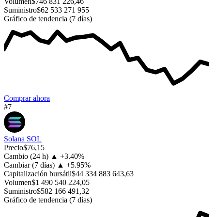
Volumen
$746 831 226,46
Suministro
$62 533 271 955
Gráfico de tendencia (7 días)
Comprar ahora
#7
Solana
SOL
Precio
$76,15
Cambio (24 h)
▲
+
3.40%
Cambiar (7 días)
▲
+
5.95%
Capitalización bursátil
$44 334 883 643,63
Volumen
$1 490 540 224,05
Suministro
$582 166 491,32
Gráfico de tendencia (7 días)