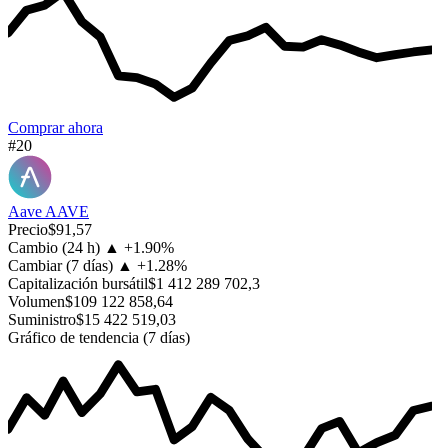
Comprar ahora
#20
Aave
AAVE
Precio
$91,57
Cambio (24 h)
▲
+
1.90%
Cambiar (7 días)
▲
+
1.28%
Capitalización bursátil
$1 412 289 702,3
Volumen
$109 122 858,64
Suministro
$15 422 519,03
Gráfico de tendencia (7 días)