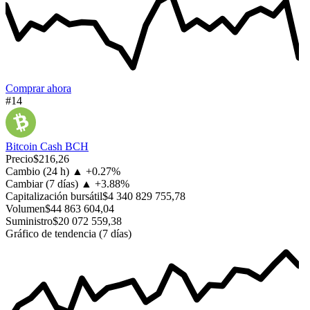
Comprar ahora
#14
Bitcoin Cash
BCH
Precio
$216,26
Cambio (24 h)
▲
+
0.27%
Cambiar (7 días)
▲
+
3.88%
Capitalización bursátil
$4 340 829 755,78
Volumen
$44 863 604,04
Suministro
$20 072 559,38
Gráfico de tendencia (7 días)