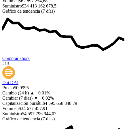
Volumen
$62 897 254,68
Suministro
$34 413 162 678,5
Gráfico de tendencia (7 días)
Comprar ahora
#13
Dai
DAI
Precio
$0,9995
Cambio (24 h)
▲
+
0.01%
Cambiar (7 días)
▼
−
0.02%
Capitalización bursátil
$4 595 658 848,79
Volumen
$34 677 457,91
Suministro
$4 597 796 944,07
Gráfico de tendencia (7 días)