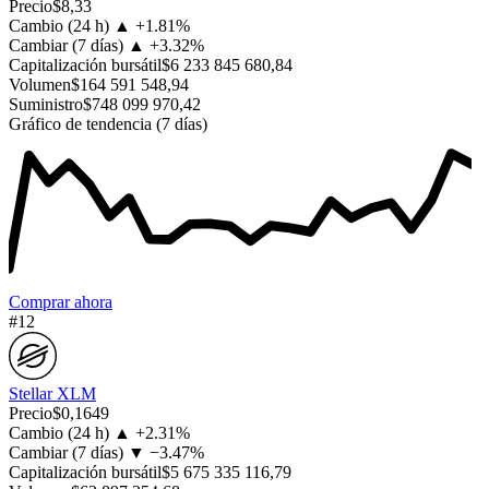
Precio
$8,33
Cambio (24 h)
▲
+
1.81%
Cambiar (7 días)
▲
+
3.32%
Capitalización bursátil
$6 233 845 680,84
Volumen
$164 591 548,94
Suministro
$748 099 970,42
Gráfico de tendencia (7 días)
Comprar ahora
#12
Stellar
XLM
Precio
$0,1649
Cambio (24 h)
▲
+
2.31%
Cambiar (7 días)
▼
−
3.47%
Capitalización bursátil
$5 675 335 116,79