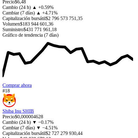
Precio
$6,48
Cambio (24 h)
▲
+
0.59%
Cambiar (7 días)
▲
+
4.71%
Capitalización bursátil
$2 796 573 751,35
Volumen
$183 944 601,36
Suministro
$431 771 961,18
Gráfico de tendencia (7 días)
Comprar ahora
#18
Shiba Inu
SHIB
Precio
$0,000004628
Cambio (24 h)
▼
−
0.17%
Cambiar (7 días)
▼
−
4.51%
Capitalización bursátil
$2 727 279 930,44