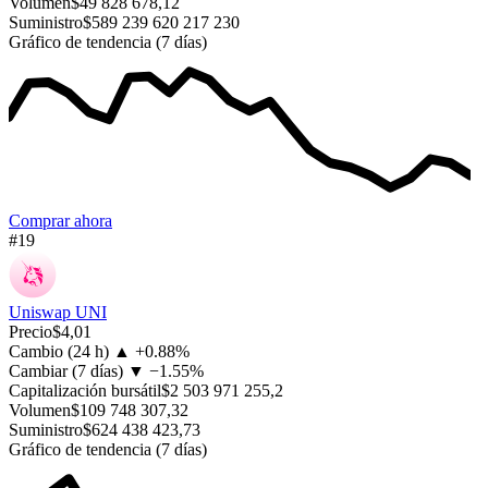
Volumen
$49 828 678,12
Suministro
$589 239 620 217 230
Gráfico de tendencia (7 días)
Comprar ahora
#19
Uniswap
UNI
Precio
$4,01
Cambio (24 h)
▲
+
0.88%
Cambiar (7 días)
▼
−
1.55%
Capitalización bursátil
$2 503 971 255,2
Volumen
$109 748 307,32
Suministro
$624 438 423,73
Gráfico de tendencia (7 días)