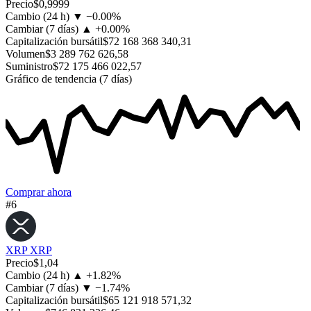
Precio
$0,9999
Cambio (24 h)
▼
−
0.00%
Cambiar (7 días)
▲
+
0.00%
Capitalización bursátil
$72 168 368 340,31
Volumen
$3 289 762 626,58
Suministro
$72 175 466 022,57
Gráfico de tendencia (7 días)
Comprar ahora
#6
XRP
XRP
Precio
$1,04
Cambio (24 h)
▲
+
1.82%
Cambiar (7 días)
▼
−
1.74%
Capitalización bursátil
$65 121 918 571,32