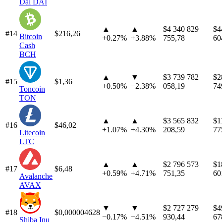
Dai
DAI
▲
▲
$4 340 829
$4
#14
$216,26
Bitcoin
+
0.27%
+
3.88%
755,78
60
Cash
BCH
▲
▼
$3 739 782
$2
#15
$1,36
+
0.50%
−
2.38%
058,19
74
Toncoin
TON
▲
▲
$3 565 832
$1
#16
$46,02
+
1.07%
+
4.30%
208,59
77
Litecoin
LTC
▲
▲
$2 796 573
$1
#17
$6,48
+
0.59%
+
4.71%
751,35
60
Avalanche
AVAX
▼
▼
$2 727 279
$4
#18
$0,000004628
−
0.17%
−
4.51%
930,44
67
Shiba Inu