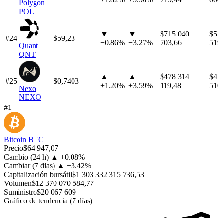
Polygon
POL
▼
▼
$715 040
$5
#24
$59,23
−
0.86%
−
3.27%
703,66
51
Quant
QNT
▲
▲
$478 314
$4
#25
$0,7403
+
1.20%
+
3.59%
119,48
51
Nexo
NEXO
#1
Bitcoin
BTC
Precio
$64 947,07
Cambio (24 h)
▲
+
0.08%
Cambiar (7 días)
▲
+
3.42%
Capitalización bursátil
$1 303 332 315 736,53
Volumen
$12 370 070 584,77
Suministro
$20 067 609
Gráfico de tendencia (7 días)