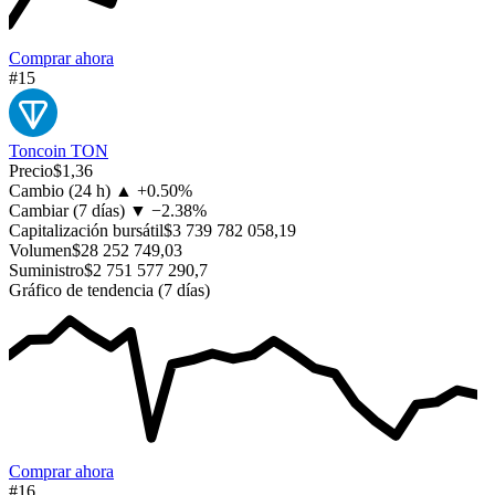
Comprar ahora
#15
Toncoin
TON
Precio
$1,36
Cambio (24 h)
▲
+
0.50%
Cambiar (7 días)
▼
−
2.38%
Capitalización bursátil
$3 739 782 058,19
Volumen
$28 252 749,03
Suministro
$2 751 577 290,7
Gráfico de tendencia (7 días)
Comprar ahora
#16