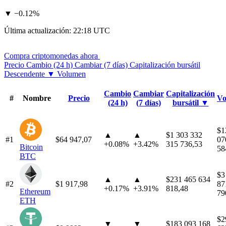
▼
−
0.12%
Última actualización: 22:18 UTC
Compra criptomonedas ahora
Precio
Cambio (24 h)
Cambiar (7 días)
Capitalización bursátil
Descendente
▼
Volumen
Cambio
Cambiar
Capitalización
#
Nombre
Precio
Vo
(24 h)
(7 días)
bursátil
▼
$1
▲
▲
$1 303 332
#1
$64 947,07
07
+
0.08%
+
3.42%
315 736,53
Bitcoin
58
BTC
$3
▲
▲
$231 465 634
#2
$1 917,98
87
+
0.17%
+
3.91%
818,48
Ethereum
79
ETH
$2
▼
▼
$183 093 168