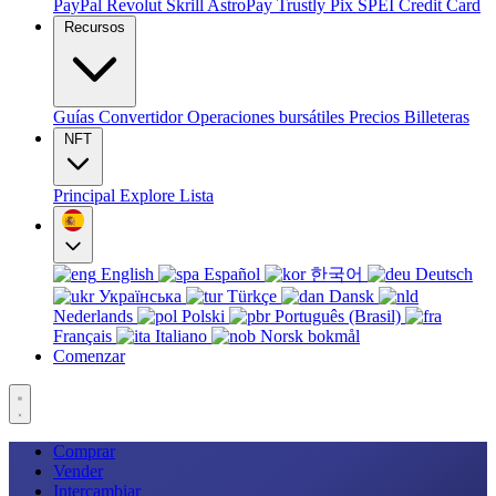
PayPal
Revolut
Skrill
AstroPay
Trustly
Pix
SPEI
Credit Card
Recursos
Guías
Convertidor
Operaciones bursátiles
Precios
Billeteras
NFT
Principal
Explore
Lista
English
Español
한국어
Deutsch
Українська
Türkçe
Dansk
Nederlands
Polski
Português (Brasil)
Français
Italiano
Norsk bokmål
Comenzar
Comprar
Vender
Intercambiar