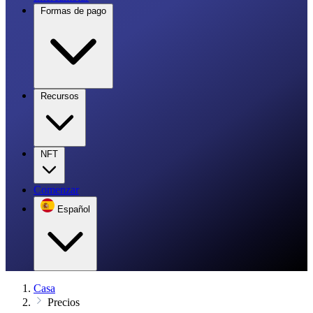
Formas de pago
Recursos
NFT
Comenzar
Español
Casa
Precios