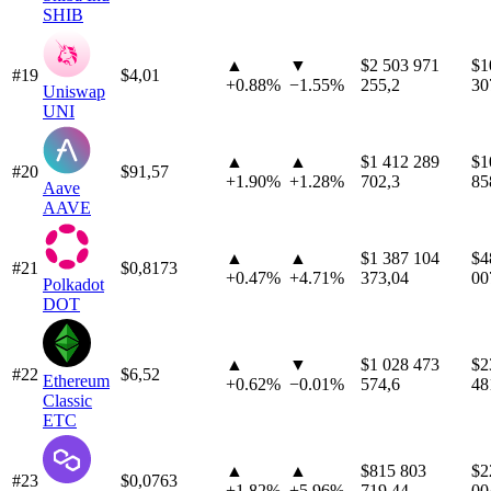
SHIB
▲
▼
$2 503 971
$1
#19
$4,01
+
0.88%
−
1.55%
255,2
30
Uniswap
UNI
▲
▲
$1 412 289
$1
#20
$91,57
+
1.90%
+
1.28%
702,3
85
Aave
AAVE
▲
▲
$1 387 104
$4
#21
$0,8173
+
0.47%
+
4.71%
373,04
00
Polkadot
DOT
▲
▼
$1 028 473
$2
#22
$6,52
Ethereum
+
0.62%
−
0.01%
574,6
48
Classic
ETC
▲
▲
$815 803
$2
#23
$0,0763
+
1.82%
+
5.96%
719,44
00