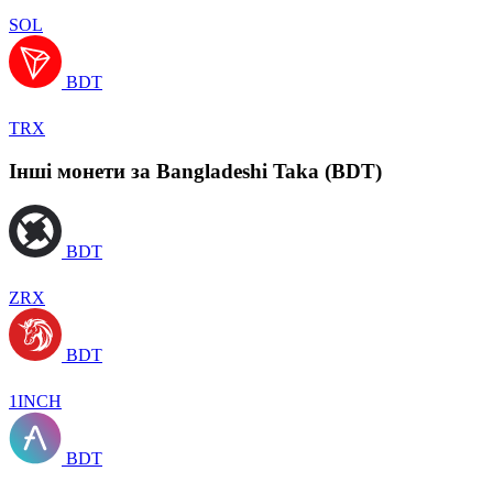
SOL
BDT
TRX
Інші монети за Bangladeshi Taka (BDT)
BDT
ZRX
BDT
1INCH
BDT