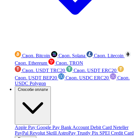
Своп. Bitcoin
Своп. Solana
Своп. Litecoin
Своп. Ethereum
Своп. TRON
Своп. USDT TRC20
Своп. USDT ERC20
Своп. USDT BEP20
Своп. USDC ERC20
Своп.
USDC Polygon
Способи оплати
Apple Pay
Google Pay
Bank Account
Debit Card
Neteller
PayPal
Revolut
Skrill
AstroPay
Trustly
Pix
SPEI
Credit Card