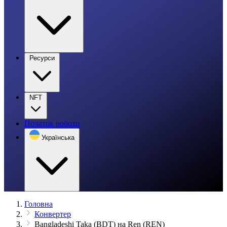
Ресурси
NFT
Початок роботи
Українська
Головна
Конвертер
Bangladeshi Taka (BDT) на Ren (REN)