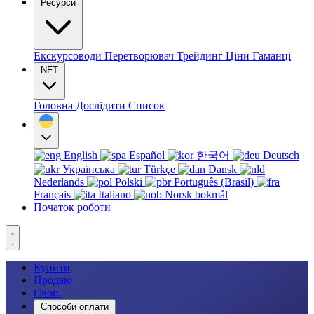
Ресурси
Екскурсоводи
Перетворювач
Трейдинг
Ціни
Гаманці
NFT
Головна
Дослідити
Список
English
Español
한국어
Deutsch
Українська
Türkçe
Dansk
Nederlands
Polski
Português (Brasil)
Français
Italiano
Norsk bokmål
Початок роботи
Купити
Продаю
Своп.
Способи оплати