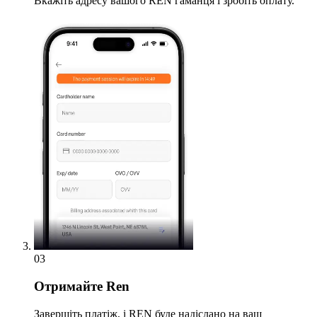
Вкажіть адресу вашого REN гаманця і зробіть оплату.
03
Отримайте
Ren
Завершіть платіж, і REN буде надіслано на ваш