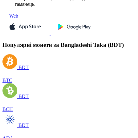
гаманець.
Web
Популярні монети за Bangladeshi Taka (BDT)
BDT
BTC
BDT
BCH
BDT