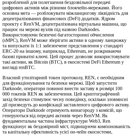
розроблений для полегшення бездозвільної передачі
цифрових активів між різними блокчейн-мережами. Його
основна мета — розблокувати міжланцюгову ліквідність для
децентралізованих фінансових (DeFi) додатків. Ядром
проекту є RenVM, децентралізована віртуальна машина, що
працює на мережі вузлів під назвою Darknodes.
Використовуючи безпечні багатосторонні обчислення
(sMPC), RenVM може зберігати активи в одному ланцюжку
та випускати їх 1:1 забезпечене представлення у стандарті
ERC-20 на іншому, наприклад, Ethereum, не розкриваючи
базові приватні ключі. Цей процес дозволяє використовувати
такі активи, як Bitcoin (BTC), в екосистемі DeFi Ethereum у
вигляді renBTC.
Власний утилітарний токен протоколу, REN, є необхідним
для функціонування та безпеки мережі. Щоб запустити
Darknode, оператори повинні внести заставу в розмірі 100
000 токенів REN як забезпечення. Цей криптографічний
захід безпеки стимулює чесну поведінку, оскільки зловмисні
дії призведуть до конфіскації заставленого цифрового активу.
Оператори Darknode отримують винагороду з комісій, що
генеруються від передачі активів через RenVM. Як
фундаментальна частина інфраструктури Web3, Ren
функціонує як бездовірний міст, підвищуючи компонованість
та капітальну ефективність усієї он-чейн екосистеми,