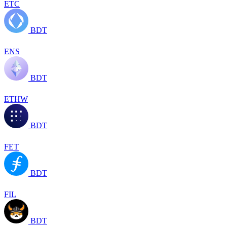
ETC
BDT
ENS
BDT
ETHW
BDT
FET
BDT
FIL
BDT