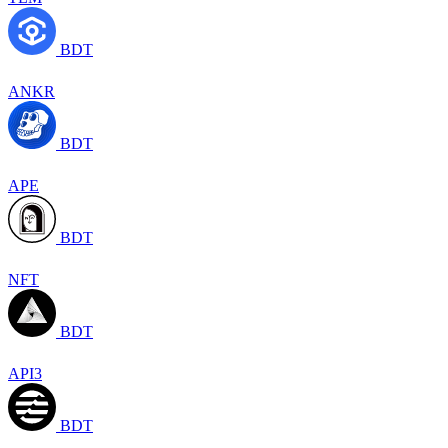
BDT
ANKR
BDT
APE
BDT
NFT
BDT
API3
BDT