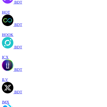
BDT
HOT
BDT
HOOK
BDT
ICX
BDT
ILV
BDT
IMX