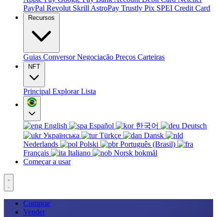
PayPal
Revolut
Skrill
AstroPay
Trustly
Pix
SPEI
Credit Card
Recursos
Guias
Conversor
Negociação
Preços
Carteiras
NFT
Principal
Explorar
Lista
English
Español
한국어
Deutsch
Українська
Türkçe
Dansk
Nederlands
Polski
Português (Brasil)
Français
Italiano
Norsk bokmål
Começar a usar
Comprar
Vender