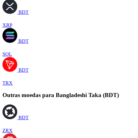
BDT
XRP
BDT
SOL
BDT
TRX
Outras moedas para Bangladeshi Taka (BDT)
BDT
ZRX