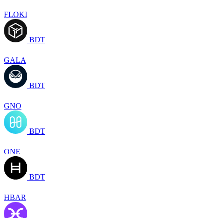
FLOKI
BDT
GALA
BDT
GNO
BDT
ONE
BDT
HBAR