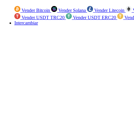
Vender Bitcoin
Vender Solana
Vender Litecoin
V
Vender USDT TRC20
Vender USDT ERC20
Vend
Intercambiar