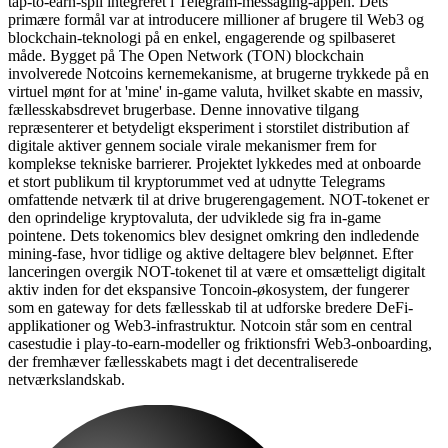
tap-to-earn-spil integreret i Telegram-messaging-appen. Dets
primære formål var at introducere millioner af brugere til Web3 og
blockchain-teknologi på en enkel, engagerende og spilbaseret
måde. Bygget på The Open Network (TON) blockchain
involverede Notcoins kernemekanisme, at brugerne trykkede på en
virtuel mønt for at 'mine' in-game valuta, hvilket skabte en massiv,
fællesskabsdrevet brugerbase. Denne innovative tilgang
repræsenterer et betydeligt eksperiment i storstilet distribution af
digitale aktiver gennem sociale virale mekanismer frem for
komplekse tekniske barrierer. Projektet lykkedes med at onboarde
et stort publikum til kryptorummet ved at udnytte Telegrams
omfattende netværk til at drive brugerengagement. NOT-tokenet er
den oprindelige kryptovaluta, der udviklede sig fra in-game
pointene. Dets tokenomics blev designet omkring den indledende
mining-fase, hvor tidlige og aktive deltagere blev belønnet. Efter
lanceringen overgik NOT-tokenet til at være et omsætteligt digitalt
aktiv inden for det ekspansive Toncoin-økosystem, der fungerer
som en gateway for dets fællesskab til at udforske bredere DeFi-
applikationer og Web3-infrastruktur. Notcoin står som en central
casestudie i play-to-earn-modeller og friktionsfri Web3-onboarding,
der fremhæver fællesskabets magt i det decentraliserede
netværkslandskab.