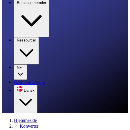
Betalingsmetoder
Ressourcer
NFT
Kom godt i gang
Dansk
Hjemmeside
Konverter