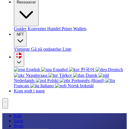
Ressourcer
Guider
Konverter
Handel
Priser
Wallets
NFT
Vigtigste
Gå på opdagelse
Liste
English
Español
한국어
Deutsch
Українська
Türkçe
Dansk
Nederlands
Polski
Português (Brasil)
Français
Italiano
Norsk bokmål
Kom godt i gang
Køb
Sælg
Bytte