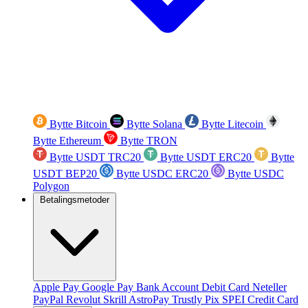
Bytte Bitcoin
Bytte Solana
Bytte Litecoin
Bytte Ethereum
Bytte TRON
Bytte USDT TRC20
Bytte USDT ERC20
Bytte
USDT BEP20
Bytte USDC ERC20
Bytte USDC
Polygon
Betalingsmetoder
Apple Pay
Google Pay
Bank Account
Debit Card
Neteller
PayPal
Revolut
Skrill
AstroPay
Trustly
Pix
SPEI
Credit Card