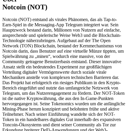
Notcoin (NOT)
Notcoin (NOT) entstand als virales Phänomen, das als Tap-to-
Earn-Spiel in die Messaging-App Telegram integriert war. Sein
Hauptzweck bestand darin, Millionen von Nutzern auf einfache,
ansprechende und spielerische Weise Web3 und die Blockchain-
Technologie näherzubringen. Aufgebaut auf der The Open
Network (TON) Blockchain, bestand der Kernmechanismus von
Notcoin darin, dass Benutzer auf eine virtuelle Münze tippten, um
Spielwährung zu „minen“, wodurch eine massive, von der
Community getragene Benutzerbasis entstand. Dieser innovative
Ansatz stellt ein bedeutendes Experiment zur großflächigen
Verteilung digitaler Vermögenswerte durch soziale virale
Mechaniken anstelle von komplexen technischen Barrieren dar.
Das Projekt hat erfolgreich ein riesiges Publikum in den Krypto-
Bereich eingeführt und nutzte das umfangreiche Netzwerk von
Telegram, um das Nutzerengagement zu fördern. Der NOT-Token
ist die native Kryptowährung, die aus den In-Game-Punkten
hervorgegangen ist. Seine Tokenomics wurden um die anfängliche
Mining-Phase herum konzipiert und belohnten frühe und aktive
Teilnehmer. Nach seiner Einführung wandelte sich der NOT-
Token in ein handelbares digitales Gut innerhalb des expansiven
Toncoin-Ökosystems und dient seiner Community als Tor zur
Erkundung breiterer DeFi-Anwendungen und der Web3-