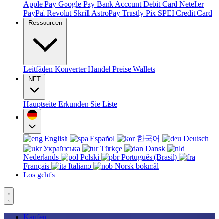
Apple Pay
Google Pay
Bank Account
Debit Card
Neteller
PayPal
Revolut
Skrill
AstroPay
Trustly
Pix
SPEI
Credit Card
Ressourcen
Leitfäden
Konverter
Handel
Preise
Wallets
NFT
Hauptseite
Erkunden Sie
Liste
English
Español
한국어
Deutsch
Українська
Türkçe
Dansk
Nederlands
Polski
Português (Brasil)
Français
Italiano
Norsk bokmål
Los geht's
Kaufen