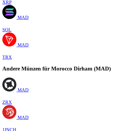
XRP
MAD
SOL
MAD
TRX
Andere Münzen für Morocco Dirham (MAD)
MAD
ZRX
MAD
1INCH