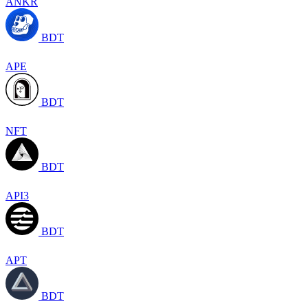
ANKR
BDT
APE
BDT
NFT
BDT
API3
BDT
APT
BDT