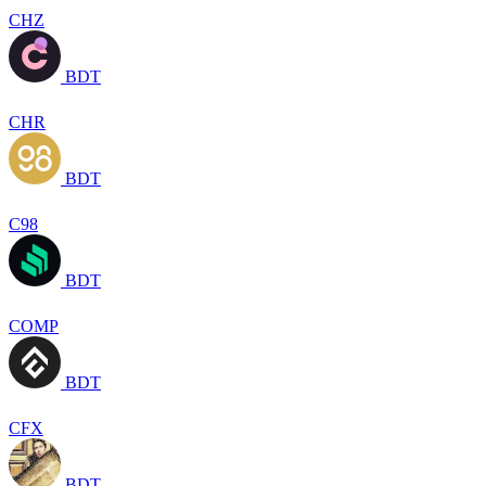
CHZ
BDT
CHR
BDT
C98
BDT
COMP
BDT
CFX
BDT