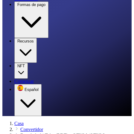
Formas de pago
Recursos
NFT
Comenzar
Español
Casa
Convertidor