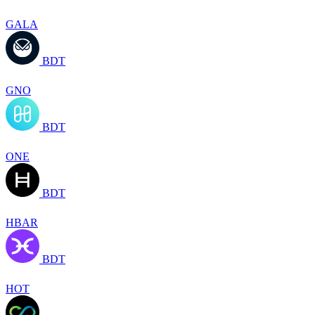
GALA
BDT
GNO
BDT
ONE
BDT
HBAR
BDT
HOT