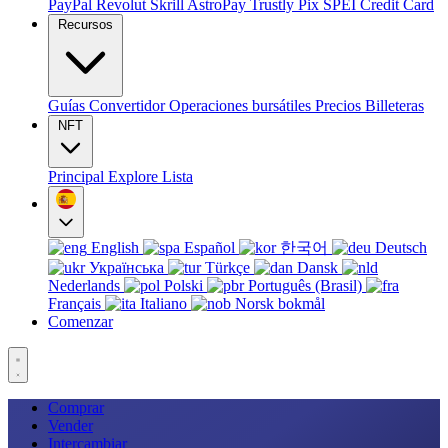
PayPal
Revolut
Skrill
AstroPay
Trustly
Pix
SPEI
Credit Card
Recursos
Guías
Convertidor
Operaciones bursátiles
Precios
Billeteras
NFT
Principal
Explore
Lista
English
Español
한국어
Deutsch
Українська
Türkçe
Dansk
Nederlands
Polski
Português (Brasil)
Français
Italiano
Norsk bokmål
Comenzar
Comprar
Vender
Intercambiar