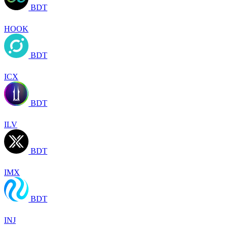
BDT
HOOK
BDT
ICX
BDT
ILV
BDT
IMX
BDT
INJ