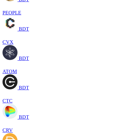
PEOPLE
BDT
CVX
BDT
ATOM
BDT
CTC
BDT
CRV