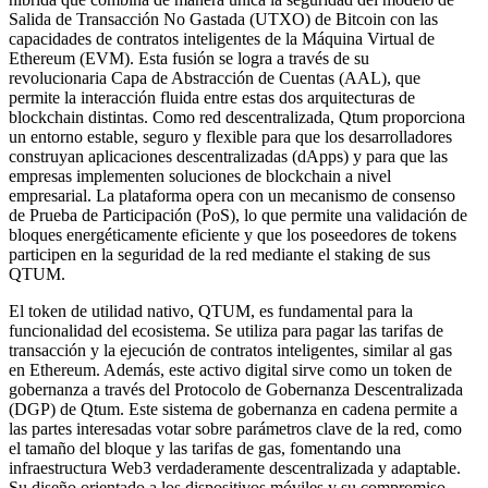
Salida de Transacción No Gastada (UTXO) de Bitcoin con las
capacidades de contratos inteligentes de la Máquina Virtual de
Ethereum (EVM). Esta fusión se logra a través de su
revolucionaria Capa de Abstracción de Cuentas (AAL), que
permite la interacción fluida entre estas dos arquitecturas de
blockchain distintas. Como red descentralizada, Qtum proporciona
un entorno estable, seguro y flexible para que los desarrolladores
construyan aplicaciones descentralizadas (dApps) y para que las
empresas implementen soluciones de blockchain a nivel
empresarial. La plataforma opera con un mecanismo de consenso
de Prueba de Participación (PoS), lo que permite una validación de
bloques energéticamente eficiente y que los poseedores de tokens
participen en la seguridad de la red mediante el staking de sus
QTUM.
El token de utilidad nativo, QTUM, es fundamental para la
funcionalidad del ecosistema. Se utiliza para pagar las tarifas de
transacción y la ejecución de contratos inteligentes, similar al gas
en Ethereum. Además, este activo digital sirve como un token de
gobernanza a través del Protocolo de Gobernanza Descentralizada
(DGP) de Qtum. Este sistema de gobernanza en cadena permite a
las partes interesadas votar sobre parámetros clave de la red, como
el tamaño del bloque y las tarifas de gas, fomentando una
infraestructura Web3 verdaderamente descentralizada y adaptable.
Su diseño orientado a los dispositivos móviles y su compromiso