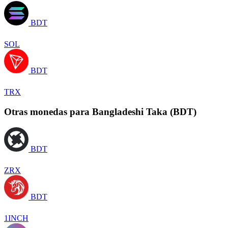
BDT
SOL
BDT
TRX
Otras monedas para Bangladeshi Taka (BDT)
BDT
ZRX
BDT
1INCH