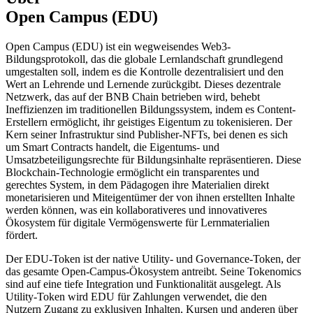
Open Campus (EDU)
Open Campus (EDU) ist ein wegweisendes Web3-
Bildungsprotokoll, das die globale Lernlandschaft grundlegend
umgestalten soll, indem es die Kontrolle dezentralisiert und den
Wert an Lehrende und Lernende zurückgibt. Dieses dezentrale
Netzwerk, das auf der BNB Chain betrieben wird, behebt
Ineffizienzen im traditionellen Bildungssystem, indem es Content-
Erstellern ermöglicht, ihr geistiges Eigentum zu tokenisieren. Der
Kern seiner Infrastruktur sind Publisher-NFTs, bei denen es sich
um Smart Contracts handelt, die Eigentums- und
Umsatzbeteiligungsrechte für Bildungsinhalte repräsentieren. Diese
Blockchain-Technologie ermöglicht ein transparentes und
gerechtes System, in dem Pädagogen ihre Materialien direkt
monetarisieren und Miteigentümer der von ihnen erstellten Inhalte
werden können, was ein kollaborativeres und innovativeres
Ökosystem für digitale Vermögenswerte für Lernmaterialien
fördert.
Der EDU-Token ist der native Utility- und Governance-Token, der
das gesamte Open-Campus-Ökosystem antreibt. Seine Tokenomics
sind auf eine tiefe Integration und Funktionalität ausgelegt. Als
Utility-Token wird EDU für Zahlungen verwendet, die den
Nutzern Zugang zu exklusiven Inhalten, Kursen und anderen über