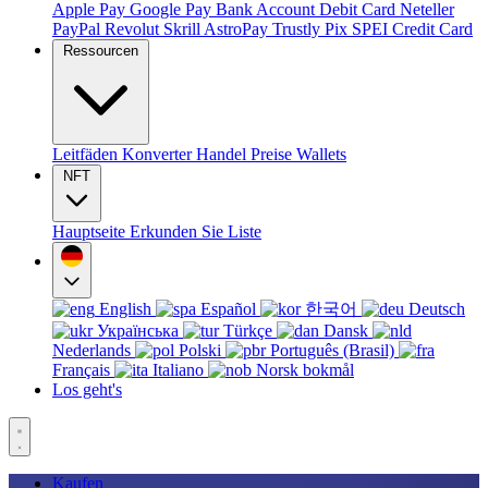
Apple Pay
Google Pay
Bank Account
Debit Card
Neteller
PayPal
Revolut
Skrill
AstroPay
Trustly
Pix
SPEI
Credit Card
Ressourcen
Leitfäden
Konverter
Handel
Preise
Wallets
NFT
Hauptseite
Erkunden Sie
Liste
English
Español
한국어
Deutsch
Українська
Türkçe
Dansk
Nederlands
Polski
Português (Brasil)
Français
Italiano
Norsk bokmål
Los geht's
Kaufen