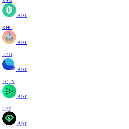
KSM
BDT
KNC
BDT
LDO
BDT
LQTY
BDT
LPT
BDT