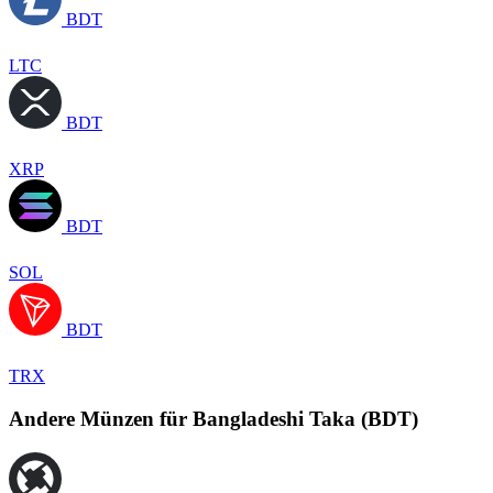
BDT
LTC
BDT
XRP
BDT
SOL
BDT
TRX
Andere Münzen für Bangladeshi Taka (BDT)