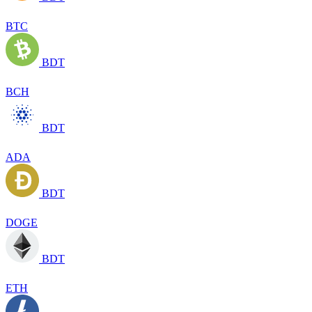
BTC
BDT
BCH
BDT
ADA
BDT
DOGE
BDT
ETH