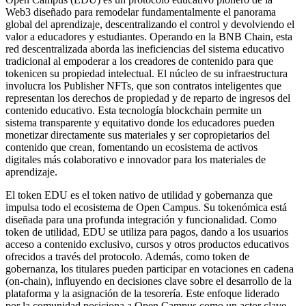
Web3 diseñado para remodelar fundamentalmente el panorama
global del aprendizaje, descentralizando el control y devolviendo el
valor a educadores y estudiantes. Operando en la BNB Chain, esta
red descentralizada aborda las ineficiencias del sistema educativo
tradicional al empoderar a los creadores de contenido para que
tokenicen su propiedad intelectual. El núcleo de su infraestructura
involucra los Publisher NFTs, que son contratos inteligentes que
representan los derechos de propiedad y de reparto de ingresos del
contenido educativo. Esta tecnología blockchain permite un
sistema transparente y equitativo donde los educadores pueden
monetizar directamente sus materiales y ser copropietarios del
contenido que crean, fomentando un ecosistema de activos
digitales más colaborativo e innovador para los materiales de
aprendizaje.
El token EDU es el token nativo de utilidad y gobernanza que
impulsa todo el ecosistema de Open Campus. Su tokenómica está
diseñada para una profunda integración y funcionalidad. Como
token de utilidad, EDU se utiliza para pagos, dando a los usuarios
acceso a contenido exclusivo, cursos y otros productos educativos
ofrecidos a través del protocolo. Además, como token de
gobernanza, los titulares pueden participar en votaciones en cadena
(on-chain), influyendo en decisiones clave sobre el desarrollo de la
plataforma y la asignación de la tesorería. Este enfoque liderado
por la comunidad posiciona a Open Campus como un actor clave