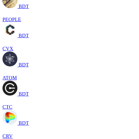
BDT
PEOPLE
BDT
CVX
BDT
ATOM
BDT
CTC
BDT
CRV