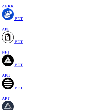
ANKR
BDT
APE
BDT
NFT
BDT
API3
BDT
APT