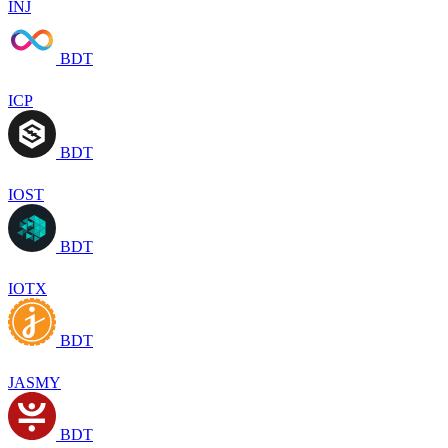
INJ
BDT
ICP
BDT
IOST
BDT
IOTX
BDT
JASMY
BDT