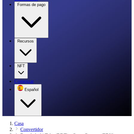
Formas de pago
Recursos
NFT
Comenzar
Español
Casa
Convertidor