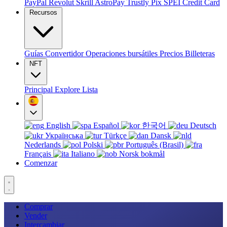
PayPal
Revolut
Skrill
AstroPay
Trustly
Pix
SPEI
Credit Card
Recursos
Guías
Convertidor
Operaciones bursátiles
Precios
Billeteras
NFT
Principal
Explore
Lista
English
Español
한국어
Deutsch
Українська
Türkçe
Dansk
Nederlands
Polski
Português (Brasil)
Français
Italiano
Norsk bokmål
Comenzar
Comprar
Vender
Intercambiar