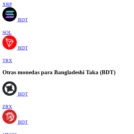
XRP
BDT
SOL
BDT
TRX
Otras monedas para Bangladeshi Taka (BDT)
BDT
ZRX
BDT