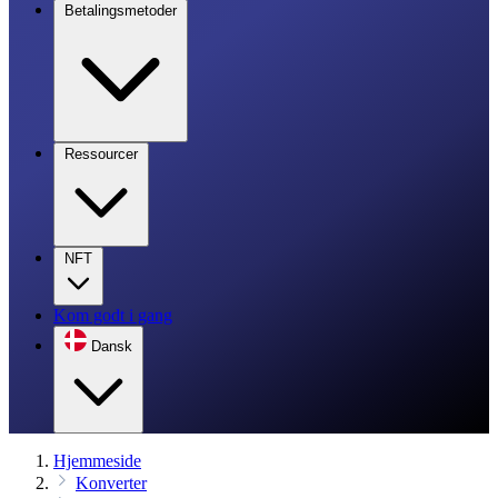
Betalingsmetoder
Ressourcer
NFT
Kom godt i gang
Dansk
Hjemmeside
Konverter