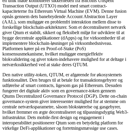
en unik måde kombinerer sikkerheden fra Bitcoins Unspent
Transaction Output (UTXO) model med smart contract-
kapaciteterne fra Ethereum Virtual Machine (EVM). Denne fusion
opnås gennem dets banebrydende Account Abstraction Layer
(AAL), som muliggør en problemfri interaktion mellem disse to
forskellige blockchain-arkitekturer. Som et decentraliseret netværk
giver Qtum et stabilt, sikkert og fleksibelt miljø for udviklere til at
bygge decentrale applikationer (dApps) og for virksomheder til at
implementere blockchain-løsninger på virksomhedsniveau.
Platformen kører på en Proof-of-Stake (PoS)
konsensusmekanisme, hvilket muliggør energieffektiv
blokvalidering og giver token-indehavere mulighed for at deltage i
netværkssikkerhed ved at stake deres QTUM.
Den native utility-token, QTUM, er afgørende for økosystemets
funktionalitet. Den bruges til at betale for transaktionsgebyrer og
udførelse af smart contracts, ligesom gas på Ethereum. Desuden
fungerer det digitale aktiv som en governance-token gennem
Qtums Decentralized Governance Protocol (DGP). Dette on-chain
governance-system giver interessenter mulighed for at stemme om
centrale netværksparametre, såsom blokstørrelse og gasgebyrer,
hvilket fremmer en ægte decentraliseret og tilpasningsdygtig Web3-
infrastruktur. Dets mobile-first design og engagement i
interoperabilitet positionerer Qtum som en betydelig platform for
virkelige DeFi-applikationer og forretningsmæssige use cases.