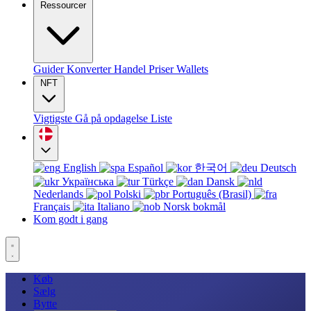
Ressourcer
Guider
Konverter
Handel
Priser
Wallets
NFT
Vigtigste
Gå på opdagelse
Liste
English
Español
한국어
Deutsch
Українська
Türkçe
Dansk
Nederlands
Polski
Português (Brasil)
Français
Italiano
Norsk bokmål
Kom godt i gang
Køb
Sælg
Bytte