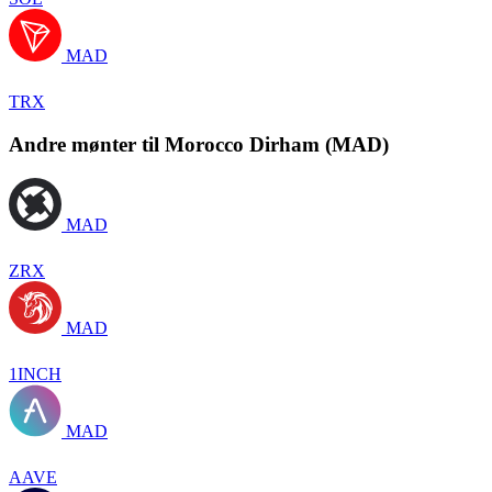
MAD
TRX
Andre mønter til Morocco Dirham (MAD)
MAD
ZRX
MAD
1INCH
MAD
AAVE