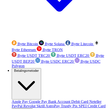
Bytte Bitcoin
Bytte Solana
Bytte Litecoin
Bytte Ethereum
Bytte TRON
Bytte USDT TRC20
Bytte USDT ERC20
Bytte
USDT BEP20
Bytte USDC ERC20
Bytte USDC
Polygon
Betalingsmetoder
Apple Pay
Google Pay
Bank Account
Debit Card
Neteller
PayPal
Revolut
Skrill
AstroPay
Trustly
Pix
SPEI
Credit Card