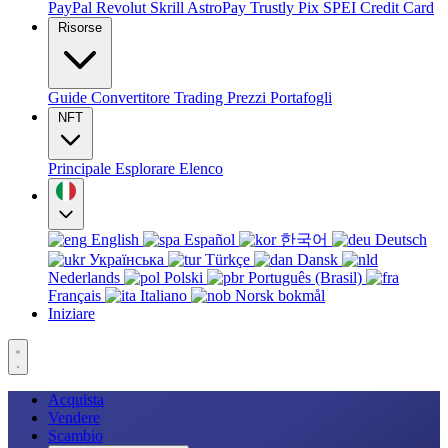
PayPal
Revolut
Skrill
AstroPay
Trustly
Pix
SPEI
Credit Card
Risorse
Guide
Convertitore
Trading
Prezzi
Portafogli
NFT
Principale
Esplorare
Elenco
English
Español
한국어
Deutsch
Українська
Türkçe
Dansk
Nederlands
Polski
Português (Brasil)
Français
Italiano
Norsk bokmål
Iniziare
Acquista
Vendere
Scambio