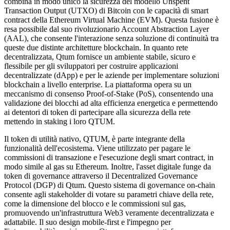
combina in modo unico la sicurezza del modello Unspent
Transaction Output (UTXO) di Bitcoin con le capacità di smart
contract della Ethereum Virtual Machine (EVM). Questa fusione è
resa possibile dal suo rivoluzionario Account Abstraction Layer
(AAL), che consente l'interazione senza soluzione di continuità tra
queste due distinte architetture blockchain. In quanto rete
decentralizzata, Qtum fornisce un ambiente stabile, sicuro e
flessibile per gli sviluppatori per costruire applicazioni
decentralizzate (dApp) e per le aziende per implementare soluzioni
blockchain a livello enterprise. La piattaforma opera su un
meccanismo di consenso Proof-of-Stake (PoS), consentendo una
validazione dei blocchi ad alta efficienza energetica e permettendo
ai detentori di token di partecipare alla sicurezza della rete
mettendo in staking i loro QTUM.
Il token di utilità nativo, QTUM, è parte integrante della
funzionalità dell'ecosistema. Viene utilizzato per pagare le
commissioni di transazione e l'esecuzione degli smart contract, in
modo simile al gas su Ethereum. Inoltre, l'asset digitale funge da
token di governance attraverso il Decentralized Governance
Protocol (DGP) di Qtum. Questo sistema di governance on-chain
consente agli stakeholder di votare su parametri chiave della rete,
come la dimensione del blocco e le commissioni sul gas,
promuovendo un'infrastruttura Web3 veramente decentralizzata e
adattabile. Il suo design mobile-first e l'impegno per