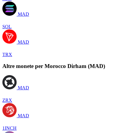
MAD
SOL
MAD
TRX
Altre monete per Morocco Dirham (MAD)
MAD
ZRX
MAD
1INCH