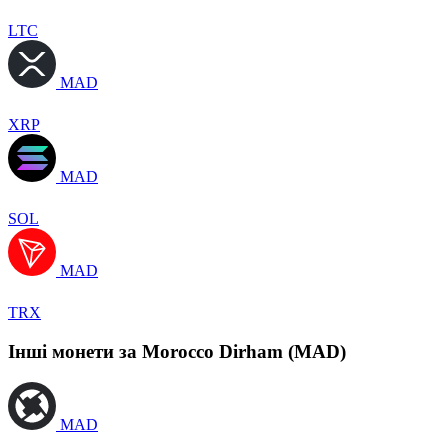
LTC
MAD
XRP
MAD
SOL
MAD
TRX
Інші монети за Morocco Dirham (MAD)
MAD