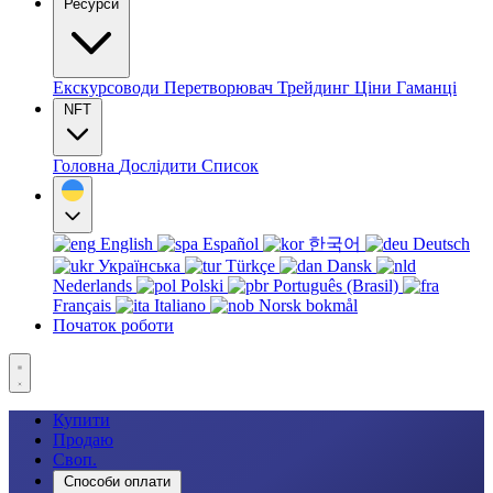
Ресурси
Екскурсоводи
Перетворювач
Трейдинг
Ціни
Гаманці
NFT
Головна
Дослідити
Список
English
Español
한국어
Deutsch
Українська
Türkçe
Dansk
Nederlands
Polski
Português (Brasil)
Français
Italiano
Norsk bokmål
Початок роботи
Купити
Продаю
Своп.
Способи оплати