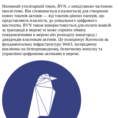
Нативний утилітарний токен, RVN, є невід'ємною частиною
екосистеми. Він споживається (спалюється) для створення
нових токенів активів — від токенів-цінних паперів, що
представляють власність, до унікального цифрового
мистецтва. RVN також використовується для оплати комісій
за транзакції в мережі та може сприяти обміну
повідомленнями в мережі або розподілу винагород і
дивідендів власникам активів. Це позиціонує Ravencoin як
фундаментальну інфраструктуру Web3, зосереджену
виключно на безперешкодному, безпечному випуску та
управлінні цифровими активами в мережі.