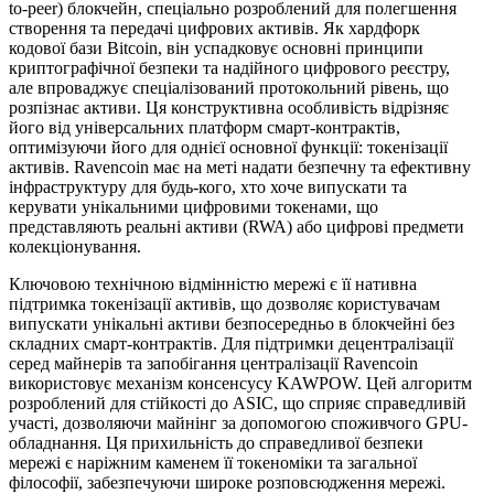
to-peer) блокчейн, спеціально розроблений для полегшення
створення та передачі цифрових активів. Як хардфорк
кодової бази Bitcoin, він успадковує основні принципи
криптографічної безпеки та надійного цифрового реєстру,
але впроваджує спеціалізований протокольний рівень, що
розпізнає активи. Ця конструктивна особливість відрізняє
його від універсальних платформ смарт-контрактів,
оптимізуючи його для однієї основної функції: токенізації
активів. Ravencoin має на меті надати безпечну та ефективну
інфраструктуру для будь-кого, хто хоче випускати та
керувати унікальними цифровими токенами, що
представляють реальні активи (RWA) або цифрові предмети
колекціонування.
Ключовою технічною відмінністю мережі є її нативна
підтримка токенізації активів, що дозволяє користувачам
випускати унікальні активи безпосередньо в блокчейні без
складних смарт-контрактів. Для підтримки децентралізації
серед майнерів та запобігання централізації Ravencoin
використовує механізм консенсусу KAWPOW. Цей алгоритм
розроблений для стійкості до ASIC, що сприяє справедливій
участі, дозволяючи майнінг за допомогою споживчого GPU-
обладнання. Ця прихильність до справедливої безпеки
мережі є наріжним каменем її токеноміки та загальної
філософії, забезпечуючи широке розповсюдження мережі.