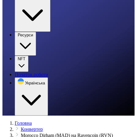
Ресурси
NFT
Початок роботи
Українська
Головна
Конвертер
Morocco Dirham (MAD) на Ravencoin (RVN)