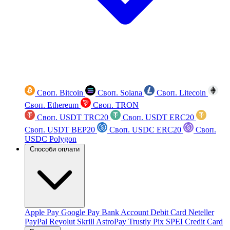
Своп. Bitcoin
Своп. Solana
Своп. Litecoin
Своп. Ethereum
Своп. TRON
Своп. USDT TRC20
Своп. USDT ERC20
Своп. USDT BEP20
Своп. USDC ERC20
Своп.
USDC Polygon
Способи оплати
Apple Pay
Google Pay
Bank Account
Debit Card
Neteller
PayPal
Revolut
Skrill
AstroPay
Trustly
Pix
SPEI
Credit Card