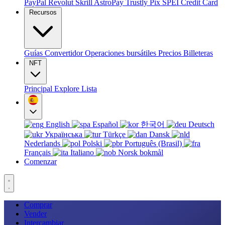
PayPal
Revolut
Skrill
AstroPay
Trustly
Pix
SPEI
Credit Card
Recursos
Guías
Convertidor
Operaciones bursátiles
Precios
Billeteras
NFT
Principal
Explore
Lista
English
Español
한국어
Deutsch
Українська
Türkçe
Dansk
Nederlands
Polski
Português (Brasil)
Français
Italiano
Norsk bokmål
Comenzar
Comprar
Vender
Intercambiar