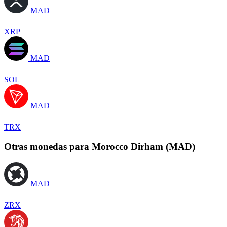
MAD
XRP
MAD
SOL
MAD
TRX
Otras monedas para Morocco Dirham (MAD)
MAD
ZRX