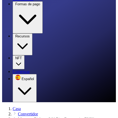
Formas de pago
Recursos
NFT
Comenzar
Español
Casa
Convertidor