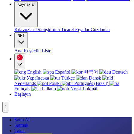
Kaynaklar
Kılavuzlar
Dönüştürücü
Ticaret
Fiyatlar
Cüzdanlar
NFT
Ana
Keşfedin
Liste
English
Español
한국어
Deutsch
Українська
Türkçe
Dansk
Nederlands
Polski
Português (Brasil)
Français
Italiano
Norsk bokmål
Başlayın
Satın Al
Satmak
Takas