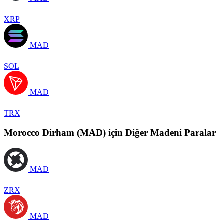
XRP
MAD
SOL
MAD
TRX
Morocco Dirham (MAD) için Diğer Madeni Paralar
MAD
ZRX
MAD