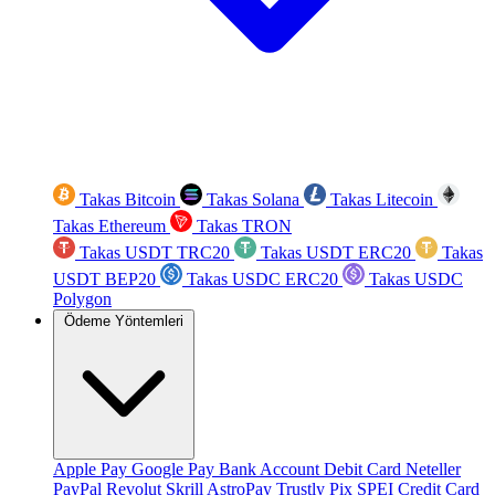
Takas Bitcoin
Takas Solana
Takas Litecoin
Takas Ethereum
Takas TRON
Takas USDT TRC20
Takas USDT ERC20
Takas
USDT BEP20
Takas USDC ERC20
Takas USDC
Polygon
Ödeme Yöntemleri
Apple Pay
Google Pay
Bank Account
Debit Card
Neteller
PayPal
Revolut
Skrill
AstroPay
Trustly
Pix
SPEI
Credit Card