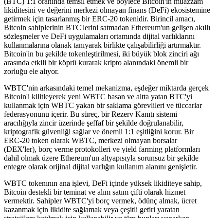
(BTC) 1:1 oranında temsil etmek ve böylece Bitcoin'in muazzam
likiditesini ve değerini merkezi olmayan finans (DeFi) ekosistemine
getirmek için tasarlanmış bir ERC-20 tokenidir. Birincil amacı,
Bitcoin sahiplerinin BTC'lerini satmadan Ethereum'un gelişen akıllı
sözleşmeler ve DeFi uygulamaları ortamında dijital varlıklarını
kullanmalarına olanak tanıyarak birlikte çalışabilirliği artırmaktır.
Bitcoin'in bu şekilde tokenleştirilmesi, iki büyük blok zinciri ağı
arasında etkili bir köprü kurarak kripto alanındaki önemli bir
zorluğu ele alıyor.
WBTC'nin arkasındaki temel mekanizma, eşdeğer miktarda gerçek
Bitcoin'i kilitleyerek yeni WBTC basan ve altta yatan BTC'yi
kullanmak için WBTC yakan bir saklama görevlileri ve tüccarlar
federasyonunu içerir. Bu süreç, bir Rezerv Kanıtı sistemi
aracılığıyla zincir üzerinde şeffaf bir şekilde doğrulanabilir,
kriptografik güvenliği sağlar ve önemli 1:1 eşitliğini korur. Bir
ERC-20 token olarak WBTC, merkezi olmayan borsalar
(DEX'ler), borç verme protokolleri ve yield farming platformları
dahil olmak üzere Ethereum'un altyapısıyla sorunsuz bir şekilde
entegre olarak orijinal dijital varlığın kullanım alanını genişletir.
WBTC tokenının ana işlevi, DeFi içinde yüksek likiditeye sahip,
Bitcoin destekli bir teminat ve alım satım çifti olarak hizmet
vermektir. Sahipler WBTC'yi borç vermek, ödünç almak, ücret
kazanmak için likidite sağlamak veya çeşitli getiri yaratan