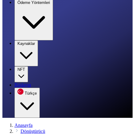
Ödeme Yöntemleri
Kaynaklar
NFT
Başlayın
Türkçe
Anasayfa
Dönüştürücü