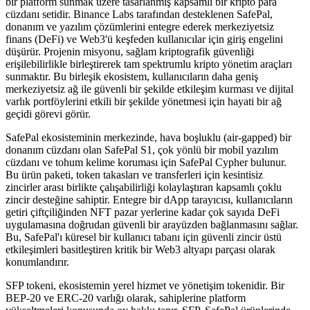
bir platform sunmak üzere tasarlanmış kapsamlı bir kripto para
cüzdanı setidir. Binance Labs tarafından desteklenen SafePal,
donanım ve yazılım çözümlerini entegre ederek merkeziyetsiz
finans (DeFi) ve Web3'ü keşfeden kullanıcılar için giriş engelini
düşürür. Projenin misyonu, sağlam kriptografik güvenliği
erişilebilirlikle birleştirerek tam spektrumlu kripto yönetim araçları
sunmaktır. Bu birleşik ekosistem, kullanıcıların daha geniş
merkeziyetsiz ağ ile güvenli bir şekilde etkileşim kurması ve dijital
varlık portföylerini etkili bir şekilde yönetmesi için hayati bir ağ
geçidi görevi görür.
SafePal ekosisteminin merkezinde, hava boşluklu (air-gapped) bir
donanım cüzdanı olan SafePal S1, çok yönlü bir mobil yazılım
cüzdanı ve tohum kelime koruması için SafePal Cypher bulunur.
Bu ürün paketi, token takasları ve transferleri için kesintisiz
zincirler arası birlikte çalışabilirliği kolaylaştıran kapsamlı çoklu
zincir desteğine sahiptir. Entegre bir dApp tarayıcısı, kullanıcıların
getiri çiftçiliğinden NFT pazar yerlerine kadar çok sayıda DeFi
uygulamasına doğrudan güvenli bir arayüzden bağlanmasını sağlar.
Bu, SafePal'ı küresel bir kullanıcı tabanı için güvenli zincir üstü
etkileşimleri basitleştiren kritik bir Web3 altyapı parçası olarak
konumlandırır.
SFP tokeni, ekosistemin yerel hizmet ve yönetişim tokenidir. Bir
BEP-20 ve ERC-20 varlığı olarak, sahiplerine platform