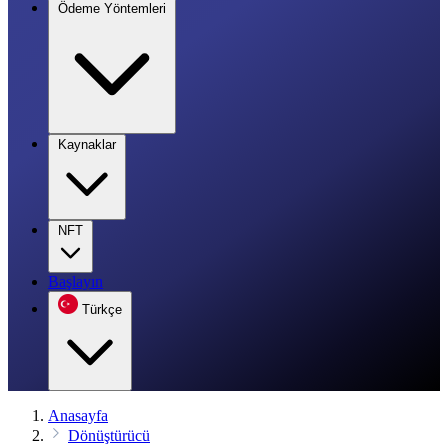
Ödeme Yöntemleri
Kaynaklar
NFT
Başlayın
Türkçe
Anasayfa
Dönüştürücü