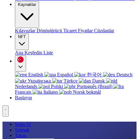
Kaynaklar
Kılavuzlar
Dönüştürücü
Ticaret
Fiyatlar
Cüzdanlar
NFT
Ana
Keşfedin
Liste
English
Español
한국어
Deutsch
Українська
Türkçe
Dansk
Nederlands
Polski
Português (Brasil)
Français
Italiano
Norsk bokmål
Başlayın
Satın Al
Satmak
Takas