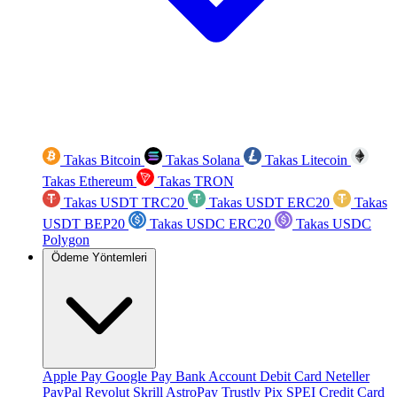
Takas Bitcoin
Takas Solana
Takas Litecoin
Takas Ethereum
Takas TRON
Takas USDT TRC20
Takas USDT ERC20
Takas
USDT BEP20
Takas USDC ERC20
Takas USDC
Polygon
Ödeme Yöntemleri
Apple Pay
Google Pay
Bank Account
Debit Card
Neteller
PayPal
Revolut
Skrill
AstroPay
Trustly
Pix
SPEI
Credit Card