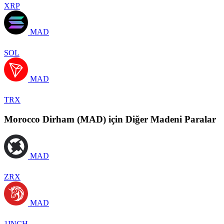
XRP
MAD
SOL
MAD
TRX
Morocco Dirham (MAD) için Diğer Madeni Paralar
MAD
ZRX
MAD
1INCH