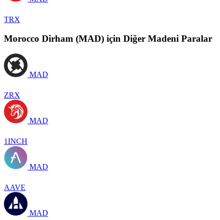
TRX
Morocco Dirham (MAD) için Diğer Madeni Paralar
MAD
ZRX
MAD
1INCH
MAD
AAVE
MAD