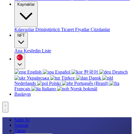
Kaynaklar
Kılavuzlar
Dönüştürücü
Ticaret
Fiyatlar
Cüzdanlar
NFT
Ana
Keşfedin
Liste
English
Español
한국어
Deutsch
Українська
Türkçe
Dansk
Nederlands
Polski
Português (Brasil)
Français
Italiano
Norsk bokmål
Başlayın
Satın Al
Satmak
Takas