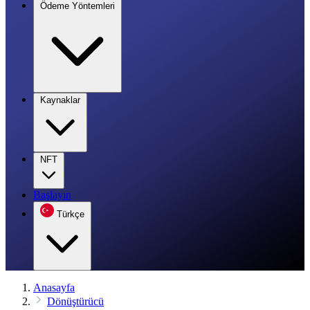
Ödeme Yöntemleri
Kaynaklar
NFT
Başlayın
Türkçe
Anasayfa
Dönüştürücü