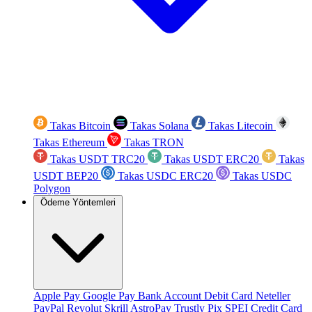
Takas Bitcoin
Takas Solana
Takas Litecoin
Takas Ethereum
Takas TRON
Takas USDT TRC20
Takas USDT ERC20
Takas
USDT BEP20
Takas USDC ERC20
Takas USDC
Polygon
Ödeme Yöntemleri
Apple Pay
Google Pay
Bank Account
Debit Card
Neteller
PayPal
Revolut
Skrill
AstroPay
Trustly
Pix
SPEI
Credit Card