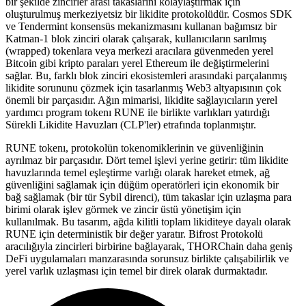
bir şekilde zincirler arası takaslarını kolaylaştırmak için
oluşturulmuş merkeziyetsiz bir likidite protokolüdür. Cosmos SDK
ve Tendermint konsensüs mekanizmasını kullanan bağımsız bir
Katman-1 blok zinciri olarak çalışarak, kullanıcıların sarılmış
(wrapped) tokenlara veya merkezi aracılara güvenmeden yerel
Bitcoin gibi kripto paraları yerel Ethereum ile değiştirmelerini
sağlar. Bu, farklı blok zinciri ekosistemleri arasındaki parçalanmış
likidite sorununu çözmek için tasarlanmış Web3 altyapısının çok
önemli bir parçasıdır. Ağın mimarisi, likidite sağlayıcıların yerel
yardımcı program tokenı RUNE ile birlikte varlıkları yatırdığı
Sürekli Likidite Havuzları (CLP'ler) etrafında toplanmıştır.
RUNE tokenı, protokolün tokenomiklerinin ve güvenliğinin
ayrılmaz bir parçasıdır. Dört temel işlevi yerine getirir: tüm likidite
havuzlarında temel eşleştirme varlığı olarak hareket etmek, ağ
güvenliğini sağlamak için düğüm operatörleri için ekonomik bir
bağ sağlamak (bir tür Sybil direnci), tüm takaslar için uzlaşma para
birimi olarak işlev görmek ve zincir üstü yönetişim için
kullanılmak. Bu tasarım, ağda kilitli toplam likiditeye dayalı olarak
RUNE için deterministik bir değer yaratır. Bifrost Protokolü
aracılığıyla zincirleri birbirine bağlayarak, THORChain daha geniş
DeFi uygulamaları manzarasında sorunsuz birlikte çalışabilirlik ve
yerel varlık uzlaşması için temel bir direk olarak durmaktadır.