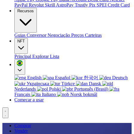
PayPal
Revolut
Skrill
AstroPay
Trustly
Pix
SPEI
Credit Card
Recursos
Guias
Conversor
Negociação
Preços
Carteiras
NFT
Principal
Explorar
Lista
English
Español
한국어
Deutsch
Українська
Türkçe
Dansk
Nederlands
Polski
Português (Brasil)
Français
Italiano
Norsk bokmål
Começar a usar
Comprar
Vender