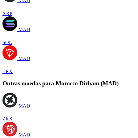
MAD
XRP
MAD
SOL
MAD
TRX
Outras moedas para Morocco Dirham (MAD)
MAD
ZRX
MAD