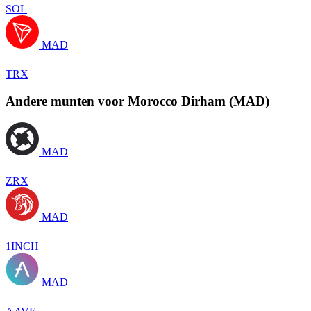
SOL
MAD
TRX
Andere munten voor Morocco Dirham (MAD)
MAD
ZRX
MAD
1INCH
MAD