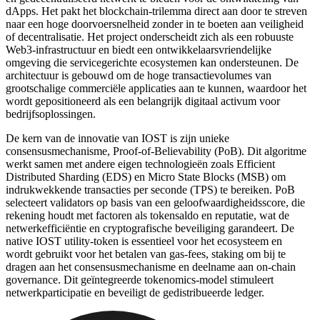
dApps. Het pakt het blockchain-trilemma direct aan door te streven
naar een hoge doorvoersnelheid zonder in te boeten aan veiligheid
of decentralisatie. Het project onderscheidt zich als een robuuste
Web3-infrastructuur en biedt een ontwikkelaarsvriendelijke
omgeving die servicegerichte ecosystemen kan ondersteunen. De
architectuur is gebouwd om de hoge transactievolumes van
grootschalige commerciële applicaties aan te kunnen, waardoor het
wordt gepositioneerd als een belangrijk digitaal activum voor
bedrijfsoplossingen.
De kern van de innovatie van IOST is zijn unieke
consensusmechanisme, Proof-of-Believability (PoB). Dit algoritme
werkt samen met andere eigen technologieën zoals Efficient
Distributed Sharding (EDS) en Micro State Blocks (MSB) om
indrukwekkende transacties per seconde (TPS) te bereiken. PoB
selecteert validators op basis van een geloofwaardigheidsscore, die
rekening houdt met factoren als tokensaldo en reputatie, wat de
netwerkefficiëntie en cryptografische beveiliging garandeert. De
native IOST utility-token is essentieel voor het ecosysteem en
wordt gebruikt voor het betalen van gas-fees, staking om bij te
dragen aan het consensusmechanisme en deelname aan on-chain
governance. Dit geïntegreerde tokenomics-model stimuleert
netwerkparticipatie en beveiligt de gedistribueerde ledger.