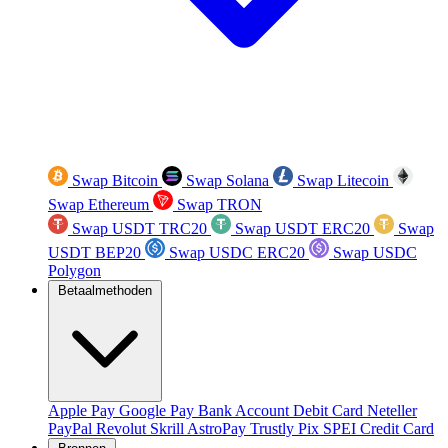
Swap Bitcoin
Swap Solana
Swap Litecoin
Swap Ethereum
Swap TRON
Swap USDT TRC20
Swap USDT ERC20
Swap
USDT BEP20
Swap USDC ERC20
Swap USDC
Polygon
Betaalmethoden
Apple Pay
Google Pay
Bank Account
Debit Card
Neteller
PayPal
Revolut
Skrill
AstroPay
Trustly
Pix
SPEI
Credit Card