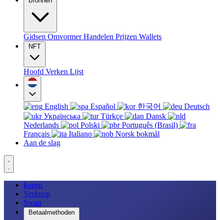
Bronnen
Gidsen
Omvormer
Handelen
Prijzen
Wallets
NFT
Hoofd
Verken
Lijst
English
Español
한국어
Deutsch
Українська
Türkçe
Dansk
Nederlands
Polski
Português (Brasil)
Français
Italiano
Norsk bokmål
Aan de slag
kopen
Verkoop
Swap
Betaalmethoden