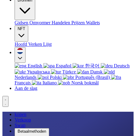
Bronnen
Gidsen
Omvormer
Handelen
Prijzen
Wallets
NFT
Hoofd
Verken
Lijst
English
Español
한국어
Deutsch
Українська
Türkçe
Dansk
Nederlands
Polski
Português (Brasil)
Français
Italiano
Norsk bokmål
Aan de slag
kopen
Verkoop
Swap
Betaalmethoden