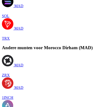
MAD
SOL
MAD
TRX
Andere munten voor Morocco Dirham (MAD)
MAD
ZRX
MAD
1INCH