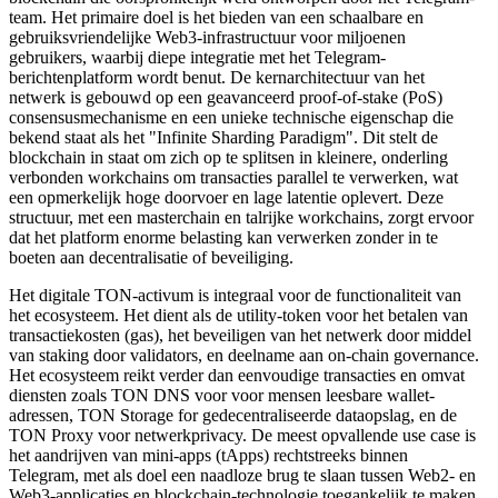
team. Het primaire doel is het bieden van een schaalbare en
gebruiksvriendelijke Web3-infrastructuur voor miljoenen
gebruikers, waarbij diepe integratie met het Telegram-
berichtenplatform wordt benut. De kernarchitectuur van het
netwerk is gebouwd op een geavanceerd proof-of-stake (PoS)
consensusmechanisme en een unieke technische eigenschap die
bekend staat als het "Infinite Sharding Paradigm". Dit stelt de
blockchain in staat om zich op te splitsen in kleinere, onderling
verbonden workchains om transacties parallel te verwerken, wat
een opmerkelijk hoge doorvoer en lage latentie oplevert. Deze
structuur, met een masterchain en talrijke workchains, zorgt ervoor
dat het platform enorme belasting kan verwerken zonder in te
boeten aan decentralisatie of beveiliging.
Het digitale TON-activum is integraal voor de functionaliteit van
het ecosysteem. Het dient als de utility-token voor het betalen van
transactiekosten (gas), het beveiligen van het netwerk door middel
van staking door validators, en deelname aan on-chain governance.
Het ecosysteem reikt verder dan eenvoudige transacties en omvat
diensten zoals TON DNS voor voor mensen leesbare wallet-
adressen, TON Storage for gedecentraliseerde dataopslag, en de
TON Proxy voor netwerkprivacy. De meest opvallende use case is
het aandrijven van mini-apps (tApps) rechtstreeks binnen
Telegram, met als doel een naadloze brug te slaan tussen Web2- en
Web3-applicaties en blockchain-technologie toegankelijk te maken