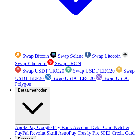
Swap Bitcoin
Swap Solana
Swap Litecoin
Swap Ethereum
Swap TRON
Swap USDT TRC20
Swap USDT ERC20
Swap
USDT BEP20
Swap USDC ERC20
Swap USDC
Polygon
Betaalmethoden
Apple Pay
Google Pay
Bank Account
Debit Card
Neteller
PayPal
Revolut
Skrill
AstroPay
Trustly
Pix
SPEI
Credit Card