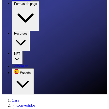
Formas de pago
Recursos
NFT
Comenzar
Español
Casa
Convertidor