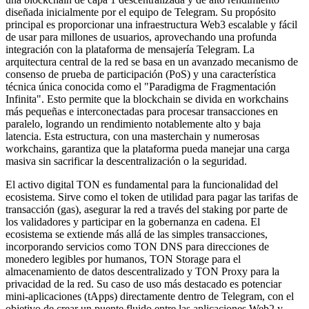
diseñada inicialmente por el equipo de Telegram. Su propósito
principal es proporcionar una infraestructura Web3 escalable y fácil
de usar para millones de usuarios, aprovechando una profunda
integración con la plataforma de mensajería Telegram. La
arquitectura central de la red se basa en un avanzado mecanismo de
consenso de prueba de participación (PoS) y una característica
técnica única conocida como el "Paradigma de Fragmentación
Infinita". Esto permite que la blockchain se divida en workchains
más pequeñas e interconectadas para procesar transacciones en
paralelo, logrando un rendimiento notablemente alto y baja
latencia. Esta estructura, con una masterchain y numerosas
workchains, garantiza que la plataforma pueda manejar una carga
masiva sin sacrificar la descentralización o la seguridad.
El activo digital TON es fundamental para la funcionalidad del
ecosistema. Sirve como el token de utilidad para pagar las tarifas de
transacción (gas), asegurar la red a través del staking por parte de
los validadores y participar en la gobernanza en cadena. El
ecosistema se extiende más allá de las simples transacciones,
incorporando servicios como TON DNS para direcciones de
monedero legibles por humanos, TON Storage para el
almacenamiento de datos descentralizado y TON Proxy para la
privacidad de la red. Su caso de uso más destacado es potenciar
mini-aplicaciones (tApps) directamente dentro de Telegram, con el
objetivo de crear un puente fluido entre las aplicaciones Web2 y