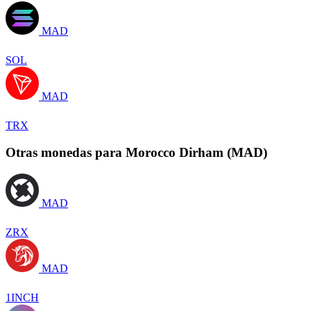
MAD
SOL
MAD
TRX
Otras monedas para Morocco Dirham (MAD)
MAD
ZRX
MAD
1INCH