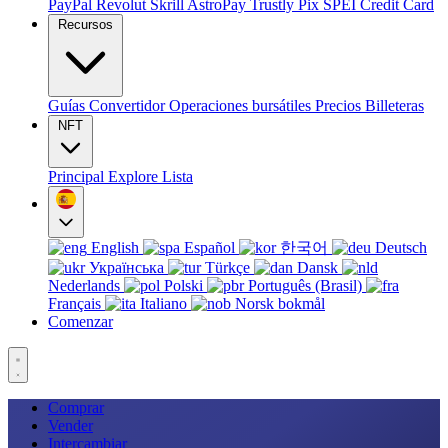
PayPal
Revolut
Skrill
AstroPay
Trustly
Pix
SPEI
Credit Card
Recursos
Guías
Convertidor
Operaciones bursátiles
Precios
Billeteras
NFT
Principal
Explore
Lista
English
Español
한국어
Deutsch
Українська
Türkçe
Dansk
Nederlands
Polski
Português (Brasil)
Français
Italiano
Norsk bokmål
Comenzar
Comprar
Vender
Intercambiar