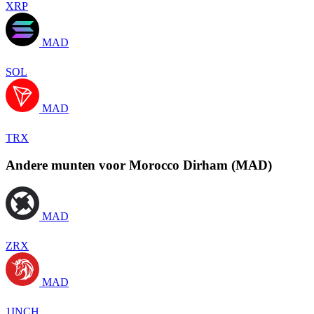
XRP
MAD
SOL
MAD
TRX
Andere munten voor Morocco Dirham (MAD)
MAD
ZRX
MAD
1INCH