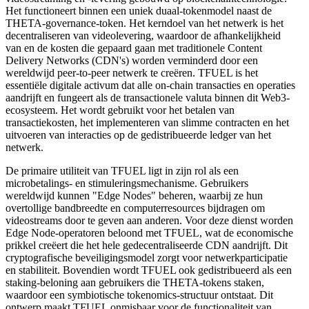
Het functioneert binnen een uniek duaal-tokenmodel naast de
THETA-governance-token. Het kerndoel van het netwerk is het
decentraliseren van videolevering, waardoor de afhankelijkheid
van en de kosten die gepaard gaan met traditionele Content
Delivery Networks (CDN's) worden verminderd door een
wereldwijd peer-to-peer netwerk te creëren. TFUEL is het
essentiële digitale activum dat alle on-chain transacties en operaties
aandrijft en fungeert als de transactionele valuta binnen dit Web3-
ecosysteem. Het wordt gebruikt voor het betalen van
transactiekosten, het implementeren van slimme contracten en het
uitvoeren van interacties op de gedistribueerde ledger van het
netwerk.
De primaire utiliteit van TFUEL ligt in zijn rol als een
microbetalings- en stimuleringsmechanisme. Gebruikers
wereldwijd kunnen "Edge Nodes" beheren, waarbij ze hun
overtollige bandbreedte en computerresources bijdragen om
videostreams door te geven aan anderen. Voor deze dienst worden
Edge Node-operatoren beloond met TFUEL, wat de economische
prikkel creëert die het hele gedecentraliseerde CDN aandrijft. Dit
cryptografische beveiligingsmodel zorgt voor netwerkparticipatie
en stabiliteit. Bovendien wordt TFUEL ook gedistribueerd als een
staking-beloning aan gebruikers die THETA-tokens staken,
waardoor een symbiotische tokenomics-structuur ontstaat. Dit
ontwerp maakt TFUEL onmisbaar voor de functionaliteit van