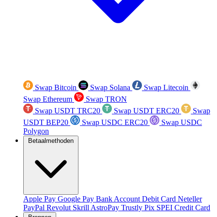
Swap Bitcoin
Swap Solana
Swap Litecoin
Swap Ethereum
Swap TRON
Swap USDT TRC20
Swap USDT ERC20
Swap
USDT BEP20
Swap USDC ERC20
Swap USDC
Polygon
Betaalmethoden
Apple Pay
Google Pay
Bank Account
Debit Card
Neteller
PayPal
Revolut
Skrill
AstroPay
Trustly
Pix
SPEI
Credit Card