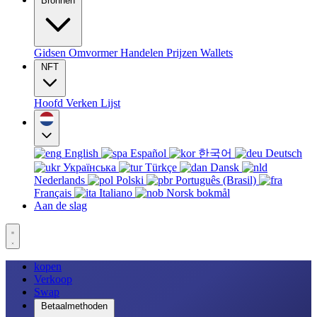
Bronnen
Gidsen
Omvormer
Handelen
Prijzen
Wallets
NFT
Hoofd
Verken
Lijst
English
Español
한국어
Deutsch
Українська
Türkçe
Dansk
Nederlands
Polski
Português (Brasil)
Français
Italiano
Norsk bokmål
Aan de slag
kopen
Verkoop
Swap
Betaalmethoden