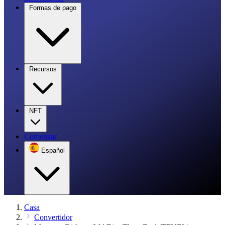
Formas de pago
Recursos
NFT
Comenzar
Español
Casa
Convertidor