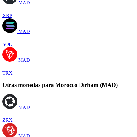
MAD
XRP
MAD
SOL
MAD
TRX
Otras monedas para Morocco Dirham (MAD)
MAD
ZRX
MAD