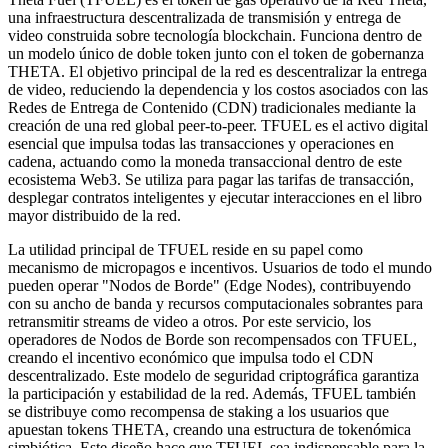
una infraestructura descentralizada de transmisión y entrega de
video construida sobre tecnología blockchain. Funciona dentro de
un modelo único de doble token junto con el token de gobernanza
THETA. El objetivo principal de la red es descentralizar la entrega
de video, reduciendo la dependencia y los costos asociados con las
Redes de Entrega de Contenido (CDN) tradicionales mediante la
creación de una red global peer-to-peer. TFUEL es el activo digital
esencial que impulsa todas las transacciones y operaciones en
cadena, actuando como la moneda transaccional dentro de este
ecosistema Web3. Se utiliza para pagar las tarifas de transacción,
desplegar contratos inteligentes y ejecutar interacciones en el libro
mayor distribuido de la red.
La utilidad principal de TFUEL reside en su papel como
mecanismo de micropagos e incentivos. Usuarios de todo el mundo
pueden operar "Nodos de Borde" (Edge Nodes), contribuyendo
con su ancho de banda y recursos computacionales sobrantes para
retransmitir streams de video a otros. Por este servicio, los
operadores de Nodos de Borde son recompensados con TFUEL,
creando el incentivo económico que impulsa todo el CDN
descentralizado. Este modelo de seguridad criptográfica garantiza
la participación y estabilidad de la red. Además, TFUEL también
se distribuye como recompensa de staking a los usuarios que
apuestan tokens THETA, creando una estructura de tokenómica
simbiótica. Este diseño hace que TFUEL sea indispensable para la