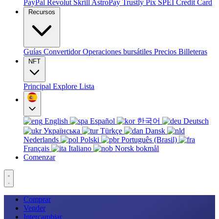
PayPal
Revolut
Skrill
AstroPay
Trustly
Pix
SPEI
Credit Card
Recursos
Guías
Convertidor
Operaciones bursátiles
Precios
Billeteras
NFT
Principal
Explore
Lista
English
Español
한국어
Deutsch
Українська
Türkçe
Dansk
Nederlands
Polski
Português (Brasil)
Français
Italiano
Norsk bokmål
Comenzar
Comprar
Vender
Intercambiar