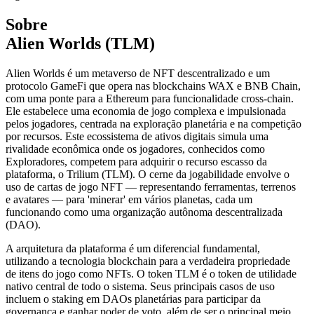
Sobre
Alien Worlds (TLM)
Alien Worlds é um metaverso de NFT descentralizado e um
protocolo GameFi que opera nas blockchains WAX e BNB Chain,
com uma ponte para a Ethereum para funcionalidade cross-chain.
Ele estabelece uma economia de jogo complexa e impulsionada
pelos jogadores, centrada na exploração planetária e na competição
por recursos. Este ecossistema de ativos digitais simula uma
rivalidade econômica onde os jogadores, conhecidos como
Exploradores, competem para adquirir o recurso escasso da
plataforma, o Trilium (TLM). O cerne da jogabilidade envolve o
uso de cartas de jogo NFT — representando ferramentas, terrenos
e avatares — para 'minerar' em vários planetas, cada um
funcionando como uma organização autônoma descentralizada
(DAO).
A arquitetura da plataforma é um diferencial fundamental,
utilizando a tecnologia blockchain para a verdadeira propriedade
de itens do jogo como NFTs. O token TLM é o token de utilidade
nativo central de todo o sistema. Seus principais casos de uso
incluem o staking em DAOs planetárias para participar da
governança e ganhar poder de voto, além de ser o principal meio