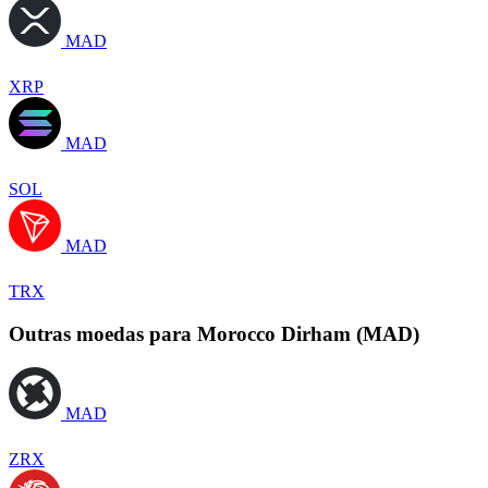
MAD
XRP
MAD
SOL
MAD
TRX
Outras moedas para Morocco Dirham (MAD)
MAD
ZRX