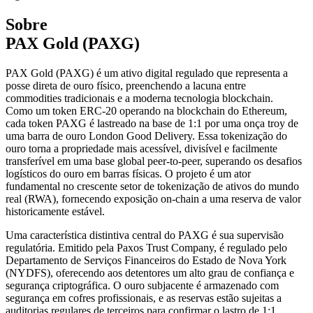
Sobre
PAX Gold (PAXG)
PAX Gold (PAXG) é um ativo digital regulado que representa a
posse direta de ouro físico, preenchendo a lacuna entre
commodities tradicionais e a moderna tecnologia blockchain.
Como um token ERC-20 operando na blockchain do Ethereum,
cada token PAXG é lastreado na base de 1:1 por uma onça troy de
uma barra de ouro London Good Delivery. Essa tokenização do
ouro torna a propriedade mais acessível, divisível e facilmente
transferível em uma base global peer-to-peer, superando os desafios
logísticos do ouro em barras físicas. O projeto é um ator
fundamental no crescente setor de tokenização de ativos do mundo
real (RWA), fornecendo exposição on-chain a uma reserva de valor
historicamente estável.
Uma característica distintiva central do PAXG é sua supervisão
regulatória. Emitido pela Paxos Trust Company, é regulado pelo
Departamento de Serviços Financeiros do Estado de Nova York
(NYDFS), oferecendo aos detentores um alto grau de confiança e
segurança criptográfica. O ouro subjacente é armazenado com
segurança em cofres profissionais, e as reservas estão sujeitas a
auditorias regulares de terceiros para confirmar o lastro de 1:1.