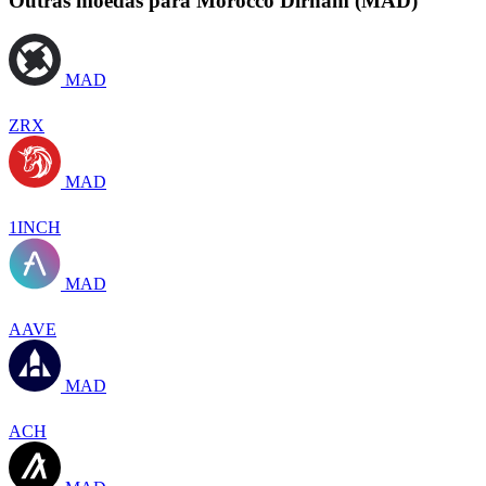
Outras moedas para Morocco Dirham (MAD)
MAD
ZRX
MAD
1INCH
MAD
AAVE
MAD
ACH