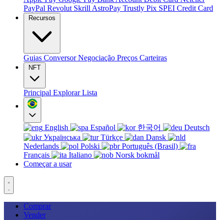
PayPal
Revolut
Skrill
AstroPay
Trustly
Pix
SPEI
Credit Card
Recursos
Guias
Conversor
Negociação
Preços
Carteiras
NFT
Principal
Explorar
Lista
English
Español
한국어
Deutsch
Українська
Türkçe
Dansk
Nederlands
Polski
Português (Brasil)
Français
Italiano
Norsk bokmål
Começar a usar
Comprar
Vender