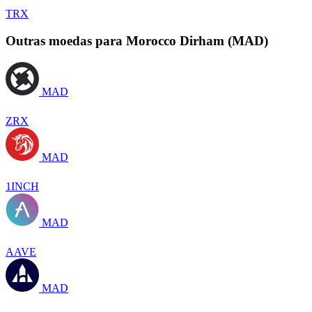
TRX
Outras moedas para Morocco Dirham (MAD)
MAD
ZRX
MAD
1INCH
MAD
AAVE
MAD