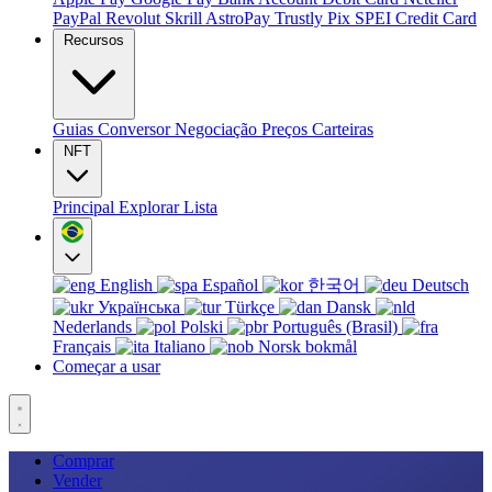
PayPal
Revolut
Skrill
AstroPay
Trustly
Pix
SPEI
Credit Card
Recursos
Guias
Conversor
Negociação
Preços
Carteiras
NFT
Principal
Explorar
Lista
English
Español
한국어
Deutsch
Українська
Türkçe
Dansk
Nederlands
Polski
Português (Brasil)
Français
Italiano
Norsk bokmål
Começar a usar
Comprar
Vender