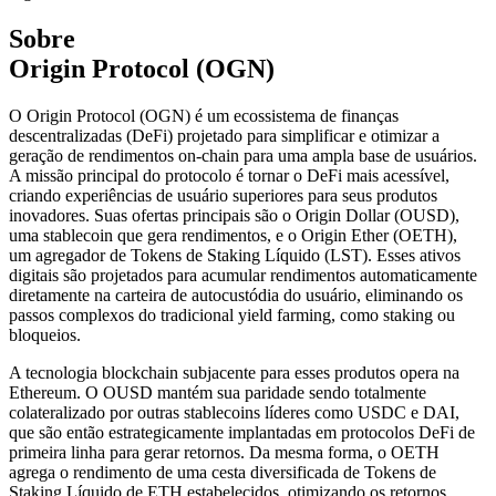
Sobre
Origin Protocol (OGN)
O Origin Protocol (OGN) é um ecossistema de finanças
descentralizadas (DeFi) projetado para simplificar e otimizar a
geração de rendimentos on-chain para uma ampla base de usuários.
A missão principal do protocolo é tornar o DeFi mais acessível,
criando experiências de usuário superiores para seus produtos
inovadores. Suas ofertas principais são o Origin Dollar (OUSD),
uma stablecoin que gera rendimentos, e o Origin Ether (OETH),
um agregador de Tokens de Staking Líquido (LST). Esses ativos
digitais são projetados para acumular rendimentos automaticamente
diretamente na carteira de autocustódia do usuário, eliminando os
passos complexos do tradicional yield farming, como staking ou
bloqueios.
A tecnologia blockchain subjacente para esses produtos opera na
Ethereum. O OUSD mantém sua paridade sendo totalmente
colateralizado por outras stablecoins líderes como USDC e DAI,
que são então estrategicamente implantadas em protocolos DeFi de
primeira linha para gerar retornos. Da mesma forma, o OETH
agrega o rendimento de uma cesta diversificada de Tokens de
Staking Líquido de ETH estabelecidos, otimizando os retornos