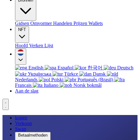
Bronnen
Gidsen
Omvormer
Handelen
Prijzen
Wallets
NFT
Hoofd
Verken
Lijst
English
Español
한국어
Deutsch
Українська
Türkçe
Dansk
Nederlands
Polski
Português (Brasil)
Français
Italiano
Norsk bokmål
Aan de slag
kopen
Verkoop
Swap
Betaalmethoden