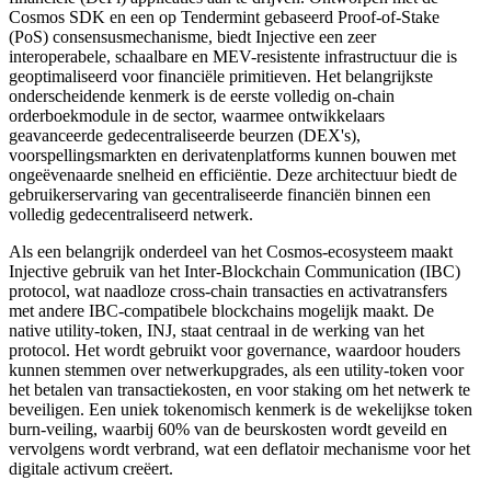
Cosmos SDK en een op Tendermint gebaseerd Proof-of-Stake
(PoS) consensusmechanisme, biedt Injective een zeer
interoperabele, schaalbare en MEV-resistente infrastructuur die is
geoptimaliseerd voor financiële primitieven. Het belangrijkste
onderscheidende kenmerk is de eerste volledig on-chain
orderboekmodule in de sector, waarmee ontwikkelaars
geavanceerde gedecentraliseerde beurzen (DEX's),
voorspellingsmarkten en derivatenplatforms kunnen bouwen met
ongeëvenaarde snelheid en efficiëntie. Deze architectuur biedt de
gebruikerservaring van gecentraliseerde financiën binnen een
volledig gedecentraliseerd netwerk.
Als een belangrijk onderdeel van het Cosmos-ecosysteem maakt
Injective gebruik van het Inter-Blockchain Communication (IBC)
protocol, wat naadloze cross-chain transacties en activatransfers
met andere IBC-compatibele blockchains mogelijk maakt. De
native utility-token, INJ, staat centraal in de werking van het
protocol. Het wordt gebruikt voor governance, waardoor houders
kunnen stemmen over netwerkupgrades, als een utility-token voor
het betalen van transactiekosten, en voor staking om het netwerk te
beveiligen. Een uniek tokenomisch kenmerk is de wekelijkse token
burn-veiling, waarbij 60% van de beurskosten wordt geveild en
vervolgens wordt verbrand, wat een deflatoir mechanisme voor het
digitale activum creëert.