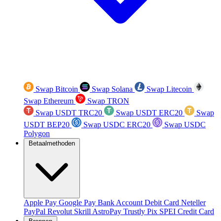
Swap Bitcoin
Swap Solana
Swap Litecoin
Swap Ethereum
Swap TRON
Swap USDT TRC20
Swap USDT ERC20
Swap
USDT BEP20
Swap USDC ERC20
Swap USDC
Polygon
Betaalmethoden
Apple Pay
Google Pay
Bank Account
Debit Card
Neteller
PayPal
Revolut
Skrill
AstroPay
Trustly
Pix
SPEI
Credit Card