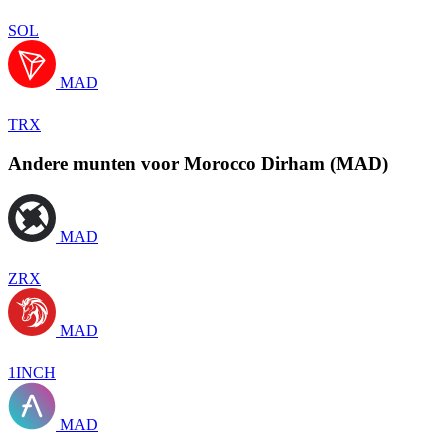
SOL
MAD
TRX
Andere munten voor Morocco Dirham (MAD)
MAD
ZRX
MAD
1INCH
MAD