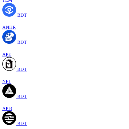
TLM
BDT
ANKR
BDT
APE
BDT
NFT
BDT
API3
BDT