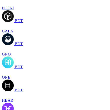
FLOKI
BDT
GALA
BDT
GNO
BDT
ONE
BDT
HBAR