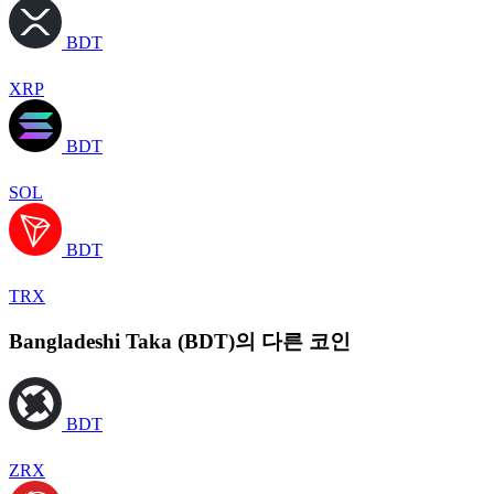
BDT
XRP
BDT
SOL
BDT
TRX
Bangladeshi Taka (BDT)의 다른 코인
BDT
ZRX