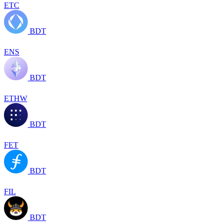
ETC
BDT
ENS
BDT
ETHW
BDT
FET
BDT
FIL
BDT