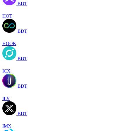
BDT
HOT
BDT
HOOK
BDT
ICX
BDT
ILV
BDT
IMX