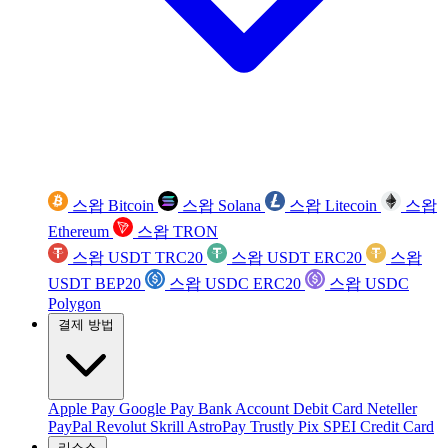
스왑 Bitcoin
스왑 Solana
스왑 Litecoin
스왑
Ethereum
스왑 TRON
스왑 USDT TRC20
스왑 USDT ERC20
스왑
USDT BEP20
스왑 USDC ERC20
스왑 USDC
Polygon
결제 방법
Apple Pay
Google Pay
Bank Account
Debit Card
Neteller
PayPal
Revolut
Skrill
AstroPay
Trustly
Pix
SPEI
Credit Card
리소스