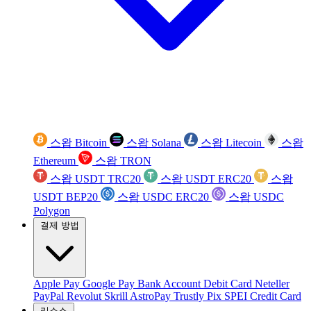
스왑 Bitcoin
스왑 Solana
스왑 Litecoin
스왑
Ethereum
스왑 TRON
스왑 USDT TRC20
스왑 USDT ERC20
스왑
USDT BEP20
스왑 USDC ERC20
스왑 USDC
Polygon
결제 방법
Apple Pay
Google Pay
Bank Account
Debit Card
Neteller
PayPal
Revolut
Skrill
AstroPay
Trustly
Pix
SPEI
Credit Card
리소스