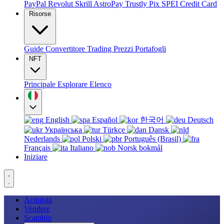
PayPal
Revolut
Skrill
AstroPay
Trustly
Pix
SPEI
Credit Card
Risorse
Guide
Convertitore
Trading
Prezzi
Portafogli
NFT
Principale
Esplorare
Elenco
English
Español
한국어
Deutsch
Українська
Türkçe
Dansk
Nederlands
Polski
Português (Brasil)
Français
Italiano
Norsk bokmål
Iniziare
Acquista
Vendere
Scambio