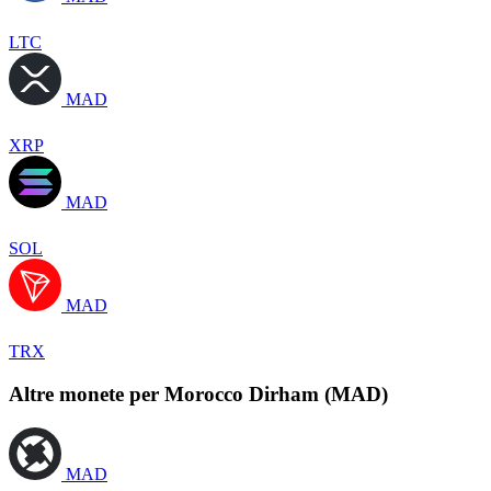
LTC
MAD
XRP
MAD
SOL
MAD
TRX
Altre monete per Morocco Dirham (MAD)
MAD