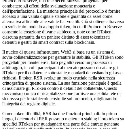
Protocollo Reserve, una rete decentralizzata progettata per
combattere gli effetti della svalutazione monetaria e
dell'iperinflazione. La missione principale del protocollo è fornire
accesso a una valuta digitale stabile e garantita da asset come
alternativa affidabile alle valute fiat volatili. Ciò si ottiene attraverso
un sofisticato modello a doppio token, in cui il Protocollo Reserve
consente la creazione di varie stablecoin, note come RToken,
ciascuna garantita da un paniere distinto di asset tokenizzati
detenuti e gestiti da smart contract sulla blockchain.
Il nucleo di questa infrastruttura Web3 si basa su un sistema di
sovra-collateralizzazione per garantire la stabilità. Gli RToken sono
progettati per mantenere il loro peg attraverso un processo di
arbitraggio, in cui i partecipanti al mercato possono riscattare gli
RToken per il collaterale sottostante o coniarli depositando gli asset
richiesti. Il token RSR svolge un ruolo cruciale nella sicurezza
crittografica di questo sistema. La sua funzione principale è quella
di assicurare gli RToken contro il default del collaterale. Questo
meccanismo unico di ricapitalizzazione fornisce una solida rete di
sicurezza per le stablecoin costruite sul protocollo, migliorando
l'integrità del registro digitale.
Come token di utilità, RSR ha due funzioni principali. In primo
luogo, i detentori di RSR possono mettere in staking i loro token su
specifici RToken per guadagnare una parte delle entrate generate